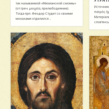
так называемой «Михианской схизмы»
Источник:
(от греч. μοιχεία, прелюбодеяние).
πατρὸς ἡ
Тогда прп. Феодор Студит со своими
Матерiали
монахами отделился ..
слов’янськ