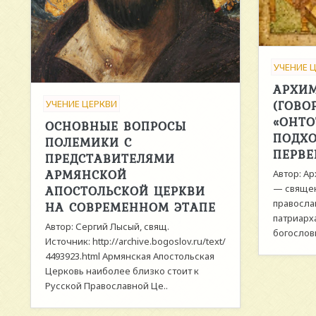
УЧЕНИЕ 
АРХИМ
(ГОВО
УЧЕНИЕ ЦЕРКВИ
«ОНТО
ОСНОВНЫЕ ВОПРОСЫ
ПОДХО
ПОЛЕМИКИ С
ПЕРВЕ
ПРЕДСТАВИТЕЛЯМИ
АРМЯНСКОЙ
Автор: Ар
АПОСТОЛЬСКОЙ ЦЕРКВИ
— свяще
правосла
НА СОВРЕМЕННОМ ЭТАПЕ
патриарх
Автор: Сергий Лысый, свящ.
богослови
Источник: http://archive.bogoslov.ru/text/
4493923.html Армянская Апостольская
Церковь наиболее близко стоит к
Русской Православной Це..