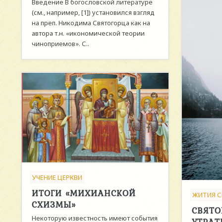
Введение В богословской литературе
(см., например, [1]) установился взгляд
на преп. Никодима Святогорца как на
автора т.н. «икономической теории
чиноприемов». С..
УЧЕНИЕ ЦЕРКВИ
ИТОГИ «МИХИАНСКОЙ
ЖИТИЯ С
СХИЗМЫ»
СВЯТО
Некоторую известность имеют события
УТРАТ