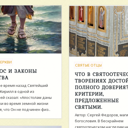
ЦЕРКВИ
СВЯТЫЕ ОТЦЫ
ОС И ЗАКОНЫ
ЧТО В СВЯТООТЕЧЕ
ТВА
ТВОРЕНИЯХ ДОСТО
е время назад Святейший
ПОЛНОГО ДОВЕРИЯ
 Кирилл в одной из
КРИТЕРИИ,
ей сказал: «Апостолам даны
ПРЕДЛОЖЕННЫЕ
ки во время земной жизни
СВЯТЫМИ.
, что Он не подчинен физ..
Автор: Сергей Федоров, маг
богословия. В бескрайнем
святоотеческом наследии н