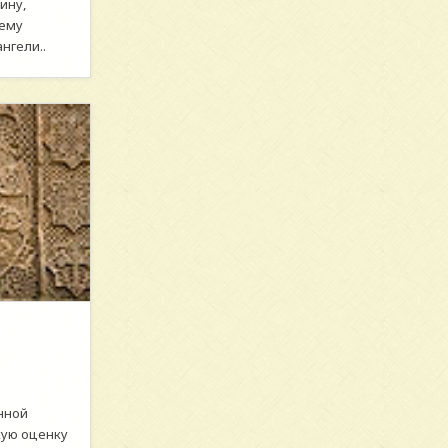
ину,
ему
нгели..
анной
кую оценку