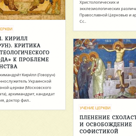
Христологических и
экклезиологических разли
Православной Церковью и а
Сс..
ЦЕРКВИ
. КИРИЛЛ
РУН). КРИТИКА
ТЕОЛОГИЧЕСКОГО
ДА» К ПРОБЛЕМЕ
НСТВА
химандри́т Кири́лл (Говорун)
ннослужитель Украинской
вной церкви (Московского
ата), архимандрит, кандидат
я, доктор фил..
УЧЕНИЕ ЦЕРКВИ
ПЛЕНЕНИЕ СХОЛАС
И ОСВОБОЖДЕНИЕ
СОФИСТИКОЙ