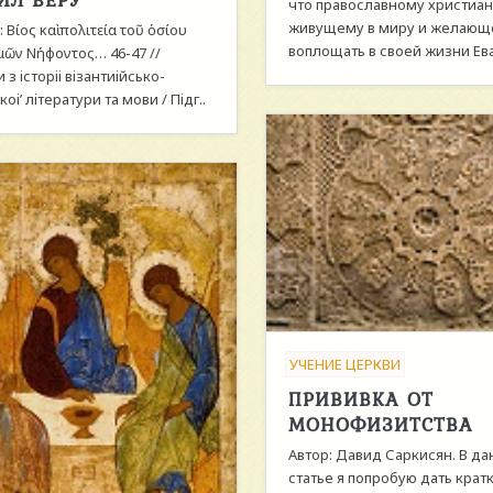
что православному христиан
живущему в миру и желающ
 Βίος καὶ πολιτεία τοῦ ὁσίου
воплощать в своей жизни Ева
μῶν Νήφοντος… 46-47 //
 з iсторii вiзантиiйсько-
оi’ лiтератури та мови / Пiдг..
УЧЕНИЕ ЦЕРКВИ
ПРИВИВКА ОТ
МОНОФИЗИТСТВА
Автор: Давид Саркисян. В д
статье я попробую дать крат