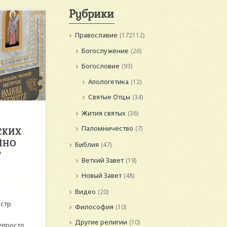
Рубрики
Православие
(172112)
Богослужение
(26)
Богословие
(93)
Апологетика
(12)
Святые Отцы
(34)
Жития святых
(36)
Паломничество
(7)
СКИХ
ЙНО
Библия
(47)
?
Ветхий Завет
(19)
Новый Завет
(48)
Видео
(20)
истр
Философия
(10)
Другие религии
(10)
епросто