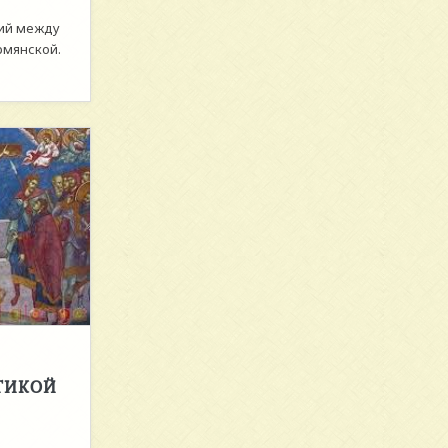
чий между
рмянской.
ТИКОЙ