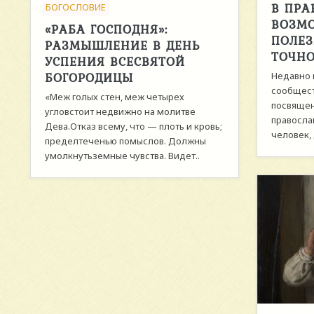
В ПРА
БОГОСЛОВИЕ
ВОЗМ
«РАБА ГОСПОДНЯ»:
ПОЛЕЗ
РАЗМЫШЛЕНИЕ В ДЕНЬ
ТОЧНО
УСПЕНИЯ ВСЕСВЯТОЙ
БОГОРОДИЦЫ
Недавно 
сообщест
«Меж голых стен, меж четырех
посвящен
угловстоит недвижно на молитве
правосла
Дева.Отказ всему, что — плоть и кровь;
человек, 
пределтеченью помыслов. Должны
умолкнутьземные чувства. Видет..