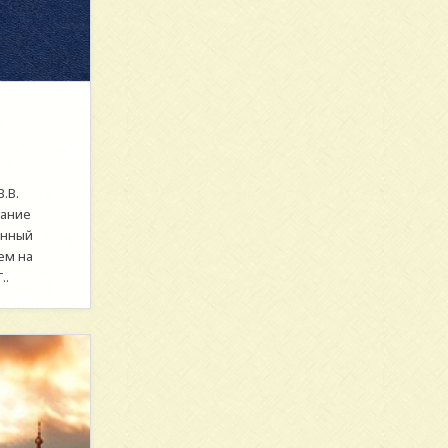
.В.
дание
анный
ем на
..