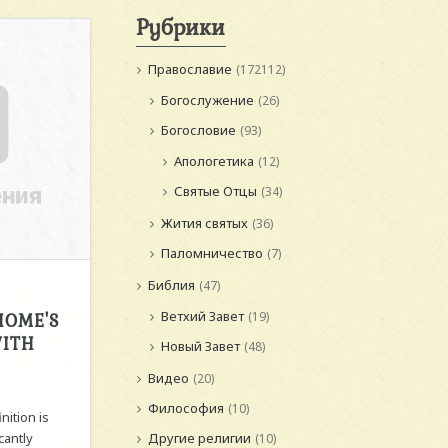
Рубрики
Православие
(172112)
Богослужение
(26)
Богословие
(93)
Апологетика
(12)
Святые Отцы
(34)
Жития святых
(36)
Паломничество
(7)
Библия
(47)
Ветхий Завет
HOME'S
(19)
WITH
Новый Завет
(48)
Видео
(20)
Философия
(10)
nition is
Другие религии
cantly
(10)