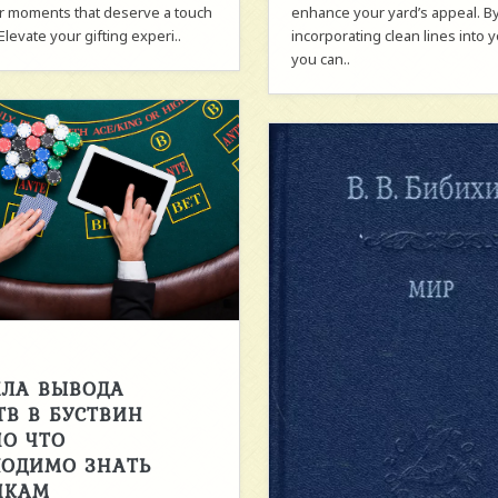
or moments that deserve a touch
enhance your yard’s appeal. B
 Elevate your gifting experi..
incorporating clean lines into 
you can..
ИЛА ВЫВОДА
ТВ В БУСТВИН
О ЧТО
ХОДИМО ЗНАТЬ
ЧКАМ