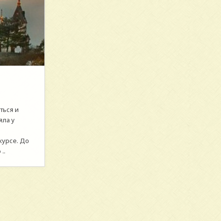
ться и
яла у
курсе. До
..