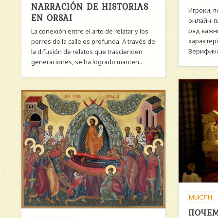
NARRACIÓN DE HISTORIAS
Игроки, 
EN ORSAI
онлайн-п
ряд важн
La conexión entre el arte de relatar y los
характерi
perros de la calle es profunda. A través de
Верификац
la difusión de relatos que trascienden
generaciones, se ha logrado manten..
МЫСЛИ
ПОЧЕМ