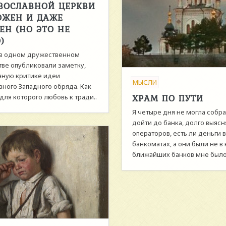
ВОСЛАВНОЙ ЦЕРКВИ
ОЖЕН И ДАЖЕ
ЕН (НО ЭТО НЕ
)
в одном дружественном
ве опубликовали заметку,
ную критике идеи
МЫСЛИ
вного Западного обряда. Как
ХРАМ ПО ПУТИ
для которого любовь к тради..
Я четыре дня не могла собра
дойти до банка, долго выясн
операторов, есть ли деньги в
банкоматах, а они были не в 
ближайших банков мне было 