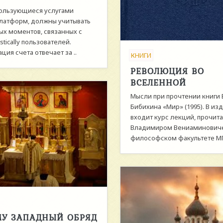
пользующиеся услугами
латформ, должны учитывать
ых моментов, связанных с
stically пользователей.
ия счета отвечает за ..
КНИГИ
РЕВОЛЮЦИЯ ВО
ВСЕЛЕННОЙ
Мысли при прочтении книги В
Бибихина «Мир» (1995). В из
входит курс лекций, прочит
Владимиром Вениаминович
философском факультете МГ
У ЗАПАДНЫЙ ОБРЯД