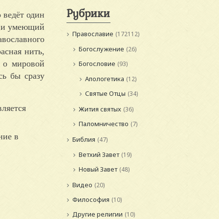
Рубрики
 ведёт один
й и умеющий
Православие
(172112)
вославного
Богослужение
(26)
асная нить,
й о мировой
Богословие
(93)
сь бы сразу
Апологетика
(12)
Святые Отцы
(34)
вляется
Жития святых
(36)
Паломничество
(7)
ние в
Библия
(47)
Ветхий Завет
(19)
Новый Завет
(48)
Видео
(20)
Философия
(10)
Другие религии
(10)