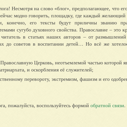
ога! Несмотря на слово «блог», предполагающее, что его
к сейчас модно говорить, площадку, где каждый желающи
и, конечно, его тексты будут приличны званию пра
емами сугубо духовного свойства. Православие – это кр
 читатель в статьях наших авторов – от размышлени
ах до советов в воспитании детей… Но всё же хотело
ю Православную Церковь, неотъемлемой частью которой я
триархата, и оскорбления её служителей;
ственному перевороту, экстремизм, фашизм и его одобре
ога, пожалуйста, воспользуйтесь формой
обратной связи
.