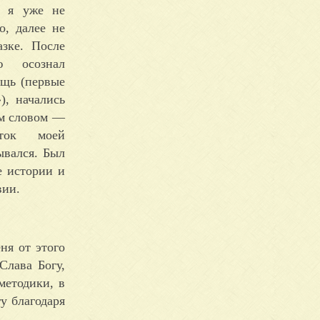
 я уже не
о, далее не
азке. После
ю осознал
ощь (первые
), начались
им словом —
аток моей
ывался. Был
е истории и
вии.
ня от этого
Слава Богу,
методики, в
у благодаря