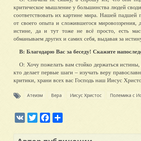
критическое мышление у большинства людей сводитс
соответствовать их картине мира. Нашей падшей п
от своего опыта и сложившегося мировоззрения, 
истине, да и тут тоже не всё просто, есть ма
обманываем других и самих себя, выдавая за истин
В: Благодарю Вас за беседу! Скажите напослед
О: Хочу пожелать вам стойко держаться истины,
кто делает первые шаги – изучать веру православн
критики, храни всех вас Господь наш Иисус Христо
Атеизм
Вера
Иисус Христос
Полемика с И
VK
Twitter
Facebook
Отправить