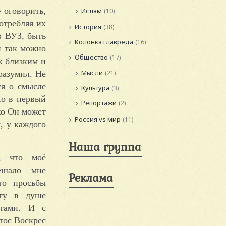
 оговорить,
Ислам
(10)
потребляя их
История
(38)
в ВУЗ, быть
Колонка главреда
(16)
и так можно
Общество
(17)
 к близким и
Мысли
разумил. Не
(21)
ся о смысле
Культура
(3)
Но в первый
Репортажи
(2)
ько Он может
Россия vs мир
(11)
, у каждого
Наша группа
, что моё
ешало мне
Реклама
то просьбы
оту в душе
атами. И с
тос Воскрес