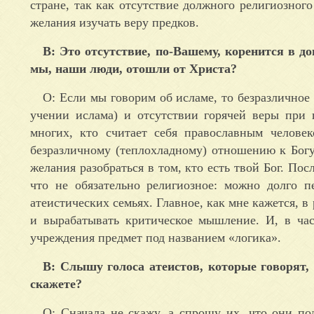
стране, так как отсутствие должного религиозного
желания изучать веру предков.
В: Это отсутствие, по-Вашему, коренится в д
мы, наши люди, отошли от Христа?
О: Если мы говорим об исламе, то безразличное
учении ислама) и отсутствии горячей веры при 
многих, кто считает себя православным челове
безразличному (теплохладному) отношению к Богу
желания разобраться в том, кто есть твой Бог. Пос
что не обязательно религиозное: можно долго 
атеистических семьях. Главное, как мне кажется,
и вырабатывать критическое мышление. И, в час
учреждения предмет под названием «логика».
В: Слышу голоса атеистов, которые говорят
скажете?
О: Сначала не скажу, а спрошу их, что они п