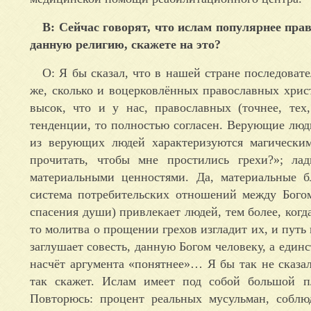
В: Сейчас говорят, что ислам популярнее пра
данную религию, скажете на это?
О: Я бы сказал, что в нашей стране последоват
же, сколько и воцерковлённых православных хрис
высок, что и у нас, православных (точнее, те
тенденции, то полностью согласен. Верующие люд
из верующих людей характеризуются магически
прочитать, чтобы мне простились грехи?»; ла
материальными ценностями. Да, материальные б
система потребительских отношений между Богом
спасения души) привлекает людей, тем более, когд
то молитва о прощении грехов изгладит их, и путь
заглушает совесть, данную Богом человеку, а еди
насчёт аргумента «понятнее»… Я бы так не сказал:
так скажет. Ислам имеет под собой большой пл
Повторюсь: процент реальных мусульман, собл