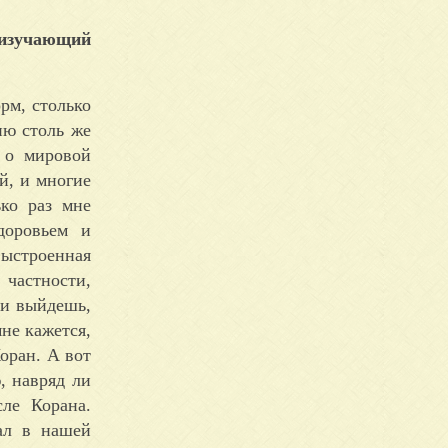
, изучающий
рм, столько
ию столь же
м о мировой
й, и многие
ко раз мне
доровьем и
ыстроенная
 частности,
 и выйдешь,
не кажется,
оран. А вот
, навряд ли
ле Корана.
ал в нашей