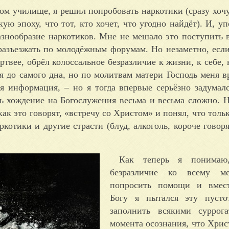
ном училище, я решил попробовать наркотики (сразу хочу
ую эпоху, что тот, кто хочет, что угодно найдёт). И, у
разнообразие наркотиков. Мне не мешало это поступить 
разъезжать по молодёжным форумам. Но незаметно, есл
ртвее, обрёл колоссальное безразличие к жизни, к себе,
бя до самого дна, но по молитвам матери Господь меня в
ая информация, – но я тогда впервые серьёзно задумал
сь хождение на Богослужения весьма и весьма сложно. 
 как это говорят, «встречу со Христом» и понял, что тол
котики и другие страсти (блуд, алкоголь, короче говоря
Как теперь я понимаю
безразличие ко всему м
попросить помощи и вмес
Богу я пытался эту пуст
заполнить всякими суррог
момента осознания, что Хрис