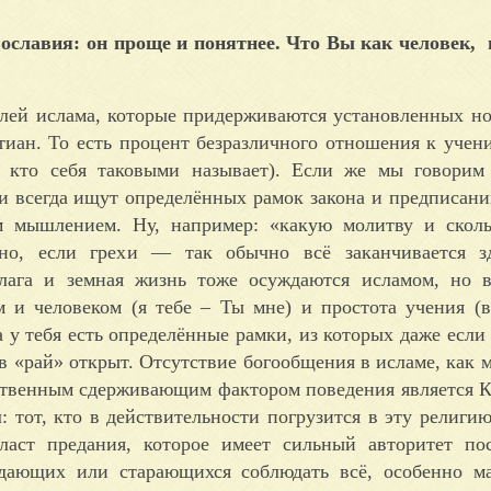
вославия: он проще и понятнее. Что Вы как человек
елей ислама, которые придерживаются установленных но
тиан. То есть процент безразличного отношения к учен
х, кто себя таковыми называет). Если же мы говори
и всегда ищут определённых рамок закона и предписани
м мышлением. Ну, например: «какую молитву и сколь
дно, если грехи — так обычно всё заканчивается з
лага и земная жизнь тоже осуждаются исламом, но в
 и человеком (я тебе – Ты мне) и простота учения (в
а у тебя есть определённые рамки, из которых даже если
 в «рай» открыт. Отсутствие богообщения в исламе, как м
нственным сдерживающим фактором поведения является К
 тот, кто в действительности погрузится в эту религию
аст предания, которое имеет сильный авторитет пос
юдающих или старающихся соблюдать всё, особенно м