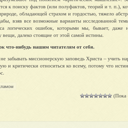
я к поиску фактов (или полуфактов, теорий и т. п.), ко
рироде, обладающей страхом и гордостью, тяжело абстр
дабы, взяв все возможные варианты исследованной тем
сса логических ошибок, которыми мы, бывает, даже 
у вещи, далеко стоящие от этой самой истины.
ок что-нибудь нашим читателям от себя.
 не забывать миссионерскую заповедь Христа – учить нар
ую и критически относиться ко всему, потому что истин
с.
сламом
(Пока 