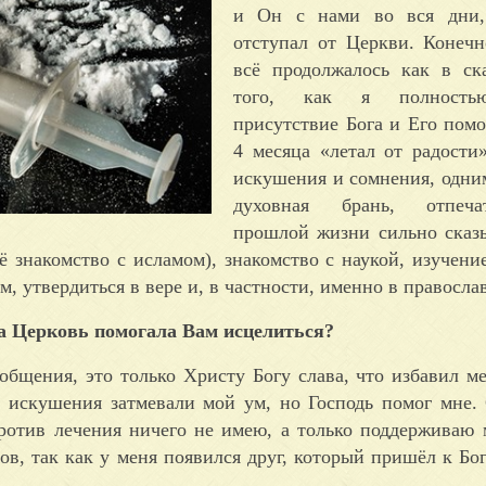
и Он с нами во вся дни,
отступал от Церкви. Конечн
всё продолжалось как в ск
того, как я полность
присутствие Бога и Его пом
4 месяца «летал от радости»
искушения и сомнения, одн
духовная брань, отпеч
прошлой жизни сильно сказ
ё знакомство с исламом), знакомство с наукой, изучени
м, утвердиться в вере и, в частности, именно в правосла
а Церковь помогала Вам исцелиться?
 общения, это только Христу Богу слава, что избавил ме
, искушения затмевали мой ум, но Господь помог мне. 
против лечения ничего не имею, а только поддерживаю 
в, так как у меня появился друг, который пришёл к Бог