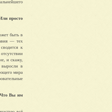
дальнейшего
 Или просто
ожет быть в
лавия — тех
 сводится к
 отсутствии
ие, и скажу,
е выросли в
ающего мира
зовательные
 Что Вы им
ачастую всё