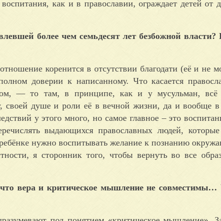
 воспитания, как и в православии, ограждает детей от 
овлевшей более чем семьдесят лет безбожной власти?
 отношение коренится в отсутствии благодати (её и не м
полном доверии к написанному. Что касается правос
ком, — то там, в принципе, как и у мусульман, всё
, своей душе и роли её в вечной жизни, да и вообще в
ледствий у этого много, но самое главное – это воспитан
перечислять выдающихся православных людей, которы
 в ребёнке нужно воспитывать желание к познанию окруж
тности, я сторонник того, чтобы вернуть во все обра
, что вера и критическое мышление не совместимы…
одразумевают под понятием «критическое мышление». З