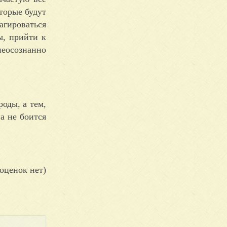
торые будут
агироваться
ы, прийти к
неосознанно
оды, а тем,
а не боится
оценок нет)