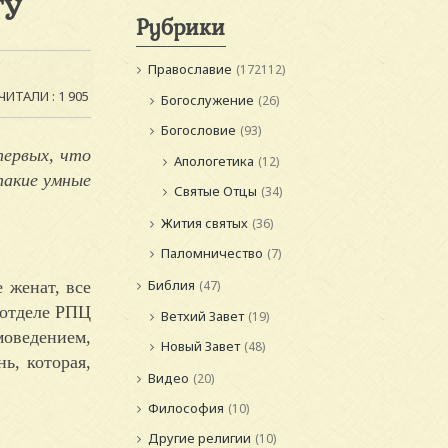
ТУ
Рубрики
Православие
(172112)
ЧИТАЛИ : 1 905
Богослужение
(26)
Богословие
(93)
первых, что
Апологетика
(12)
такие умные
Святые Отцы
(34)
Жития святых
(36)
Паломничество
(7)
Библия
 женат, все
(47)
 отделе РПЦ
Ветхий Завет
(19)
моведением,
Новый Завет
(48)
ь, которая,
Видео
(20)
Философия
(10)
Другие религии
(10)