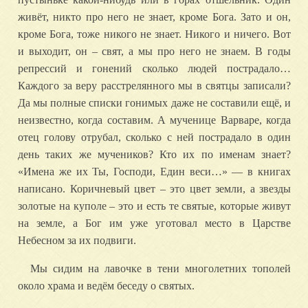
живёт, никто про него не знает, кроме Бога. Зато и он,
кроме Бога, тоже никого не знает. Никого и ничего. Вот
и выходит, он – свят, а мы про него не знаем. В годы
репрессий и гонений сколько людей пострадало…
Каждого за веру расстрелянного мы в святцы записали?
Да мы полные списки гонимых даже не составили ещё, и
неизвестно, когда составим. А мученице Варваре, когда
отец голову отрубал, сколько с ней пострадало в один
день таких же мучеников? Кто их по именам знает?
«Имена же их Ты, Господи, Един веси…» — в книгах
написано. Коричневый цвет – это цвет земли, а звезды
золотые на куполе – это и есть те святые, которые живут
на земле, а Бог им уже уготовал место в Царстве
Небесном за их подвиги.
Мы сидим на лавочке в тени многолетних тополей
около храма и ведём беседу о святых.