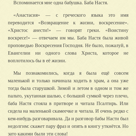
Вспоминается мне одна бабушка. Баба Настя.
«Анастасия» — с греческого языка это имя
переводится «Возвращение к жизни, воскресение».
«Христос анести!» — говорят греки. «Воистину
воскресе!» — отвечаем им мы. Баба Настя была живой
проповедью Воскресения Господня. Не было, пожалуй, в
Евангелии ни одного слова Христа, которое не
воплотилось бы в её жизни.
Мы познакомились, когда я была ещё совсем
маленькой и только начинала ходить в храм, а она уже
тогда была старушкой. Зимой и летом в одном и том же
пальто, укутанная шалью, с большой сумкой через плечо,
баба Настя стояла в притворе и читала Псалтирь. Или
сидела на маленькой скамеечке и читала. И очень редко с
кем-нибудь разговаривала. Да и разговор бабы Насти был
недолгим: скажет пару фраз и опять в книгу уткнётся. Но
зато какими были эти слова!