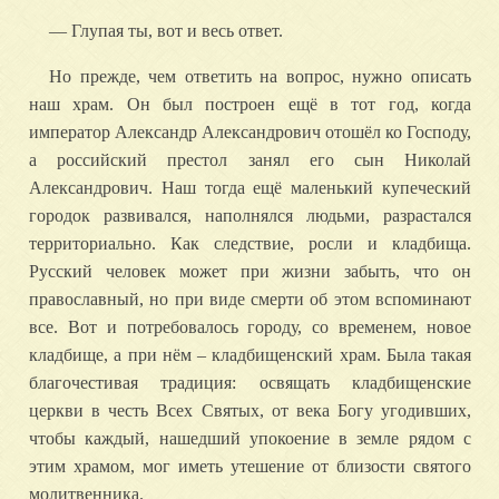
— Глупая ты, вот и весь ответ.
Но прежде, чем ответить на вопрос, нужно описать
наш храм. Он был построен ещё в тот год, когда
император Александр Александрович отошёл ко Господу,
а российский престол занял его сын Николай
Александрович. Наш тогда ещё маленький купеческий
городок развивался, наполнялся людьми, разрастался
территориально. Как следствие, росли и кладбища.
Русский человек может при жизни забыть, что он
православный, но при виде смерти об этом вспоминают
все. Вот и потребовалось городу, со временем, новое
кладбище, а при нём – кладбищенский храм. Была такая
благочестивая традиция: освящать кладбищенские
церкви в честь Всех Святых, от века Богу угодивших,
чтобы каждый, нашедший упокоение в земле рядом с
этим храмом, мог иметь утешение от близости святого
молитвенника.