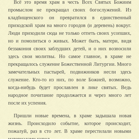
Всё это время храм в честь Всех Святых Божиим
промыслом не прекращал своих богослужений. Из
кладбищенского он превратился в единственный
приходской храм на много городов (и деревень) вокруг.
Люди приходили сюда не только отпеть своих усопших,
но и помолиться о живых. Может быть, матери, видя
беззакония своих заблудших детей, и о них возносили
здесь свои молитвы. Но самое главное, в храме не
прекращалось служение Божественной Литургии. Много
замечательных пастырей, подвижников несли здесь
служение. Кто-то из них, по воле Божией, возможно,
когда-нибудь будет прославлен в лике святых. Ведь
народное почитание продолжается и через много лет
после их успения.
Пришли новые времена, в храме задышала новая
жизнь. Происходило событие, которое происходит,
пожалуй, раз в сто лет. В храме перестилали новыми
материалами купол.