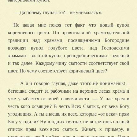
— Да почему глупая-то? – не унималась я.
Не давал мне покоя тот факт, что новый купол
коричневого цвета. По православной храмоздательной
традиции над храмами, посвященными Богородице
возводят купол голубого цвета, над Господскими
храмами – золотой купол, преподобническими – зеленый
и так далее. Каждому чину святости соответствует свой
цвет. Но чему соответствует коричневый цвет?
— А я и говорю глупая, даже этого не понимаешь! –
батюшка следит за рабочими на верхних лесах храма и
уже улыбается от моей навязчивости, — У нас храм в
честь кого освящен? В честь Всех Святых, от века Богу
угодивших. А ты знаешь их всех, которые «от века» прям
Богу угодили? Ни в одних святцах не встретишь полный
список прям всех-всех святых. Живёт, к примеру, в
пустыньке какой-нибудь или в горах отшельник. Один