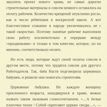
закупить проект нового храма, не самые дорогие
строительные материалы и совсем немного оставалось на
оплату рабочим. Количество крещений неуклонно росло,
как и число ребятишек в воскресной школе. А вот
благочестивое сознание в народе увеличивалось не с
такой скоростью. Поэтому нанятые рабочие выполняли
свою работу исключительно в перерыве между
«праздниками» и только в том качестве, которое, по их
мнению, соответствовало оплате.
Но есть люди, которые ждут своей оплаты совсем в
другом месте, потому что трудятся совсем для другого
Работодателя. Так, баба Настя подговорила церковных
бабушек, и решили они помогать строителям.
Церковные бабушки. Не каждую женщину
преклонного возраста, находящуюся в храме, можно
назвать таким ласковым словосочетанием. «…А белые
платочки тихие / Собой скрепляют церкви своды…», —