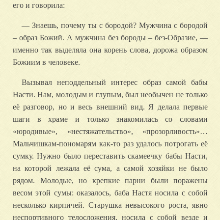
его и говорила:
— Знаешь, почему ты с бородой? Мужчина с бородой
– образ Божий. А мужчина без бороды – без-Образие, —
именно так выделяла она корень слова, дорожа образом
Божиим в человеке.
Вызывал неподдельный интерес образ самой бабы
Насти. Нам, молодым и глупым, был необычен не только
её разговор, но и весь внешний вид. Я делала первые
шаги в храме и только знакомилась со словами
«юродивые», «нестяжательство», «прозорливость»…
Мальчишкам-пономарям как-то раз удалось потрогать её
сумку. Нужно было переставить скамеечку бабы Насти,
на которой лежала её сума, а самой хозяйки не было
рядом. Молодые, но крепкие парни были поражены
весом этой сумы: оказалось, баба Настя носила с собой
несколько кирпичей. Старушка невысокого роста, явно
неспортивного телосложения, носила с собой везде и