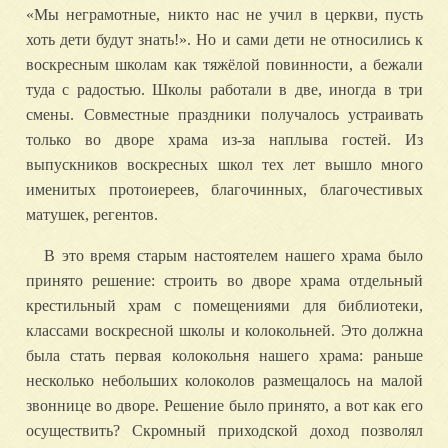
«Мы неграмотные, никто нас не учил в церкви, пусть
хоть дети будут знать!». Но и сами дети не относились к
воскресным школам как тяжёлой повинности, а бежали
туда с радостью. Школы работали в две, иногда в три
смены. Совместные праздники получалось устраивать
только во дворе храма из-за наплыва гостей. Из
выпускников воскресных школ тех лет вышло много
именитых протоиереев, благочинных, благочестивых
матушек, регентов.
В это время старым настоятелем нашего храма было
принято решение: строить во дворе храма отдельный
крестильный храм с помещениями для библиотеки,
классами воскресной школы и колокольней. Это должна
была стать первая колокольня нашего храма: раньше
несколько небольших колоколов размещалось на малой
звоннице во дворе. Решение было принято, а вот как его
осуществить? Скромный приходской доход позволял