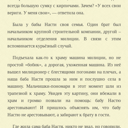
всегда большую сумку с кирпичами. Зачем? «У всех свои
вериги. У меня свои», — ответила она.
Была у бабы Насти своя семья. Один брат был
начальником крупной строительной компании, другой –
начальником отделения милиции. В связи с этим
вспоминается курьёзный случай.
Подъехала как-то к храму машина милиции, но не
простой «бобик», а дорогая, ухоженная машина. Из неё
вышел милиционер с блестящими погонами на плечах, а
наша баба Настя прошла за ним и послушно села в
машину. Мальчишки-пономари в этот момент шли из
трапезной к храму. Увидев эту картину, они вбежали в
храм и громко позвали на помощь: бабу Настю
арестовывают! И пришлось объяснять им, что бабу
Настю не арестовывают, а забирают к брату в гости.
Где жила сама баба Настя, никто не знал, но говорили,