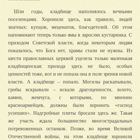
Шли годы, кладбище наполнялось вечными
поселенцами. Хоронили здесь, как правило, людей
знатных: купцов, меценатов, благодетелей. Об этом
напоминают теперь только ямы в зарослях кустарника. С
приходом Советской власти, когда некоторым людям
показалось, что Бога нет, храмы стали не нужны. Из
шести православных церквей уцелела только маленькая
кладбищенская: прихода здесь не было, особых
ценностей тоже, вот и не попала она в поле зрения новой
власти. А кладбище – попало. Могилы раскапывали,
гробы вскрывали – искали драгоценности, золото,
камни, жемчуга, с которыми, по мнению
красноармейцев, должны были хоронить «господ
усопших». Надгробные плиты бросали здесь же. Такая
же участь ждала большинство многострадальных
потревоженных останков. Позже, во время Великой
Отечественной войны, на этом кладбище хоронили