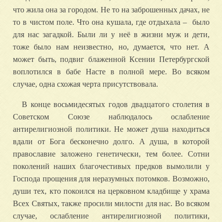
что жила она за городом. Не то на заброшенных дачах, не
то в чистом поле. Что она кушала, где отдыхала – было
для нас загадкой. Были ли у неё в жизни муж и дети,
тоже было нам неизвестно, но, думается, что нет. А
может быть, подвиг блаженной Ксении Петербургской
воплотился в бабе Насте в полной мере. Во всяком
случае, одна схожая черта присутствовала.
В конце восьмидесятых годов двадцатого столетия в
Советском Союзе наблюдалось ослабление
антирелигиозной политики. Не может душа находиться
вдали от Бога бесконечно долго. А душа, в которой
православие заложено генетически, тем более. Сотни
поколений наших благочестивых предков вымолили у
Господа прощения для неразумных потомков. Возможно,
души тех, кто покоился на церковном кладбище у храма
Всех Святых, также просили милости для нас. Во всяком
случае, ослабление антирелигиозной политики,