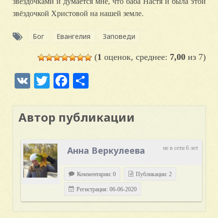
звёздочками и думается мне, что баба Настя и была этой
звёздочкой Христовой на нашей земле.
Бог
Евангелия
Заповеди
(
1
оценок, среднее:
7,00
из 7)
VK
Twitter
Facebook
Отправить
Автор публикации
Анна Веркулеева
не в сети 6 лет
Комментарии: 0
Публикации: 2
Регистрация: 06-06-2020