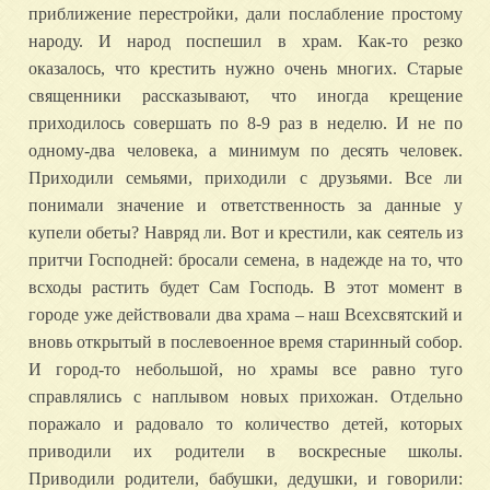
приближение перестройки, дали послабление простому
народу. И народ поспешил в храм. Как-то резко
оказалось, что крестить нужно очень многих. Старые
священники рассказывают, что иногда крещение
приходилось совершать по 8-9 раз в неделю. И не по
одному-два человека, а минимум по десять человек.
Приходили семьями, приходили с друзьями. Все ли
понимали значение и ответственность за данные у
купели обеты? Навряд ли. Вот и крестили, как сеятель из
притчи Господней: бросали семена, в надежде на то, что
всходы растить будет Сам Господь. В этот момент в
городе уже действовали два храма – наш Всехсвятский и
вновь открытый в послевоенное время старинный собор.
И город-то небольшой, но храмы все равно туго
справлялись с наплывом новых прихожан. Отдельно
поражало и радовало то количество детей, которых
приводили их родители в воскресные школы.
Приводили родители, бабушки, дедушки, и говорили: