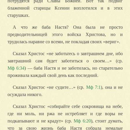
потрудятся ради Славы Божией. Вот так подвиг
блаженной старицы Ксении воплотился и в этих
старушках.
А что же баба Настя? Она была не просто
предводительницей этого войска Христова, но и
трудилась наравне со всеми, не покладая своих «вериг».
Сказал Христос «не заботьтесь о завтрашнем дне, ибо
завтрашний сам будет заботиться о своем…» (ср.
Мф 6:34
) — баба Настя и не заботилась, но старательно
проживала каждый свой день как последний.
Сказал Христос «не судите…» (ср.
Мф 7:1
), она и не
осуждала никого.
Сказал Христос «собирайте себе сокровища на небе,
где ни моль, ни ржа не истребляет и где воры не
подкапывают и не крадут» (ср.
Мф 6:20
), стоит думать,
что за свою жизнь баба Настя собрала немалые