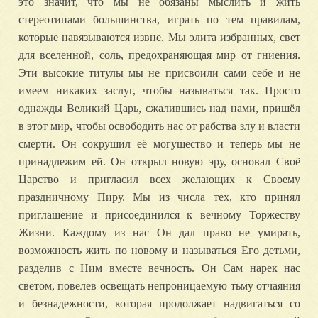
это значит, что мы не обязаны мыслить и жить
стереотипами большинства, играть по тем правилам,
которые навязываются извне. Мы элита избранных, свет
для вселенной, соль, предохраняющая мир от гниения.
Эти высокие титулы мы не присвоили сами себе и не
имеем никаких заслуг, чтобы называться так. Просто
однажды Великий Царь, сжалившись над нами, пришёл
в этот мир, чтобы освободить нас от рабства злу и власти
смерти. Он сокрушил её могущество и теперь мы не
принадлежим ей. Он открыл новую эру, основал Своё
Царство и пригласил всех желающих к Своему
праздничному Пиру. Мы из числа тех, кто принял
приглашение и присоединился к вечному Торжеству
Жизни. Каждому из нас Он дал право не умирать,
возможность жить по новому и называться Его детьми,
разделив с Ним вместе вечность. Он Сам нарек нас
светом, повелев освещать непроницаемую тьму отчаяния
и безнадежности, которая продолжает надвигаться со