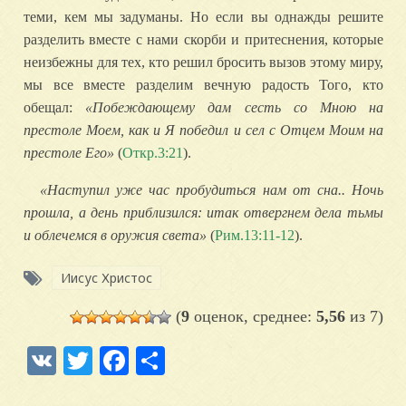
теми, кем мы задуманы. Но если вы однажды решите
разделить вместе с нами скорби и притеснения, которые
неизбежны для тех, кто решил бросить вызов этому миру,
мы все вместе разделим вечную радость Того, кто
обещал:
«Побеждающему дам сесть со Мною на
престоле Моем, как и Я победил и сел с Отцем Моим на
престоле Его»
(
Откр.3:21
).
«Наступил уже час пробудиться нам от сна.. Ночь
прошла, а день приблизился: итак отвергнем дела тьмы
и облечемся в оружия света»
(
Рим.13:11-12
).
Иисус Христос
(
9
оценок, среднее:
5,56
из 7)
VK
Twitter
Facebook
Отправить