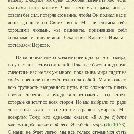
нашему Владыке, который способен изменить нас, если
мы сами этого захотим. Чаще всего мы падаем, иногда
совсем без сил, потеряв сознание, чтобы Он поднял нас и
донес до цели на Своих руках. Мы не считаем себя
хорошими людьми, мы пациенты, признавшие себя
больными и получившие Лекарство. Вместе с Ним мы
составляем Церковь.
Наша победа ещё совсем не очевидна для этого мира,
но у нас нет в этом сомнений. Пока нас бьют и над нами
смеются и нас не так уж много, пока князь мира сидит на
своём престоле и влечёт толпы за собой. Мы осознаем
всю трудность выбранного пути, всю сложность плыть
против течения и ежедневно отражать град стрел,
которые свистят со всех сторон. Но мы выбрали то, ради
чего стоит жить и за что не страшно умирать. Мы
доверяем Тому, кто однажды сказал:
«В мире будете
иметь скорбь; но мужайтесь: Я победил мир»
(
Ин.16:33
).
С нами не будет легко, мы все только стремимся стать