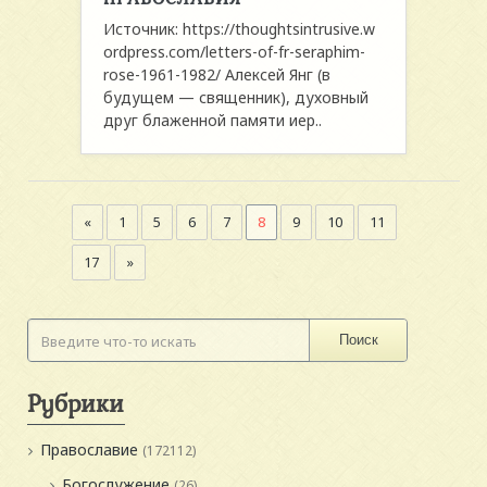
Источник: https://thoughtsintrusive.w
ordpress.com/letters-of-fr-seraphim-
rose-1961-1982/ Алексей Янг (в
будущем — священник), духовный
друг блаженной памяти иер..
«
1
5
6
7
8
9
10
11
17
»
Поиск
Рубрики
Православие
(172112)
Богослужение
(26)