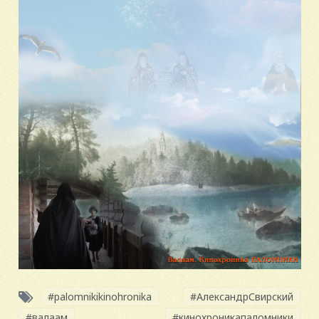
#palomnikikinohronika
#АлександрСвирский
#валаам
#кинохроникапаломники