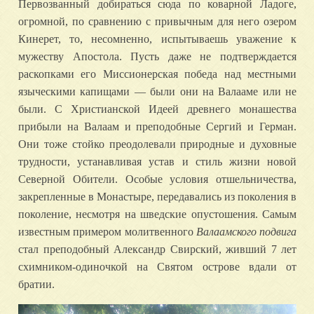
Первозванный добираться сюда по коварной Ладоге,
огромной, по сравнению с привычным для него озером
Кинерет, то, несомненно, испытываешь уважение к
мужеству Апостола. Пусть даже не подтверждается
раскопками его Миссионерская победа над местными
языческими капищами — были они на Валааме или не
были. С Христианской Идеей древнего монашества
прибыли на Валаам и преподобные Сергий и Герман.
Они тоже стойко преодолевали природные и духовные
трудности, устанавливая устав и стиль жизни новой
Северной Обители. Особые условия отшельничества,
закрепленные в Монастыре, передавались из поколения в
поколение, несмотря на шведские опустошения. Самым
известным примером молитвенного
Валаамского подвига
стал преподобный Александр Свирский, живший 7 лет
схимником-одиночкой на Святом острове вдали от
братии.