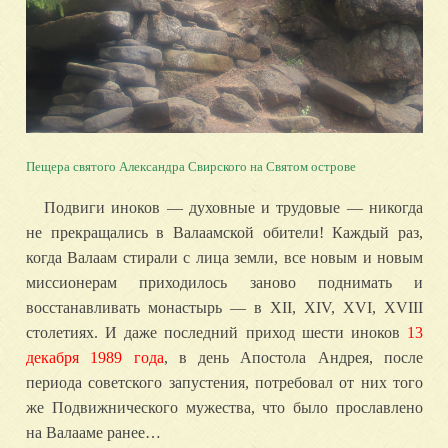
Пещера святого Александра Свирского на Святом острове
Подвиги иноков — духовные и трудовые — никогда
не прекращались в Валаамской обители! Каждый раз,
когда Валаам стирали с лица земли, все новым и новым
миссионерам приходилось заново поднимать и
восстанавливать монастырь — в XII, XIV, XVI, XVIII
столетиях. И даже последний приход шести иноков
13
декабря 1989 года
, в день Апостола Андрея, после
периода советского запустения, потребовал от них того
же Подвижнического мужества, что было прославлено
на Валааме ранее…