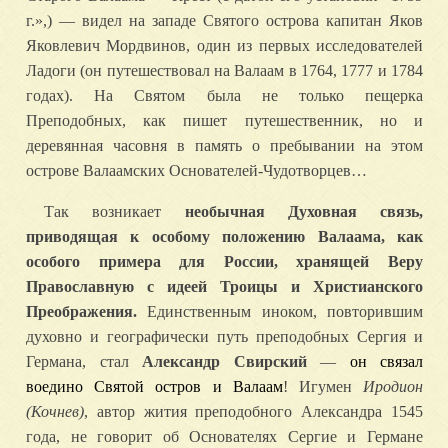
г.»,) — видел на западе Святого острова капитан Яков
Яковлевич Мордвинов, один из первых исследователей
Ладоги (он путешествовал на Валаам в 1764, 1777 и 1784
годах). На Святом была не только пещерка
Преподобных, как пишет путешественник, но и
деревянная часовня в память о пребывании на этом
острове Валаамских Основателей-Чудотворцев…
Так возникает
необычная Духовная связь,
приводящая к особому положению Валаама, как
особого примера для России, хранящей Веру
Православную с идеей Троицы и Христианского
Преображения.
Единственным иноком, повторившим
духовно и географически путь преподобных Сергия и
Германа, стал
Александр Свирский
—
он связал
воедино Святой остров и Валаам
! Игумен
Иродион
(Кочнев)
, автор жития преподобного Александра 1545
года, не говорит об Основателях Сергие и Германе