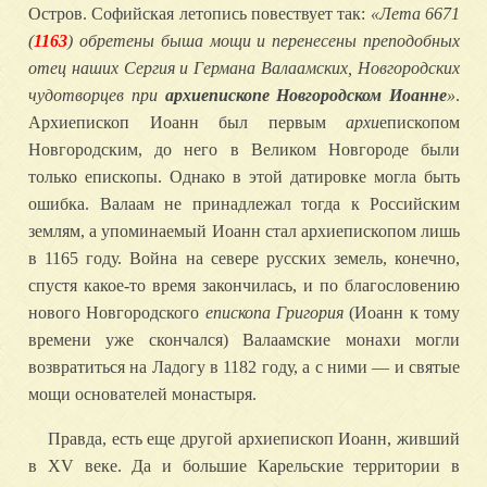
Остров. Софийская летопись повествует так:
«Лета 6671
(
1163
) обретены быша мощи и перенесены преподобных
отец наших Сергия и Германа Валаамских, Новгородских
чудотворцев при
архиепископе Новгородском Иоанне
»
.
Архиепископ Иоанн был первым
архи
епископом
Новгородским, до него в Великом Новгороде были
только епископы. Однако в этой датировке могла быть
ошибка. Валаам не принадлежал тогда к Российским
землям, а упоминаемый Иоанн стал архиепископом лишь
в 1165 году. Война на севере русских земель, конечно,
спустя какое-то время закончилась, и по благословению
нового Новгородского
епископа Григория
(Иоанн к тому
времени уже скончался) Валаамские монахи могли
возвратиться на Ладогу в 1182 году, а с ними — и святые
мощи основателей монастыря.
Правда, есть еще другой архиепископ Иоанн, живший
в XV веке. Да и большие Карельские территории в