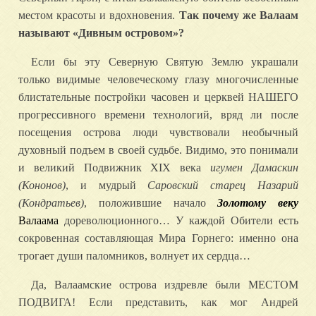
местом красоты и вдохновения.
Так почему же Валаам
называют «Дивным островом»?
Если бы эту Северную Святую Землю украшали
только видимые человеческому глазу многочисленные
блистательные постройки часовен и церквей НАШЕГО
прогрессивного времени технологий, вряд ли после
посещения острова люди чувствовали необычный
духовный подъем в своей судьбе. Видимо, это понимали
и великий Подвижник XIX века
игумен Дамаскин
(Кононов)
, и мудрый
Саровский старец Назарий
(Кондратьев)
, положившие начало
Золотому веку
Валаама
дореволюционного… У каждой Обители есть
сокровенная составляющая Мира Горнего: именно она
трогает души паломников, волнует их сердца…
Да, Валаамские острова издревле были МЕСТОМ
ПОДВИГА! Если представить, как мог Андрей