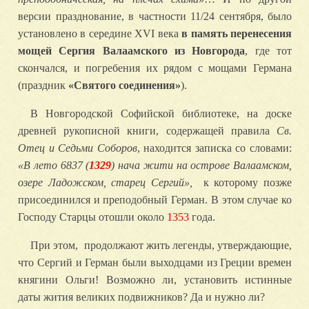
версии празднование, в частности 11/24 сентября, было
установлено в середине XVI века
в память перенесения
мощей Сергия Валаамского из Новгорода
, где тот
скончался, и погребения их рядом с мощами Германа
(праздник
«Святого соединения»
).
В Новгородской Софийской библиотеке, на доске
древней рукописной книги, содержащей правила
Св.
Отец и Седьми Соборов
, находится записка со словами:
«В лето 6837 (
1329
) нача жити на острове Валаамском,
озере Ладожском, старец Сергий»,
к которому позже
присоединился и преподобный Герман. В этом случае ко
Господу Старцы отошли около
1353
года.
При этом, продолжают жить легенды, утверждающие,
что Сергий и Герман были выходцами из Греции времен
княгини Ольги! Возможно ли, установить истинные
даты жития великих подвижников? Да и нужно ли?