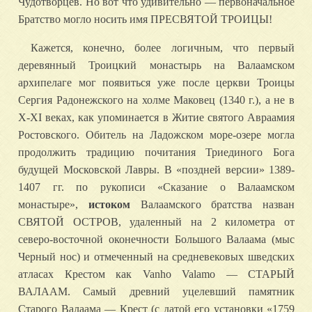
Чудотворцев. Но вот что удивительно — первоначальное
Братство могло носить имя ПРЕСВЯТОЙ ТРОИЦЫ!
Кажется, конечно, более логичным, что первый
деревянный Троицкий монастырь на Валаамском
архипелаге мог появиться уже после церкви Троицы
Сергия Радонежского на холме Маковец (1340 г.), а не в
X-XI веках, как упоминается в Житие святого Авраамия
Ростовского. Обитель на Ладожском море-озере могла
продолжить традицию почитания Триединого Бога
будущей Московской Лавры. В «поздней версии» 1389-
1407 гг. по рукописи «Сказание о Валаамском
монастыре»,
истоком
Валаамского братства назван
СВЯТОЙ ОСТРОВ, удаленный на 2 километра от
северо-восточной оконечности Большого Валаама (мыс
Черный нос) и отмеченный на средневековых шведских
атласах Крестом как Vanho Valamo — СТАРЫЙ
ВАЛААМ. Самый древний уцелевший памятник
Старого Валаама — Крест (с датой его установки «1759