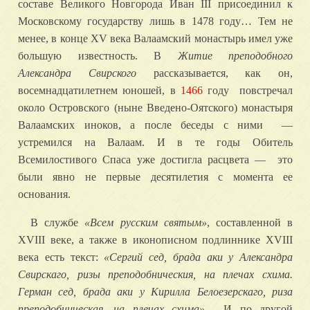
составе Великого Новгорода Иван III присоединил к
Московскому государству лишь в 1478 году… Тем не
менее, в конце XV века Валаамский монастырь имел уже
большую известность. В
Житие преподобного
Александра Свирского
рассказывается, как он,
восемнадцатилетнем юношей, в
1466
году повстречал
около Островского (ныне Введено-Оятского) монастыря
Валаамских иноков, а после беседы с ними —
устремился на Валаам. И в те годы Обитель
Всемилостивого Спаса уже достигла расцвета — это
были явно не первые десятилетия с момента ее
основания.
В службе
«Всем русским святым»
, составленной в
XVIII веке, а также в иконописном подлиннике XVIII
века есть текст:
«Сергий сед, брада аки у Александра
Свирскаго, ризы преподобническия, на плечах схима.
Герман сед, брада аки у Кирилла Белоезерскаго, риза
преподобническая, на плечах схима»
… И по другой