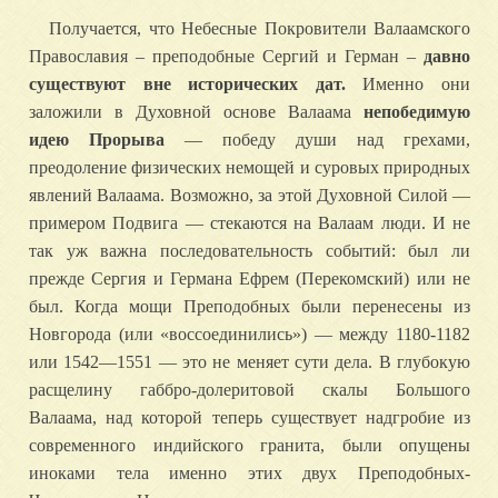
Получается, что Небесные Покровители Валаамского
Православия – преподобные Сергий и Герман –
давно
существуют вне исторических дат.
Именно они
заложили в Духовной основе Валаама
непобедимую
идею Прорыва
— победу души над грехами,
преодоление физических немощей и суровых природных
явлений Валаама. Возможно, за этой Духовной Силой —
примером Подвига — стекаются на Валаам люди. И не
так уж важна последовательность событий: был ли
прежде Сергия и Германа Ефрем (Перекомский) или не
был. Когда мощи Преподобных были перенесены из
Новгорода (или «воссоединились») — между 1180-1182
или 1542—1551 — это не меняет сути дела. В глубокую
расщелину габбро-долеритовой скалы Большого
Валаама, над которой теперь существует надгробие из
современного индийского гранита, были опущены
иноками тела именно этих двух Преподобных-