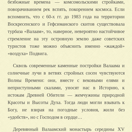
безбожные времена — комсомольскими стройками,
поворачиванием рек вспять, покорением космоса. Если
вспомнить, что с 60-х гг. до 1983 года на территории
Воскресенского и Гефсиманского скитов существовала
турбаза «Валаам», то, наверное, невероятно настойчивое
стремление на эту островную землю даже советских
туристов тоже можно объяснить именно «жаждой»
«воздуха» Подвига.
Сквозь современные каменные постройки Валаама и
солнечные лучи в ветвях стройных сосен чувствуются
Волны Времени: они, вместе с вековыми елями и
неприступными скалами, уносят нас в Историю, к
истокам Древней Обители — жемчужины природной
Красоты и Высоты Духа. Тогда люди могли взывать к
Богу, не взирая на погодные условия, жили без
«удобств», но с Господом в сердце…
Деревянный Валаамский монастырь середины XV