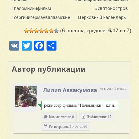
#паломникифильм
#святойостров
#сергийигерманвалаамские
Церковный календарь
(
6
оценок, среднее:
6,17
из 7)
VK
Twitter
Facebook
Отправить
Автор публикации
Лилия Аввакумова
не в сети 1 месяц
режиссер фильма "Паломники", к.г.н.
Комментарии: 0
Публикации: 17
Регистрация: 10-07-2020