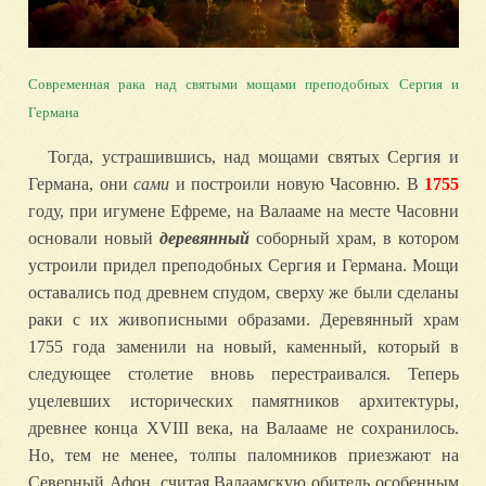
Современная рака над святыми мощами преподобных Сергия и
Германа
Тогда, устрашившись, над мощами святых Сергия и
Германа, они
сами
и построили новую Часовню. В
1755
году, при игумене Ефреме, на Валааме на месте Часовни
основали новый
деревянный
соборный храм, в котором
устроили придел преподобных Сергия и Германа. Мощи
оставались под древнем спудом, сверху же были сделаны
раки с их живописными образами. Деревянный храм
1755 года заменили на новый, каменный, который в
следующее столетие вновь перестраивался. Теперь
уцелевших исторических памятников архитектуры,
древнее конца XVIII века, на Валааме не сохранилось.
Но, тем не менее, толпы паломников приезжают на
Северный Афон, считая Валаамскую обитель особенным