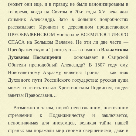
(может они еще, и в правду, не были канонизированы в
то время, когда на Святом в 70-е годы XV века жил
схимник Александр). Зато в больших подробностях
рассказывает Иродион о деревянном процветающем
ПРЕОБРАЖЕНСКОМ монастыре ВСЕМИЛОСТИВОГО
СПАСА на Большом Валааме. Не эти ли две части —
Преображенскую и Троицкую — в память о
Валаамском
Духовном Посвящении
— основывает в Свирской
Обители преподобный Александр? В 1507 году ему,
Новозаветному Аврааму, является Троица — как знак
Духовного пути Российского государства: русская душа
может спастись только Христианским Подвигом, следуя
заветам Православия…
Возможно в таком, порой неосознанном, постоянном
стремлении к Подвижничеству и заключается,
непостижимая для иноземцев, великая тайна нашей
страны: мы поражали мир своими свершениями, даже в