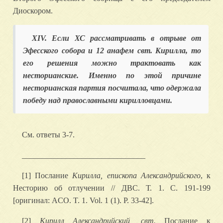
Диоскором.
XIV. Если ХС рассматривать в отрыве от
Эфесского собора и 12 анафем свт. Кирилла, то
его решения можно трактовать как
несторианские. Именно по этой причине
несторианская партия посчитала, что одержала
победу над православными кирилловцами.
См. ответы 3-7.
_______________________________
[1] Послание
Кирилла, епископа Александрийского
, к
Несторию об отлучении // ДВС. Т. 1. С. 191-199
[оригинал: ACO. T. 1. Vol. 1 (1). P. 33-42].
[2]
Кирилл Александрийский, свт.
Послание к