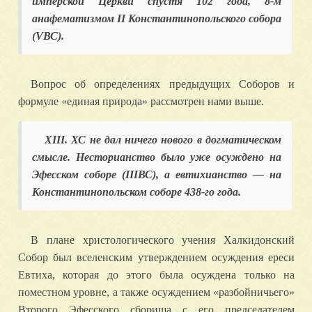
имперской Церкви спустя 102 года, 8-м
анафематизмом II Константинопольского собора
(VВС).
Вопрос об определениях предыдущих Соборов и
формуле «единая природа» рассмотрен нами выше.
XIII. ХС не дал ничего нового в догматическом
смысле. Несторианство было уже осуждено на
Эфесском соборе (IIIВС), а евтихианство — на
Константинопольском соборе 438-го года.
В плане христологического учения Халкидонский
Собор был вселенским утверждением осуждения ереси
Евтиха, которая до этого была осуждена только на
поместном уровне, а также осуждением «разбойничьего»
Второго Эфесского сборища с его председателем