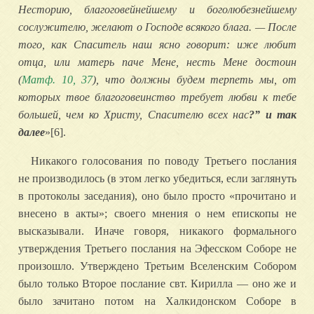
Несторию, благоговейнейшему и боголюбезнейшему
сослужителю, желают о Господе всякого блага. — После
того, как Спаситель наш ясно говорит: иже любит
отца, или матерь паче Мене, несть Мене достоин
(
Матф. 10, 37
), что должны будем терпеть мы, от
которых твое благоговеинство требует любви к тебе
большей, чем ко Христу, Спасителю всех нас
?” и так
далее
»[6].
Никакого голосования по поводу Третьего послания
не производилось (в этом легко убедиться, если заглянуть
в протоколы заседания), оно было просто «прочитано и
внесено в акты»; своего мнения о нем епископы не
высказывали. Иначе говоря, никакого формального
утверждения Третьего послания на Эфесском Соборе не
произошло. Утверждено Третьим Вселенским Собором
было только Второе послание свт. Кирилла — оно же и
было зачитано потом на Халкидонском Соборе в