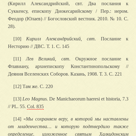
(Кирилл Александрийский, свт. Два послания к
Суккенсу, епископу Диокесарийскому / Пер.: иером.
Феодор (Юлаев) // Богословский вестник. 2010. № 10. С.
28).
[10]
Кирилл Александрийский, свт.
Послание к
Несторию // ДВС. Т. 1. С. 145
[11]
Лев Великий, свт.
Окружное послание к
Флавиану, архиепископу Константинопольскому //
Деяния Вселенских Соборов. Казань, 1908. Т. 3. С. 221
[12] Там же. С. 220
[13]
Leo Magnus.
De Manichaeorum haeresi et historia, 7.3
// PL. 55.
Col. 835
[14] «
Мы сохраняем веру, в которой мы наставлены
от младенчества… и которую подтвердило также
определение, изложенное святым Халкидонским