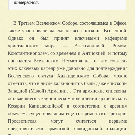
отвергался.
В Третьем Вселенском Соборе, состоявшемся в Эфесе,
также участвовали далеко не все епископы Вселенной.
Однако он был принят ключевыми кафедрами
христианского мира — Александрией, Римом,
Константинополем, со временем и Антиохией, и потому
признается Вселенским. Несмотря на то, что согласия
этих ключевых кафедр уже довольно для подтверждения
Вселенского статуса Халкидонского Собора, можно
отметить, что в числе халкидонитов были даже епископы
Западной (Малой) Армении… Эти армянские епископы,
остававшиеся в каноническом подчинении архиепископу
Кесарии Каппадокийской в соответствии с древним
обычаем, существовавшим еще со времен свт. Григория
Просветителя, могут считаться первыми
представителями армянской халкидонской традиции.