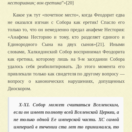
несторианин; вон еретика
”»[20]
Какое уж тут «почетное место», когда Феодорит едва
не оказался изгнан с Собора как еретик! Спасло его
только то, что он немедленно предал анафеме Нестория:
«Анафема Несторию и тому, кто разделяет единого и
Единородного Сына на двух сынов»[21]. Иными
словами, Халкидонский Собор воспринимал Феодорита
как еретика, которому лишь на 9-м заседании Собора
удалось себя реабилитировать. До этого момента его
привлекали только как свидетеля по другому вопросу —
вопросу о канонических нарушениях, допущенных
Диоскором.
X-XI. Собор может считаться Вселенским,
если он имеет полноту всей Вселенской Церкви, а
не только одной Ее имперской части. ХС самой
империей в течении ста лет то принимался, то