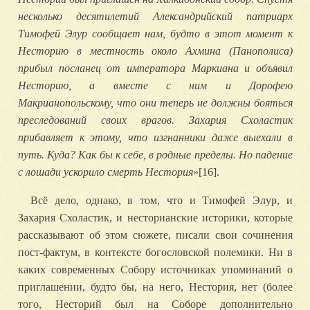
несколько десятилетий Александрийский патриарх
Тимофей Элур сообщает нам, будто в этот момент к
Несторию в местность около Ахмина (Панополиса)
прибыл посланец от императора Маркиана и объявил
Несторию, а вместе с ним и Дорофею
Макрианопольскому, что они теперь не должны бояться
преследований своих врагов. Захария Схоластик
прибавляет к этому, что изгнанники даже выехали в
путь. Куда? Как бы к себе, в родные пределы. Но падение
с лошади ускорило смерть Нестория
»[16].
Всё дело, однако, в том, что и Тимофей Элур, и
Захария Схоластик, и несторианские историки, которые
рассказывают об этом сюжете, писали свои сочинения
пост-фактум, в контексте богословской полемики. Ни в
каких современных Собору источниках упоминаний о
приглашении, будто бы, на него, Нестория, нет (более
того, Несторий был на Соборе дополнительно