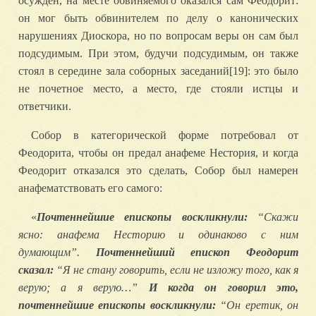
осужден, на месте обвиняемого оказался сам Феодорит:
он мог быть обвинителем по делу о канонических
нарушениях Диоскора, но по вопросам веры он сам был
подсудимым. При этом, будучи подсудимым, он также
стоял в середине зала соборных заседаний[19]: это было
не почетное место, а место, где стояли истцы и
ответчики.
Собор в категорической форме потребовал от
Феодорита, чтобы он предал анафеме Нестория, и когда
Феодорит отказался это сделать, Собор был намерен
анафематствовать его самого:
«
Почтеннейшие епископы воскликнули:
“Скажи
ясно: анафема Несторию и одинаково с ним
думающим”.
Почтеннейший епископ Феодорит
сказал:
“Я не стану говорить, если не изложу того, как я
верую; а я верую…”
И когда он говорил это,
почтеннейшие епископы воскликнули:
“Он еретик, он