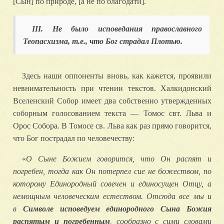
[Сын] по природе, [а не по благодати].
III. Не было исповедания православного
Теопасхизма, т.е., что Бог страдал Плотью.
Здесь наши оппоненты вновь, как кажется, проявили
невнимательность при чтении текстов. Халкидонский
Вселенский Собор имеет два собственно утвержденных
соборным голосованием текста — Томос свт. Льва и
Орос Собора. В Томосе св. Льва как раз прямо говорится,
что Бог пострадал по человечеству:
«
О Сыне Божием говорится, что Он распят и
погребен, тогда как Он потерпел сие не божеством, по
которому Единородный совечен и единосущен Отцу, а
немощным человеческим естеством. Отсюда все мы и
в
Символе исповедуем единородного Сына Божия
распятым и погребенным
, сообразно с сими словами