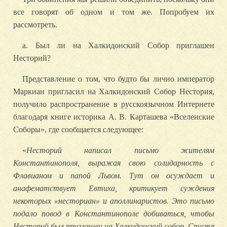
все говорят об одном и том же. Попробуем их
рассмотреть.
a. Был ли на Халкидонский Собор приглашен
Несторий?
Представление о том, что будто бы лично император
Маркиан пригласил на Халкидонский Собор Нестория,
получило распространение в русскоязычном Интернете
благодаря книге историка А. В. Карташева «Вселенские
Соборы», где сообщается следующее:
«
Несторий написал письмо жителям
Константинополя, выражая свою солидарность с
Флавианом и папой Львом. Тут он осуждает и
анафематствует Евтиха, критикует суждения
некоторых «несториан» и аполлинаристов. Это письмо
подало повод в Константинополе добиваться, чтобы
Несторий был приглашен на Халкидонский собор. Спустя