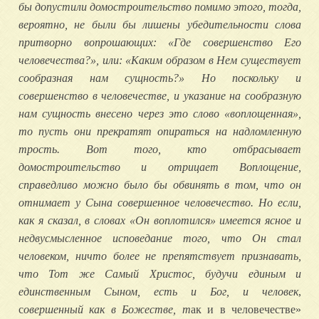
бы допустили домостроительство помимо этого, тогда,
вероятно, не были бы лишены убедительности слова
притворно вопрошающих: «Где совершенство Его
человечества?», или: «Каким образом в Нем существует
сообразная нам сущность?» Но поскольку и
совершенство в человечестве, и указание на сообразную
нам сущность внесено через это слово «воплощенная»,
то пусть они прекратят опираться на надломленную
трость. Вот того, кто отбрасывает
домостроительство и отрицает Воплощение,
справедливо можно было бы обвинять в том, что он
отнимает у Сына совершенное человечество. Но если,
как я сказал, в словах «Он воплотился» имеется ясное и
недвусмысленное исповедание того, что Он стал
человеком, ничто более не препятствует признавать,
что Тот же Самый Христос, будучи единым и
единственным Сыном, есть и Бог, и человек
,
с
овершенный как в Божестве, т
ак и в человечестве»