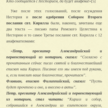
Кто сообщается с Несторием, да бу
дет анафема!»[5]
Уже после этих голосований, после осуждения
Нестория и
после одобрения Собором Второго
послания свт. Кирилла
были, наконец, зачитаны еще
два текста — письмо папы Римского Целестина к
Несторию и то самое Третье послание свт. Кирилла с 12
анафематизмами:
«
Петр, пресвитер Александрийский и
первенствующий из нотариев, сказал:
“Согласно с
прочитанным сейчас писал святой и благочестивейший
епископ наш Кирилл. Писание его мы имеем под руками,
и, если повелит ваше благочестие, прочитаем”.
Флавиан, епископ Филиппийский, сказал:
“Пусть
будет прочтено и оно, и внесено в акты”.
Петр, пресвитер Александрийский и первенствующий
из нотариев, стал читать:
“Кирилл и собор,
собравшийся в Александрии из египетского округа,