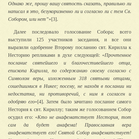
Однако же, прошу вашу святость сказать, правильно ли
написал я это, безукоризненно ли и согласно ли с тем Св.
Собором, или нет”
»[3].
Далее последовало голосование Собора; всего
выступили 125 участников заседания, и все они
выразили одобрение Второму посланию свт. Кирилла к
Несторию репликами в духе следующей: «
Прочтенное
послание святейшего и благочестивейшего отца,
епископа Кирилла, по содержанию своему согласно с
Символом веры, изложенным 318 святыми отцами,
сошедшимися в Никее; посему, не находя в послании ни
недостатка, ни противоречий, с ним я согласен и
одобряю его
»[4]. Затем было зачитано послание самого
Нестория к свт. Кириллу; таким же голосованием Собор
осудил его: «
Кто не анафематствует Нестория, тот
сам да будет анафема! Православная вера
анафематствует его! Святой Собор анафематствует!