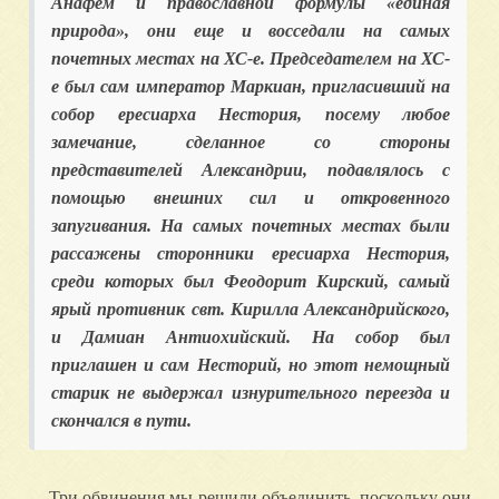
Анафем и православной формулы «единая
природа», они еще и восседали на самых
почетных местах на ХС-е. Председателем на ХС-
е был сам император Маркиан, пригласивший на
собор ересиарха Нестория, посему любое
замечание, сделанное со стороны
представителей Александрии, подавлялось с
помощью внешних сил и откровенного
запугивания. На самых почетных местах были
рассажены сторонники ересиарха Нестория,
среди которых был Феодорит Кирский, самый
ярый противник свт. Кирилла Александрийского,
и Дамиан Антиохийский. На собор был
приглашен и сам Несторий, но этот немощный
старик не выдержал изнурительного переезда и
скончался в пути.
Три обвинения мы решили объединить, поскольку они