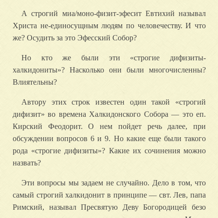
А строгий миа/моно-физит-эфесит Евтихий называл
Христа не-единосущным людям по человечеству. И что
же? Осудить за это Эфесский Собор?
Но кто же были эти «строгие дифизиты-
халкидониты»? Насколько они были многочисленны?
Влиятельны?
Автору этих строк известен один такой «строгий
дифизит» во времена Халкидонского Собора — это еп.
Кирский Феодорит. О нем пойдет речь далее, при
обсуждении вопросов 6 и 9. Но какие еще были такого
рода «строгие дифизиты»? Какие их сочинения можно
назвать?
Эти вопросы мы задаем не случайно. Дело в том, что
самый строгий халкидонит в принципе — свт. Лев, папа
Римский, называл Пресвятую Деву Богородицей безо