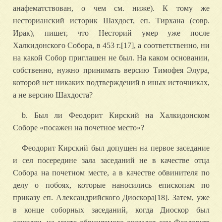
анафематствован, о чем см. ниже). К тому же
несторианский историк Шахдост, еп. Тирхана (совр.
Ирак), пишет, что Несторий умер уже после
Халкидонского Собора, в 453 г.[17], а соответственно, ни
на какой Собор приглашен не был. На каком основании,
собственно, нужно принимать версию Тимофея Элура,
которой нет никаких подтверждений в иных источниках,
а не версию Шахдоста?
b. Был ли Феодорит Кирский на Халкидонском
Соборе «посажен на почетное место»?
Феодорит Кирский был допущен на первое заседание
и сел посередине зала заседаний не в качестве отца
Собора на почетном месте, а в качестве обвинителя по
делу о побоях, которые наносились епископам по
приказу еп. Александрийского Диоскора[18]. Затем, уже
в конце соборных заседаний, когда Диоскор был