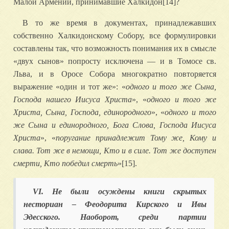
Малой Армении, принимавшие Халкидон[14]?
В то же время в документах, принадлежавших
собственно Халкидонскому Собору, все формулировки
составлены так, что возможность понимания их в смысле
«двух сынов» попросту исключена — и в Томосе св.
Льва, и в Оросе Собора многократно повторяется
выражение «один и тот же»: «
одного и того же Сына,
Господа нашего Иисуса Христа
», «
одного и того же
Христа, Сына, Господа, единородного
», «
одного и того
же Сына и единородного, Бога Слова, Господа Иисуса
Христа
», «
поругание принадлежит Тому же, Кому и
слава. Тот же в немощи, Кто и в силе. Тот же доступен
смерти, Кто победил смерть
»[15].
VI. Не были осуждены книги скрытых
несториан – Феодорита Кирского и Ивы
Эдесского. Наоборот, среди партии