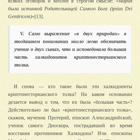
всяких оговорок и вполне в строгом смысле: «
Мария
была истинной Родительницей Самого Бога (ipsius Dei
Genitricem)
»[13].
V.
Само выражение «в двух природах» в
тогдашнем понимании могло легко обозначать
учение о двух сынах, что и исповедовала большая
часть халкидонитов криптонесторианского
толка.
И снова — кто такие были эти халкидониты
криптонесторианского толка? На каком основании
делается вывод о том, что их была «большая часть»?
Действительно ли был «криптонесторианского толка»,
скажем, мученик Протерий, епископ Александрийский,
ученик самого Диоскора, пострадавший во время
восстания противников Халкидона? Или епископы