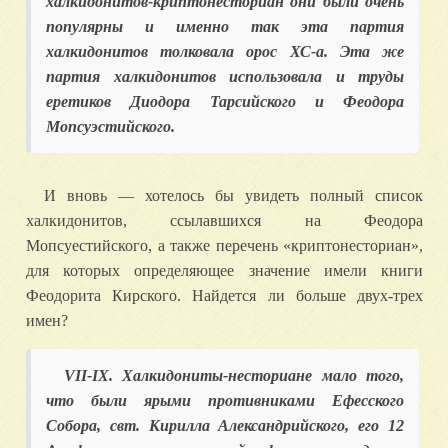
халкидонитов-криптонесториан они были очень
популярны и именно так эта партия
халкидонитов толковала орос ХС-а. Эта же
партия халкидонитов использовала и труды
еретиков Диодора Тарсийского и Феодора
Мопсуэстийского.
И вновь — хотелось бы увидеть полный список
халкидонитов, ссылавшихся на Феодора
Мопсуестийского, а также перечень «криптонесториан»,
для которых определяющее значение имели книги
Феодорита Кирского. Найдется ли больше двух-трех
имен?
VII-IX
. Халкидониты-несториане мало того,
что были ярыми противниками Ефесского
Собора, свт. Кирилла Александрийского, его 12