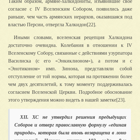
Таким образом, армяне-халкидониты, изъявившие свое
согласие с IV Вселенским Собором, появились даже
раньше, чем часть армянских иерархов, оказавшаяся под
властью Персии, отвергла Халкидон[22].
Иными словами, вселенская рецепция Халкидона
достаточно очевидна. Колебания в отношении к IV
Вселенскому Собору, связанные с действиями узурпатора
Василиска (с его «Энкиклионом»), а потом и с
«Энотиконом» имп. Зинона, представляли собой
отступление от той нормы, которая на протяжении более
чем двух десятилетий, к тому моменту поддерживалась
согласием Вселенской Церкви. Подробное обоснование
этого утверждения можно видеть в нашей заметке[23].
XII. ХС не утвердил решения предыдущих
Соборов и отверг православную формулу «единая
природа», которая была вновь возвращена в лоно