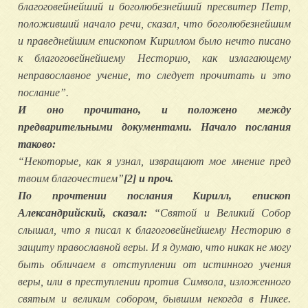
благоговейнейший и боголюбезнейший пресвитер Петр,
положивший начало речи, сказал, что боголюбезнейшим
и праведнейшим епископом Кириллом было нечто писано
к благоговейнейшему Несторию, как излагающему
неправославное учение, то следует прочитать и это
послание”.
И оно прочитано, и положено между
предварительными документами. Начало послания
таково:
“Некоторые, как я узнал, извращают мое мнение пред
твоим благочестием”
[2]
и проч.
По прочтении послания Кирилл, епископ
Александрийский, сказал:
“Святой и Великий Собор
слышал, что я писал к благоговейнейшему Несторию в
защиту православной веры. И я думаю, что никак не могу
быть обличаем в отступлении от истинного учения
веры, или в преступлении против Символа, изложенного
святым и великим собором, бывшим некогда в Никее.