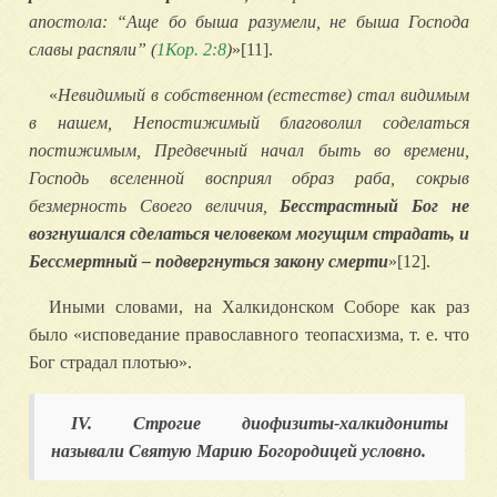
апостола: “Аще бо быша разумели, не быша Господа
славы распяли” (
1Кор. 2:8
)
»[11].
«
Невидимый в собственном (естестве) стал видимым
в нашем, Непостижимый благоволил соделаться
постижимым, Предвечный начал быть во времени,
Господь вселенной восприял образ раба, сокрыв
безмерность Своего величия,
Бесстрастный Бог не
возгнушался сделаться человеком могущим страдать, и
Бессмертный – подвергнуться закону смерти
»[12].
Иными словами, на Халкидонском Соборе как раз
было «исповедание православного теопасхизма, т. е. что
Бог страдал плотью».
IV.
Строгие диофизиты-халкидониты
называли Святую Марию Богородицей условно.