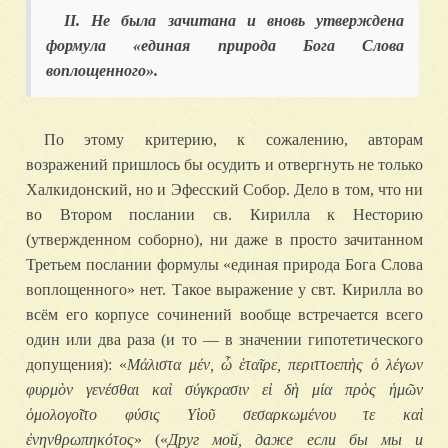
II. Не была зачитана и вновь утверждена
формула «единая природа Бога Слова
воплощенного».
По этому критерию, к сожалению, авторам
возражений пришлось бы осудить и отвергнуть не только
Халкидонский, но и Эфесский Собор. Дело в том, что ни
во Втором послании св. Кирилла к Несторию
(утвержденном соборно), ни даже в просто зачитанном
Третьем послании формулы «единая природа Бога Слова
воплощенного» нет. Такое выражение у свт. Кирилла во
всём его корпусе сочинений вообще встречается всего
один или два раза (и то — в значении гипотетического
допущения): «
Μάλιστα μέν, ὦ ἑταῖρε, περιττοεπὴς ὁ λέγων
φυρμὸν γενέσθαι καὶ σύγκρασιν εἰ δὴ μία πρὸς ἡμῶν
ὁμολογοῖτο φύσις Υἱοῦ σεσαρκωμένου τε καὶ
ἐνηνθρωπηκότος
» («
Друг мой, даже если бы мы и