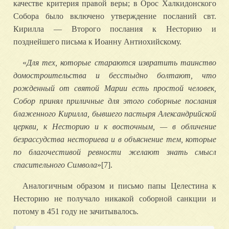
качестве критерия правой веры; в Орос Халкидонского
Собора было включено утверждение посланий свт.
Кирилла — Второго послания к Несторию и
позднейшего письма к Иоанну Антиохийскому.
«
Для тех, которые стараются извратить таинство
домостроительства и бесстыдно болтают, что
рожденный от святой Марии есть простой человек,
Собор принял приличные для этого соборные послания
блаженного Кирилла, бывшего пастыря Александрийской
церкви, к Несторию и к восточным, — в обличение
безрассудства несториева и в объяснение тем, которые
по благочестивой ревности желают знать смысл
спасительного Символа
»[7].
Аналогичным образом и письмо папы Целестина к
Несторию не получало никакой соборной санкции и
потому в 451 году не зачитывалось.