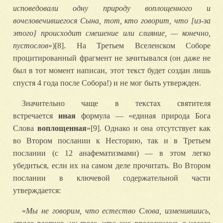
исповедовали одну природу воплощенного и
вочеловечившегося Сына, тот, кто говорит, что [из-за
этого] происходит смешение или слияние, — конечно,
пустослов
»)[8]. На Третьем Вселенском Соборе
процитированный фрагмент не зачитывался (он даже не
был в тот момент написан, этот текст будет создан лишь
спустя 4 года после Собора!) и не мог быть утвержден.
Значительно чаще в текстах святителя
встречается
иная
формула — «единая природа Бога
Слова
воплощенная
»[9]. Однако и она отсутствует как
во Втором послании к Несторию, так и в Третьем
послании (с 12 анафематизмами) — в этом легко
убедиться, если их на самом деле прочитать. Во Втором
послании в ключевой содержательной части
утверждается:
«
Мы не говорим, что естество Слова, изменившись,