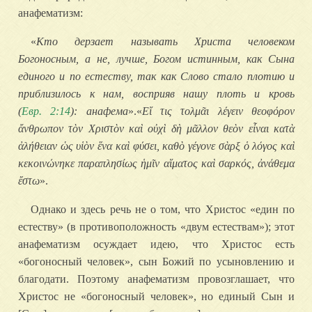
анафематизм:
«
Кто дерзает называть Христа человеком
Богоносным, а не, лучше, Богом истинным, как Сына
единого и по естеству, так как Слово стало плотию и
приблизилось к нам, восприяв нашу плоть и кровь
(
Евр. 2:14
): анафема
».«
Εἴ τις τολμᾶι λέγειν θεοφόρον
ἄνθρωπον τὸν Χριστὸν καὶ οὐχὶ δὴ μᾶλλον θεὸν εἶναι κατὰ
ἀλήθειαν ὡς υἱὸν ἕνα καὶ φύσει, καθὸ γέγονε σὰρξ ὁ λόγος καὶ
κεκοινώνηκε παραπλησίως ἡμῖν αἵματος καὶ σαρκός, ἀνάθεμα
ἔστω
».
Однако и здесь речь не о том, что Христос «един по
естеству» (в противоположность «двум естествам»); этот
анафематизм осуждает идею, что Христос есть
«богоносный человек», сын Божий по усыновлению и
благодати. Поэтому анафематизм провозглашает, что
Христос не «богоносный человек», но единый Сын и