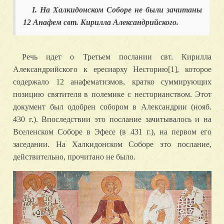
I. На Халкидонском Соборе не были зачитаны
12 Анафем свт. Кирилла Александрийского.
Речь идет о Третьем послании свт. Кирилла
Александрийского к ересиарху Несторию[1], которое
содержало 12 анафематизмов, кратко суммирующих
позицию святителя в полемике с несторианством. Этот
документ был одобрен собором в Александрии (нояб.
430 г.). Впоследствии это послание зачитывалось и на
Вселенском Соборе в Эфесе (в 431 г.), на первом его
заседании. На Халкидонском Соборе это послание,
действительно, прочитано не было.