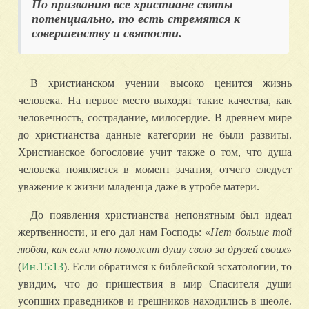
По призванию все христиане святы
потенциально, то есть стремятся к
совершенству и святости.
В христианском учении высоко ценится жизнь
человека. На первое место выходят такие качества, как
человечность, сострадание, милосердие. В древнем мире
до христианства данные категории не были развиты.
Христианское богословие учит также о том, что душа
человека появляется в момент зачатия, отчего следует
уважение к жизни младенца даже в утробе матери.
До появления христианства непонятным был идеал
жертвенности, и его дал нам Господь: «
Нет больше той
любви, как если кто положит душу свою за друзей своих
»
(
Ин.15:13
). Если обратимся к библейской эсхатологии, то
увидим, что до пришествия в мир Спасителя души
усопших праведников и грешников находились в шеоле.