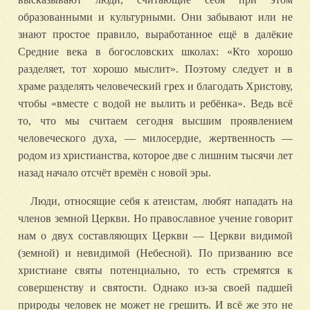
образованными и культурными. Они забывают или не
знают простое правило, выработанное ещё в далёкие
Средние века в богословских школах: «Кто хорошо
разделяет, тот хорошо мыслит». Поэтому следует и в
храме разделять человеческий грех и благодать Христову,
чтобы «вместе с водой не вылить и ребёнка». Ведь всё
то, что мы считаем сегодня высшим проявлением
человеческого духа, — милосердие, жертвенность —
родом из христианства, которое две с лишним тысячи лет
назад начало отсчёт времён с новой эры.
Люди, относящие себя к атеистам, любят нападать на
членов земной Церкви. Но православное учение говорит
нам о двух составляющих Церкви — Церкви видимой
(земной) и невидимой (Небесной). По призванию все
христиане святы потенциально, то есть стремятся к
совершенству и святости. Однако из‑за своей падшей
природы человек не может не грешить. И всё же это не