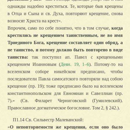
однажды надобно креститься. Те, которые быв крещены
в Отца и Сына и св. Духа, повторяют крещение, снова
возносят Христа на крест».
Впрочем, само по себе понятно, что в том случае,
когда
крестились не крещением таинственным, не во имя
Триединого Бога, крещение составляет один обряд, а
не таинство, и потому должно быть повторено в виде
таинства:
так поступил ап. Павел с крещенными
крещением Иоанновым (
Деян. 19, 1–6
). Потому-то на
вселенском соборе никейском предписано, чтобы
последователи Павла самосатского повторяли над собою
крещение (пр. 19); тоже предписано было на вселенском
константинопольском для Евномиан и Савеллиан (пр.
7).» (Св. Филарет Черниговский (Гумилевский).
Православное догматическое богословие. Том 2, § 242.).
П1.14 Св. Сильвестр Малеванский:
«
О неповторяемости же крещения, если оно было