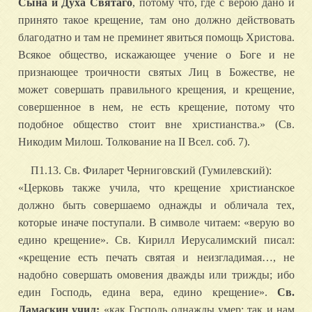
Сына и Духа Святаго
, потому что, где с верою дано и
принято такое крещение, там оно должно действовать
благодатно и там не преминет явиться помощь Христова.
Всякое общество, искажающее учение о Боге и не
признающее троичности святых Лиц в Божестве, не
может совершать правильного крещения, и крещение,
совершенное в нем, не есть крещение, потому что
подобное общество стоит вне христианства.» (Св.
Никодим Милош. Толкование на II Всел. соб. 7).
П1.13. Св. Филарет Черниговский (Гумилевский):
«Церковь также учила, что крещение христианское
должно быть совершаемо однажды и обличала тех,
которые иначе поступали. В символе читаем: «верую во
едино крещение». Св. Кирилл Иерусалимский писал:
«крещение есть печать святая и неизгладимая…, не
надобно совершать омовения дважды или трижды; ибо
един Господь, едина вера, едино крещение».
Св.
Дамаскин учил:
«как Господь однажды умер: так и нам