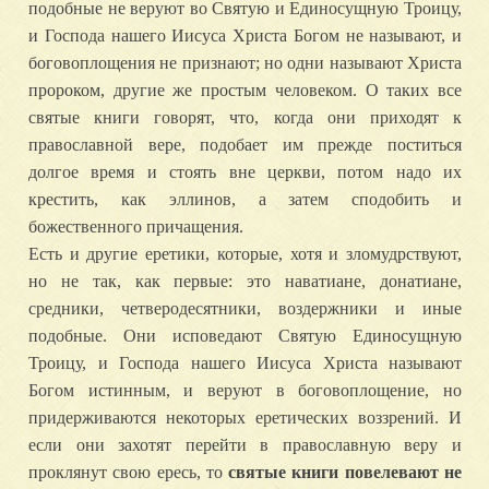
подобные не веруют во Святую и Единосущную Троицу,
и Господа нашего Иисуса Христа Богом не называют, и
боговоплощения не признают; но одни называют Христа
пророком, другие же простым человеком. О таких все
святые книги говорят, что, когда они приходят к
православной вере, подобает им прежде поститься
долгое время и стоять вне церкви, потом надо их
крестить, как эллинов, а затем сподобить и
божественного причащения.
Есть и другие еретики, которые, хотя и зломудрствуют,
но не так, как первые: это наватиане, донатиане,
средники, четверодесятники, воздержники и иные
подобные. Они исповедают Святую Единосущную
Троицу, и Господа нашего Иисуса Христа называют
Богом истинным, и веруют в боговоплощение, но
придерживаются некоторых еретических воззрений. И
если они захотят перейти в православную веру и
проклянут свою ересь, то
святые книги повелевают не