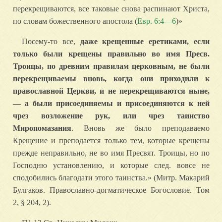
перекрещиваются, все таковые снова распинают Христа,
по словам божественного апостола (
Евр. 6:4—6
)»
Посему-то все,
даже крещенные еретиками, если
только были крещены правильно во имя Пресв.
Троицы, по древним правилам церковным, не были
перекрещиваемы вновь, когда они приходили к
православной Церкви, и не перекрещиваются ныне,
— а были присоединяемы и присоединяются к ней
чрез возложение рук, или чрез таинство
Миропомазания
. Вновь же было преподаваемо
Крещение и преподается только тем, которые крещены
прежде неправильно, не во имя Пресвят. Троицы, но по
Господню установлению, и которые след. вовсе не
сподобились благодати этого таинства.» (Митр. Макарий
Булгаков. Православно-догматическое Богословие. Том
2, § 204, 2).