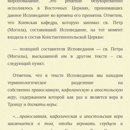
миропомазание. Это решение безукоризненно
исполнялось в Восточных Церквях, принимавших
данное Исповедание во времена его принятия. Отметим,
что Киевская кафедра, которую занимал св. Петр
(Могила), составивший Исповедание, на тот момент
входила в состав Константинопольской Церкви:
— позицией составителя Исповедания — св. Петра
(Могилы), высказанной им в другом тексте – см.
следующий пункт.
Отметим, что в тексте Исповедания мы находим
терминологическое разделение на
собственно
православную, кафолическую и апостольскую
веру
, содержанием которой как раз и является вера в
Троицу и
догматы веры
:
«…
православная, кафолическая и апостольская вера
заключается в том, чтобы веровать сердцем и