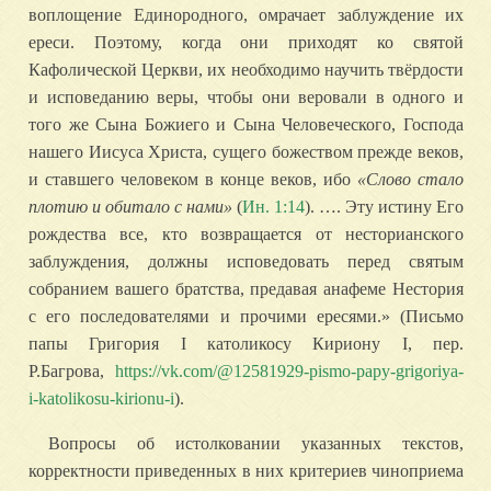
воплощение Единородного, омрачает заблуждение их
ереси. Поэтому, когда они приходят ко святой
Кафолической Церкви, их необходимо научить твёрдости
и исповеданию веры, чтобы они веровали в одного и
того же Сына Божиего и Сына Человеческого, Господа
нашего Иисуса Христа, сущего божеством прежде веков,
и ставшего человеком в конце веков, ибо
«Слово стало
плотию и обитало с нами»
(
Ин. 1:14
). …. Эту истину Его
рождества все, кто возвращается от несторианского
заблуждения, должны исповедовать перед святым
собранием вашего братства, предавая анафеме Нестория
с его последователями и прочими ересями.» (Письмо
папы Григория I католикосу Кириону I, пер.
Р.Багрова,
https://vk.com/@12581929-pismo-papy-grigoriya-
i-katolikosu-kirionu-i
).
Вопросы об истолковании указанных текстов,
корректности приведенных в них критериев чиноприема