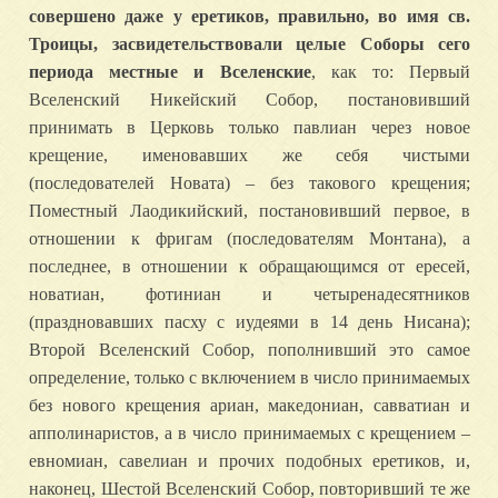
совершено даже у еретиков, правильно, во имя св.
Троицы, засвидетельствовали целые Соборы сего
периода местные и Вселенские
, как то: Первый
Вселенский Никейский Собор, постановивший
принимать в Церковь только павлиан через новое
крещение, именовавших же себя чистыми
(последователей Новата) – без такового крещения;
Поместный Лаодикийский, постановивший первое, в
отношении к фригам (последователям Монтана), а
последнее, в отношении к обращающимся от ересей,
новатиан, фотиниан и четыренадесятников
(праздновавших пасху с иудеями в 14 день Нисана);
Второй Вселенский Собор, пополнивший это самое
определение, только с включением в число принимаемых
без нового крещения ариан, македониан, савватиан и
апполинаристов, а в число принимаемых с крещением –
евномиан, савелиан и прочих подобных еретиков, и,
наконец, Шестой Вселенский Собор, повторивший те же