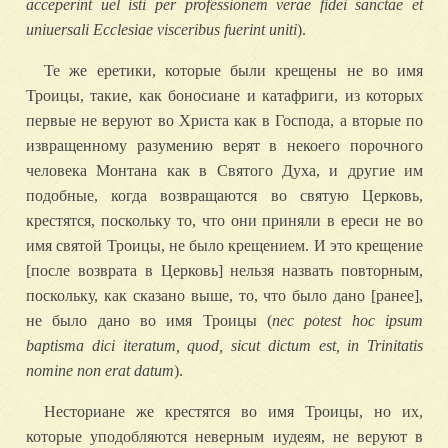
acceperint uel isti per professionem verae fidei sanctae et
uniuersali Ecclesiae visceribus fuerint uniti
).
Те же еретики, которые были крещены не во имя
Троицы, такие, как боносиане и катафриги, из которых
первые не веруют во Христа как в Господа, а вторые по
извращенному разумению верят в некоего порочного
человека Монтана как в Святого Духа, и другие им
подобные, когда возвращаются во святую Церковь,
крестятся, поскольку то, что они приняли в ереси не во
имя святой Троицы, не было крещением. И это крещение
[после возврата в Церковь] нельзя назвать повторным,
поскольку, как сказано выше, то, что было дано [ранее],
не было дано во имя Троицы (
nec potest hoc ipsum
baptisma dici iteratum, quod, sicut dictum est, in Trinitatis
nomine non erat datum
).
Несториане же крестятся во имя Троицы, но их,
которые уподобляются неверным иудеям, не веруют в