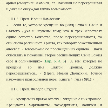
ариан (омиусиан и омиев) св. Василий не перекрещивал
и даже не обсуждал такую возможность.
П1.5. Преп. Иоанн Дамаскин:
«… если те, которые крещены во [имя] Отца и Сына и
Святого Духа и научены тому, что в трех Ипостасях
едино естество Божества, после перекрещиваются, то
они снова распинают Христа, как говорит божественный
апостол: «Невозможно бо просвещенных единою… паки
обновлять в покаяние, второе распинающих Сына Божия
себе и обличающих» (
Евр. 6, 4, 6
) . А тем, которые не
крещены во имя Святой Троицы, должно
перекрещиваться….» (Преп. Иоанн Дамаскин. Точное
изложение православной веры. Книга 4, глава 9(82)).
П1.6. Преп. Феодор Студит:
«О крещаемых кратко отвечу. Суждение о них троякое.
Крещаются маркиониты, таскодругиты, манихеи и