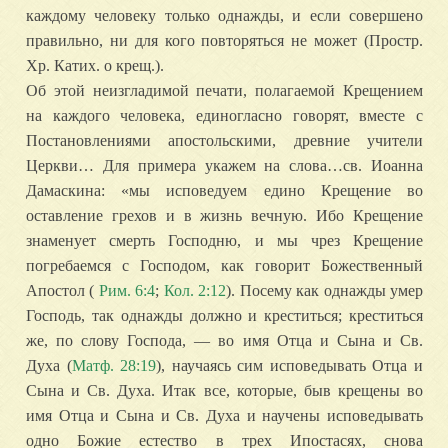
каждому человеку только однажды, и если совершено
правильно, ни для кого повторяться не может (Простр.
Хр. Катих. о крещ.).
Об этой неизгладимой печати, полагаемой Крещением
на каждого человека, единогласно говорят, вместе с
Постановлениями апостольскими, древние учители
Церкви… Для примера укажем на слова…св. Иоанна
Дамаскина: «мы исповедуем едино Крещение во
оставление грехов и в жизнь вечную. Ибо Крещение
знаменует смерть Господню, и мы чрез Крещение
погребаемся с Господом, как говорит Божественный
Апостол (
Рим. 6:4
;
Кол. 2:12
). Посему как однажды умер
Господь, так однажды должно и креститься; креститься
же, по слову Господа, — во имя Отца и Сына и Св.
Духа
(
Матф. 28:19
), научаясь сим исповедывать Отца и
Сына и Св. Духа. Итак все, которые, быв крещены во
имя Отца и Сына и Св. Духа и научены исповедывать
одно Божие естество в трех Ипостасях, снова