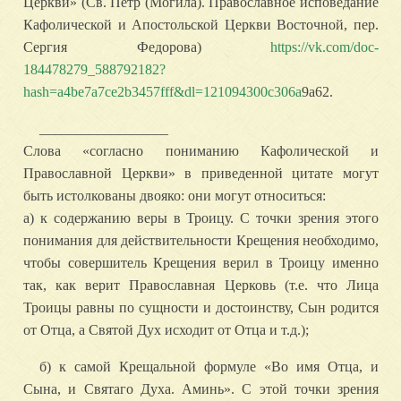
Церкви» (Св. Петр (Могила). Православное исповедание
Кафолической и Апостольской Церкви Восточной, пер.
Сергия Федорова)
https://vk.com/doc-
184478279_588792182?
hash=a4be7a7ce2b3457fff&dl=121094300c306a
9a62.
__________________
Слова «согласно пониманию Кафолической и
Православной Церкви» в приведенной цитате могут
быть истолкованы двояко: они могут относиться:
а) к содержанию веры в Троицу. С точки зрения этого
понимания для действительности Крещения необходимо,
чтобы совершитель Крещения верил в Троицу именно
так, как верит Православная Церковь (т.е. что Лица
Троицы равны по сущности и достоинству, Сын родится
от Отца, а Святой Дух исходит от Отца и т.д.);
б) к самой Крещальной формуле «Во имя Отца, и
Сына, и Святаго Духа. Аминь». С этой точки зрения