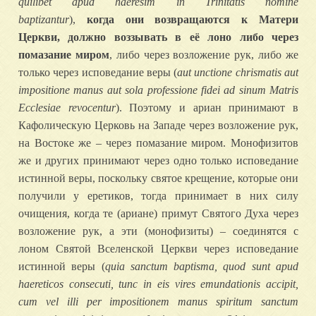
quilibet apud haeresim in Trinitatis nomine
baptizantur
),
когда они возвращаются к Матери
Церкви, должно воззывать в её лоно либо через
помазание миром
, либо через возложение рук, либо же
только через исповедание веры (
aut unctione chrismatis aut
impositione manus aut sola professione fidei ad sinum Matris
Ecclesiae revocentur
). Поэтому и ариан принимают в
Кафолическую Церковь на Западе через возложение рук,
на Востоке же – через помазание миром. Монофизитов
же и других принимают через одно только исповедание
истинной веры, поскольку святое крещение, которые они
получили у еретиков, тогда принимает в них силу
очищения, когда те (ариане) примут Святого Духа через
возложение рук, а эти (монофизиты) – соединятся с
лоном Святой Вселенской Церкви через исповедание
истинной веры (
quia sanctum baptisma, quod sunt apud
haereticos consecuti, tunc in eis vires emundationis accipit,
cum vel illi per impositionem manus spiritum sanctum