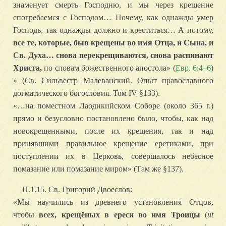
знаменует смерть Господню, и мы через крещение
спогребаемся с Господом… Почему, как однажды умер
Господь, так однажды должно и креститься… А потому,
все те, которые, быв крещены во имя Отца, и Сына, и
Св. Духа… снова перекрещиваются, снова распинают
Христа,
по словам божественного апостола» (
Евр. 6:4–6
)
» (Св. Сильвестр Малеванский. Опыт православного
догматического богословия. Том IV §133).
«…на поместном Лаодикийском Соборе (около 365 г.)
прямо и безусловно постановлено было, чтобы, как над
новокрещенными, после их крещения, так и над
принявшими правильное крещение еретиками, при
поступлении их в Церковь, совершалось небесное
помазание или помазание миром» (Там же §137).
П.1.15. Св. Григорий Двоеслов:
«Мы научились из древнего установления Отцов,
чтобы
всех, крещёных в ереси во имя Троицы
(
ut