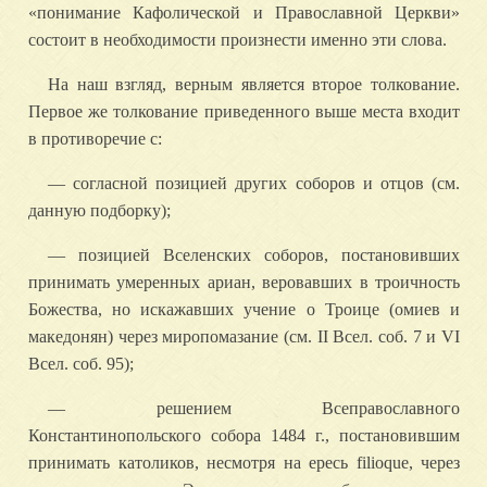
«понимание Кафолической и Православной Церкви»
состоит в необходимости произнести именно эти слова.
На наш взгляд, верным является второе толкование.
Первое же толкование приведенного выше места входит
в противоречие с:
— согласной позицией других соборов и отцов (см.
данную подборку);
— позицией Вселенских соборов, постановивших
принимать умеренных ариан, веровавших в троичность
Божества, но искажавших учение о Троице (омиев и
македонян) через миропомазание (см. II Всел. соб. 7 и VI
Всел. соб. 95);
— решением Всеправославного
Константинопольского собора 1484 г., постановившим
принимать католиков, несмотря на ересь filioque, через