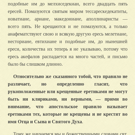
подобные им до мелхиседекиан, всего двадцать пять
ересей. Помазуются святым миром тессарескедекатиты,
новатиане, ариане, македониане, аполлинаристы —
всего пять. Не крещаются и не помазуются, а только
анафематствуют свою и всякую другую ересь мелетиане,
несториане, евтихиане и подобные им, до нынешней
ереси, количества их теперь я не указываю, потому что
ересь акефалов распадается на много частей, и письмо
было бы слишком длинно.
Относительно же сказанного тобой, что правило не
различает, но определенно гласит, что
рукоположенные или крещенные еретиками не могут
быть ни клириками, ни верными, — прими во
внимание, что апостольское правило называет
еретиками тех, которые не крещены и не крестят во
имя Отца и Сына и Святого Духа
.
Тому же научаемся мы и божественными словами свт.