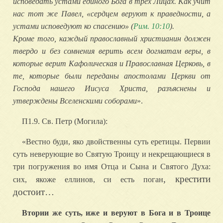
исповедать устами единого Бога в трех Лицах. Как учит
нас тот же Павел, «сердцем веруют к праведности, а
устами исповедуют ко спасению» (
Рим. 10:10
).
Кроме того, каждый православный христианин должен
твердо и без сомнения верить всем догматам веры, в
которые верит Кафолическая и Православная Церковь, в
те, которые были переданы апостолами Церкви от
Господа нашего Иисуса Христа, разъяснены и
утверждены Вселенскими соборами
».
П1.9. Св. Петр (Могила):
«Вестно буди, яко двойственны суть еретицы. Первии
суть неверующие во Святую Троицу и некрещающиеся в
три погружения во имя Отца и Сына и Святого Духа:
,
крестити
сих, якоже еллинов, си есть поган
достоит…
Втории же суть, иже и веруют в Бога и в Троице