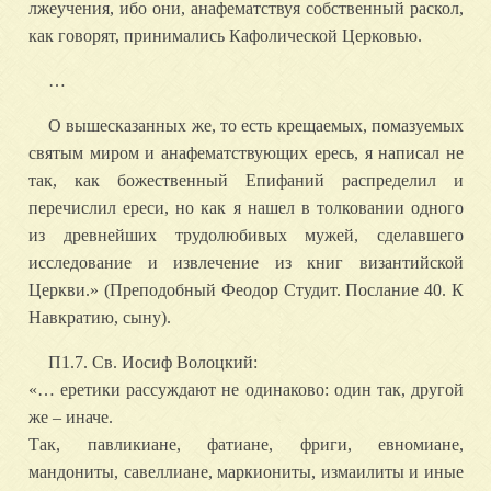
лжеучения, ибо они, анафематствуя собственный раскол,
как говорят, принимались Кафолической Церковью.
…
О вышесказанных же, то есть крещаемых, помазуемых
святым миром и анафематствующих ересь, я написал не
так, как божественный Епифаний распределил и
перечислил ереси, но как я нашел в толковании одного
из древнейших трудолюбивых мужей, сделавшего
исследование и извлечение из книг византийской
Церкви.» (Преподобный Феодор Студит. Послание 40. К
Навкратию, сыну).
П1.7. Св. Иосиф Волоцкий:
«… еретики рассуждают не одинаково: один так, другой
же – иначе.
Так, павликиане, фатиане, фриги, евномиане,
мандониты, савеллиане, маркиониты, измаилиты и иные