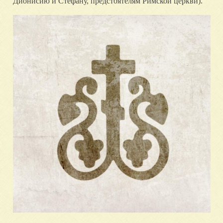
Дионисию и Стефану, предстоятелям Римской церкви).