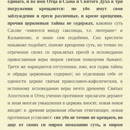
единаго, и во имя Отца и Сына и Святого Духа в три
погружения крещаются: но убо имут своя
заблуждения и ереси различные, и кроме крещения,
прочия церковныя тайны не содержат,
каковии суть
Сасове <имеются ввиду саксонцы, т.е. лютеране> и
Кальвинове, и инии сим подобнии. Сих крестити
никакоже подобает, понеже крещении суть, но точию по
отречении своих си проклятых ересей и исповедании
православныя веры миром святым помазуеми бывают.
Трети же нарицаются отступники, иже, вся седмь тайны
и обряды церковныя содержат; но отделивши себе от
единости церкве святыя православно-кафолическия, к
истинному исповеданию веры нечто древнему Святых
Апостолов и Отец учению противное прилагати дерзают
и иная многая умышления в церковь вносят, новая некоя
вводят: и древняя церковная обычая отметающее, новая
противныя уставляют:
сих убо не точию не крещаем, но
аще от своих си миром помазании суть, и миром