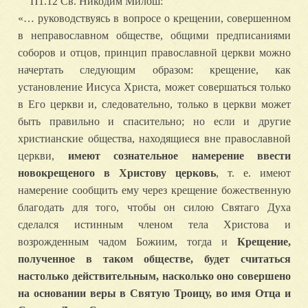
П1.12 Св. Никодим Милош:
«… руководствуясь в вопросе о крещении, совершенном
в неправославном обществе, общими предписаниями
соборов и отцов, принцип православной церкви можно
начертать следующим образом: крещение, как
установление Иисуса Христа, может совершаться только
в Его церкви и, следовательно, только в церкви может
быть правильно и спасительно; но если и другие
христианские общества, находящиеся вне православной
церкви,
имеют сознательное намерение ввести
новокрещеного в Христову церковь
, т. е. имеют
намерение сообщить ему через крещение божественную
благодать для того, чтобы он силою Святаго Духа
сделался истинным членом тела Христова и
возрожденным чадом Божиим, тогда и
Крещение,
полученное в таком обществе, будет считаться
настолько действительным, насколько оно совершено
на основании веры в Святую Троицу, во имя Отца и