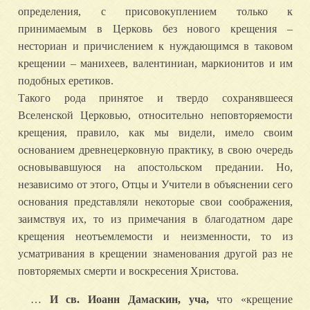
определения, с присовокуплением только к
принимаемым в Церковь без нового крещения –
несториан и причислением к нуждающимся в таковом
крещении – манихеев, валентиниан, маркионитов и им
подобных еретиков.
Такого рода принятое и твердо сохранявшееся
Вселенской Церковью, относительно неповторяемости
крещения, правило, как мы видели, имело своим
основанием древнецерковную практику, в свою очередь
основывавшуюся на апостольском предании. Но,
независимо от этого, Отцы и Учители в объяснении сего
основания представляли некоторые свои соображения,
заимствуя их, то из примечания в благодатном даре
крещения неотъемлемости и неизменности, то из
усматривания в крещении знаменования другой раз не
повторяемых смерти и воскресения Христова.
…
И св. Иоанн Дамаскин, уча,
что «крещение