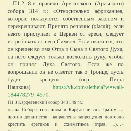
П1.2 8-е правило Арелатского (Арльского)
собора 314 г.:
«Относительно африканцев,
которые пользуются собственным законом и
перекрещивают. Принято решение (placuit): если
некто приступает к Церкви от ереси, следует
истребовать от него Символ. Если окажется, что
он крещен во имя Отца и Сына и Святого Духа,
на него следует только возложить руку, чтобы
он принял Духа Святого. Если же по
вопрошании он не ответит так о Троице, пусть
будет крещен» (пер. Петра
Пашкова)
https://vk.com/aletheia?w=wall-
184478279_4570.
П1.3 Карфагенский собор 348-349 гг.:
«…на Соборе, созванном в Карфагене свт. Гратом …
против донатистов, направлены запрещения повторно
крестить еретиков и схизматиков (прав. 1)…»