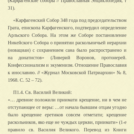
(Карфагенские соборы // Православная Энциклопедия, т
31).
«Карфагенский Собор 348 года под председательством
Грата, епископа Карфагенского, подтвердил определение
Арльского Собора. На этом же Соборе постановление
Никейского Собора о принятии раскольничьей иерархии
(новациан) с сохранением сана было распространено и
на донатистов» (Ливерий Воронов, протоиерей.
Конфессионализм и экуменизм. Отношение Православия
к инославию.
//
«Журнал Московской Патриархии» № 8,
1968. С. 52 – 72).
П1.4. Св. Василий Великий:
«… древние положили приимати крещение, ни в чем не
отступающее от веры: …от начала бывшим отцам угодно
было крещение еретиков совсем отметати; крещение
раскольников, яко еще не чуждых церкви, приимати» (1-е
правило св. Василия Великого. Перевод из Книги