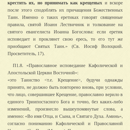
крестить их, но принимать как крещеных
и вскоре
после этого сподоблять их причащения Божественных
Таин. Именно о таких еретиках говорят священные
правила, святой Иоанн Лествичник и толкование на
святого евангелиста Иоанна Богослова: если еретик
исповедает и проклянет свою ересь, то его тут же
приобщают Святых Таин.» (Св. Иосиф Волоцкий.
Просветитель, 17).
П1.8. «Православное исповедание Кафолической и
Апостольской Церкви Восточной»:
«это Таинство <т.е. Крещение>, будучи однажды
принято, не должно быть повторено вновь, при условии,
что лицо, совершившее Крещение, православно верило в
единого Триипостасного Бога и точно, без каких-либо
изменений, произнесло вышеупомянутые слова, а
именно: «Во имя Отца, и Сына, и Святаго Духа. Аминь»,
согласно пониманию Кафолической и Православной