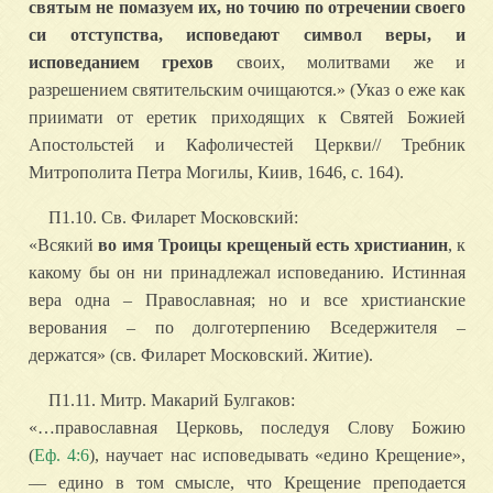
святым не помазуем их, но точию по отречении своего
си отступства, исповедают символ веры, и
исповеданием грехов
своих, молитвами же и
разрешением святительским очищаются.» (Указ о еже как
приимати от еретик приходящих к Святей Божией
Апостольстей и Кафоличестей Церкви// Требник
Митрополита Петра Могилы, Киив, 1646, с. 164).
П1.10. Св. Филарет Московский:
«Всякий
во имя Троицы крещеный есть христианин
, к
какому бы он ни принадлежал исповеданию. Истинная
вера одна – Православная; но и все христианские
верования – по долготерпению Вседержителя –
держатся» (св. Филарет Московский. Житие).
П1.11. Митр. Макарий Булгаков:
«…православная Церковь, последуя Слову Божию
(
Еф. 4:6
), научает нас исповедывать «едино Крещение»,
— едино в том смысле, что Крещение преподается