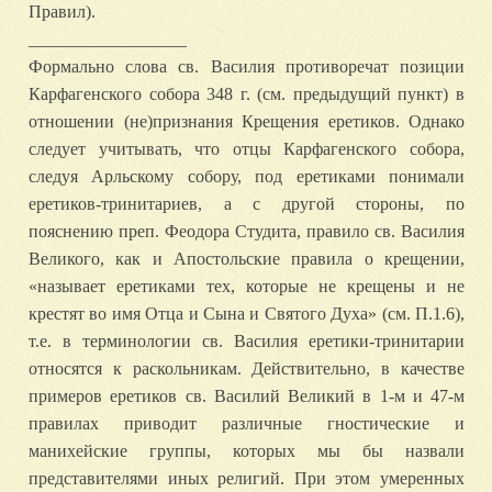
Правил).
__________________
Формально слова св. Василия противоречат позиции
Карфагенского собора 348 г. (см. предыдущий пункт) в
отношении (не)признания Крещения еретиков. Однако
следует учитывать, что отцы Карфагенского собора,
следуя Арльскому собору, под еретиками понимали
еретиков-тринитариев, а с другой стороны, по
пояснению преп. Феодора Студита, правило св. Василия
Великого, как и Апостольские правила о крещении,
«называет еретиками тех, которые не крещены и не
крестят во имя Отца и Сына и Святого Духа» (см. П.1.6),
т.е. в терминологии св. Василия еретики-тринитарии
относятся к раскольникам. Действительно, в качестве
примеров еретиков св. Василий Великий в 1-м и 47-м
правилах приводит различные гностические и
манихейские группы, которых мы бы назвали
представителями иных религий. При этом умеренных