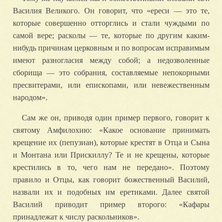
Василия Великого. Он говорит, что «ереси — это те,
которые совершенно отторглись и стали чуждыми по
самой вере; расколы — те, которые по другим каким-
нибудь причинам церковным и по вопросам исправимым
имеют разногласия между собой; а недозволенные
сборища — это собрания, составляемые непокорными
пресвитерами, или епископами, или невежественным
народом».
Сам же он, приводя один пример первого, говорит к
святому Амфилохию: «Какое основание принимать
крещение их (пепузиан), которые крестят в Отца и Сына
и Монтана или Прискиллу? Те и не крещены, которые
крестились в то, чего нам не передано». Поэтому
правило и Отцы, как говорит божественный Василий,
назвали их и подобных им еретиками. Далее святой
Василий приводит пример второго: «Кафары
принадлежат к числу раскольников».