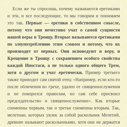
Если же ты спросишь, почему называются еретиками
и эти, и все последующие, то мы говорим и понимаем
это так.
Первые — еретики в собственном смысле,
потому что они нечестиво учат о самой сущности
нашей веры в Троицу. Вторые называются еретиками
по злоупотреблению этим словом и потому, что их
производят от первых. Они исповедуют и веру, и
Крещение в Троицу с сохранением особого свойства
каждой Ипостаси, а не только одного общего Трем,
хотя о другом и учат еретически.
Пример третьего
также приводит сам святой отец: «Например, если кто-то
после обличения во грехе, удален от священнослужения
и не покорился правилам, но сам себе присвоил
председательство и священнослужение». Как вторые
соименны первым, так и третьи соименны вторым. Так,
мелетиан, которых увлек за собой раскольник Мелетий,
древние называют раскольниками, хотя они не держатся