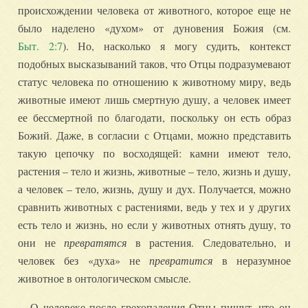
происхождении человека от животного, которое еще не
было наделено «духом» от дуновения Божия (см.
Быт. 2:7
). Но, насколько я могу судить, контекст
подобных высказываний таков, что Отцы подразумевают
статус человека по отношению к животному миру, ведь
животные имеют лишь смертную душу, а человек имеет
ее бессмертной по благодати, поскольку он есть образ
Божий. Даже, в согласии с Отцами, можно представить
такую цепочку по восходящей: камни имеют тело,
растения – тело и жизнь, животные – тело, жизнь и душу,
а человек – тело, жизнь, душу и дух. Получается, можно
сравнить животных с растениями, ведь у тех и у других
есть тело и жизнь, но если у животных отнять душу, то
они не
превратятся
в растения. Следовательно, и
человек без «духа» не
превратится
в неразумное
животное в онтологическом смысле.
О человеке после грехопадения Отцы пишут, что он