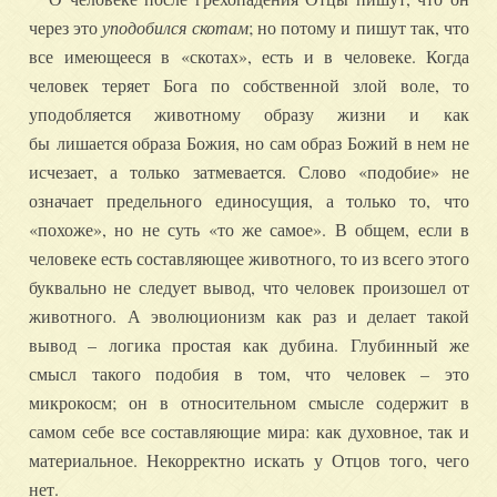
через это
уподобился скотам
; но потому и пишут так, что
все имеющееся в «скотах», есть и в человеке. Когда
человек теряет Бога по собственной злой воле, то
уподобляется животному образу жизни и
как
бы
лишается образа Божия, но сам образ Божий в нем не
исчезает, а только затмевается. Слово «подобие» не
означает предельного единосущия, а только то, что
«похоже», но не суть «то же самое». В общем, если в
человеке есть составляющее животного, то из всего этого
буквально не следует вывод, что человек произошел от
животного. А эволюционизм как раз и делает такой
вывод – логика простая как дубина. Глубинный же
смысл такого подобия в том, что человек – это
микрокосм; он в относительном смысле содержит в
самом себе все составляющие мира: как духовное, так и
материальное. Некорректно искать у Отцов того, чего
нет.