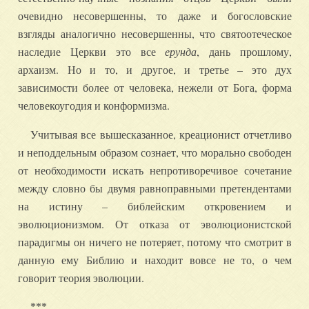
очевидно несовершенны, то даже и богословские
взгляды аналогично несовершенны, что святоотеческое
наследие Церкви это все
ерунда
, дань прошлому,
архаизм. Но и то, и другое, и третье – это дух
зависимости более от человека, нежели от Бога, форма
человекоугодия и конформизма.
Учитывая все вышесказанное, креационист отчетливо
и неподдельным образом сознает, что морально свободен
от необходимости искать непротиворечивое сочетание
между словно бы двумя равноправными претендентами
на истину – библейским откровением и
эволюционизмом. От отказа от эволюционистской
парадигмы он ничего не потеряет, потому что смотрит в
данную ему Библию и находит вовсе не то, о чем
говорит теория эволюции.
***