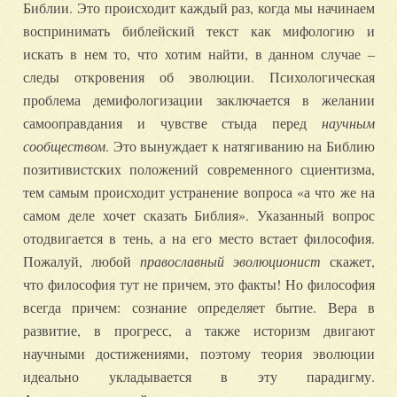
Библии. Это происходит каждый раз, когда мы начинаем
воспринимать библейский текст как мифологию и
искать в нем то, что хотим найти, в данном случае –
следы откровения об эволюции. Психологическая
проблема демифологизации заключается в желании
самооправдания и чувстве стыда перед
научным
сообществом
. Это вынуждает к натягиванию на Библию
позитивистских положений современного сциентизма,
тем самым происходит устранение вопроса «а что же на
самом деле хочет сказать Библия». Указанный вопрос
отодвигается в тень, а на его место встает философия.
Пожалуй, любой
православный эволюционист
скажет,
что философия тут не причем, это факты! Но философия
всегда причем: сознание определяет бытие. Вера в
развитие, в прогресс, а также историзм двигают
научными достижениями, поэтому теория эволюции
идеально укладывается в эту парадигму.