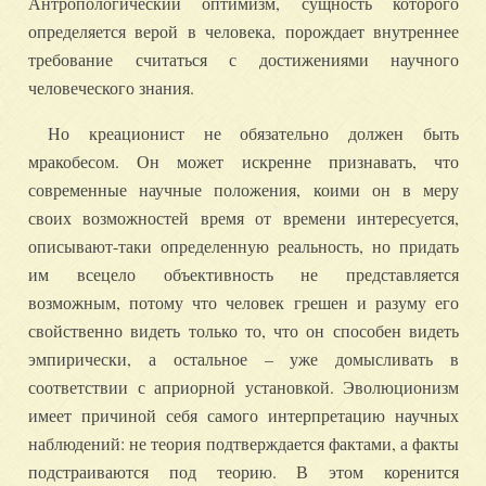
Антропологический оптимизм, сущность которого
определяется верой в человека, порождает внутреннее
требование считаться с достижениями научного
человеческого знания.
Но креационист не обязательно должен быть
мракобесом. Он может искренне признавать, что
современные научные положения, коими он в меру
своих возможностей время от времени интересуется,
описывают-таки определенную реальность, но придать
им всецело объективность не представляется
возможным, потому что человек грешен и разуму его
свойственно видеть только то, что он способен видеть
эмпирически, а остальное – уже домысливать в
соответствии с априорной установкой. Эволюционизм
имеет причиной себя самого интерпретацию научных
наблюдений: не теория подтверждается фактами, а факты
подстраиваются под теорию. В этом коренится