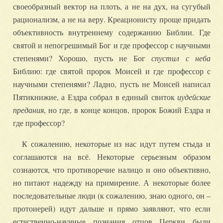
своеобразный вектор на плоть, а не на дух, на сугубый
рационализм, а не на веру. Креационисту проще придать
объективность внутреннему содержанию Библии. Где
святой и непогрешимый Бог и где профессор с научными
степенями? Хорошо, пусть не Бог
спустил с неба
Библию: где святой пророк Моисей и где профессор с
научными степенями? Ладно, пусть не Моисей написал
Пятикнижие, а Ездра собрал в единый свиток
иудейские
предания
, но где, в конце концов, пророк Божий Ездра и
где профессор?
К сожалению, некоторые из нас идут путем стыда и
соглашаются на всё. Некоторые серьезным образом
сознаются, что противоречие налицо и оно объективно,
но питают надежду на примирение. А некоторые более
последовательные люди (к сожалению, знаю одного, он –
протоиерей) идут дальше и прямо заявляют, что если
естественно-научные познания отцов Церкви были