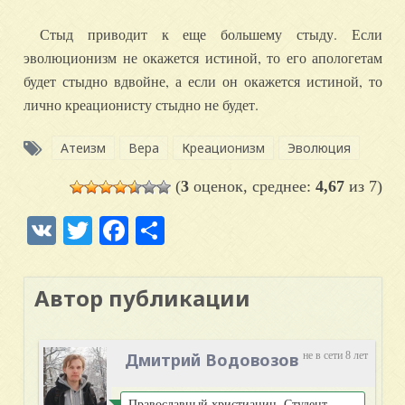
Стыд приводит к еще большему стыду. Если
эволюционизм не окажется истиной, то его апологетам
будет стыдно вдвойне, а если он окажется истиной, то
лично креационисту стыдно не будет.
Атеизм
Вера
Креационизм
Эволюция
(
3
оценок, среднее:
4,67
из 7)
VK
Twitter
Facebook
Отправить
Автор публикации
Дмитрий Водовозов
не в сети 8 лет
Православный христианин. Студент