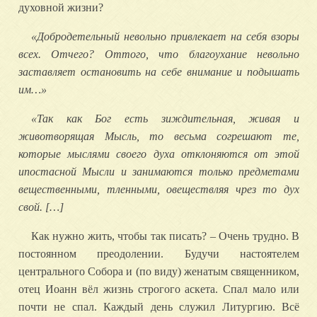
духовной жизни?
«
Добродетельный
невольно
привлекает
на
себя
взоры
всех
.
Отчего
?
Оттого
,
что
благоухание
невольно
заставляет
остановить
на
себе
внимание
и
подышать
им
…»
«
Так
как
Бог
есть
зиждительная
,
живая
и
животворящая
Мысль
,
то
весьма
согрешают
те
,
которые
мыслями
своего
духа
отклоняются
от
этой
ипостасной
Мысли
и
занимаются
только
предметами
вещественными
,
тленными
,
овеществляя
чрез
то
дух
свой
. […]
Как нужно жить, чтобы так писать? – Очень трудно. В
постоянном преодолении. Будучи настоятелем
центрального Собора и (по виду) женатым священником,
отец Иоанн вёл жизнь строгого аскета. Спал мало или
почти не спал. Каждый день служил Литургию. Всё