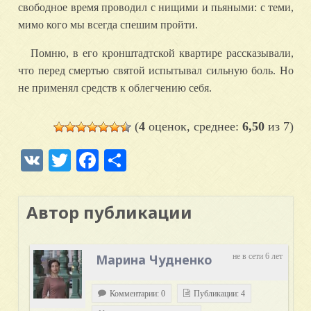
свободное время проводил с нищими и пьяными: с теми,
мимо кого мы всегда спешим пройти.
Помню, в его кронштадтской квартире рассказывали,
что перед смертью святой испытывал сильную боль. Но
не применял средств к облегчению себя.
(
4
оценок, среднее:
6,50
из 7)
VK
Twitter
Facebook
Отправить
Автор публикации
Марина Чудненко
не в сети 6 лет
Комментарии: 0
Публикации: 4