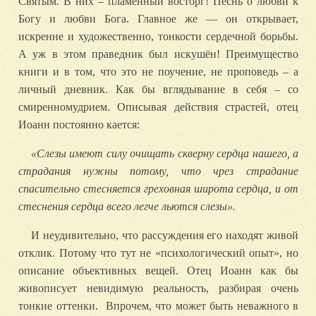
Святым. В них – пламенный восторг! Песнь о любви к
Богу и любви Бога. Главное же — он открывает,
искренне и художественно, тонкости сердечной борьбы.
А уж в этом праведник был искушён! Преимущество
книги и в том, что это не поучение, не проповедь – а
личный дневник. Как бы вглядывание в себя – со
смиренномудрием. Описывая действия страстей, отец
Иоанн постоянно кается:
«
Слезы
имеют
силу
очищать
скверну
сердца
нашего
,
а
страдания
нужны
потому
,
что
чрез
страдание
спасительно
стесняется
греховная
широта
сердца
,
и
от
стеснения
сердца
всего
легче
льются
слезы
».
И неудивительно, что рассуждения его находят живой
отклик. Потому что тут не «психологический опыт», но
описание объективных вещей. Отец Иоанн как бы
живописует невидимую реальность, разбирая очень
тонкие оттенки. Впрочем, что может быть неважного в