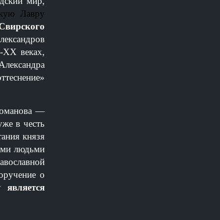
дский мир,
кую Лавру
Свирского
Александров
-ХХ веках,
Александра
оттеснение»
Романова —
уже в честь
тания князя
ими людьми
равославной
оручение о
 является