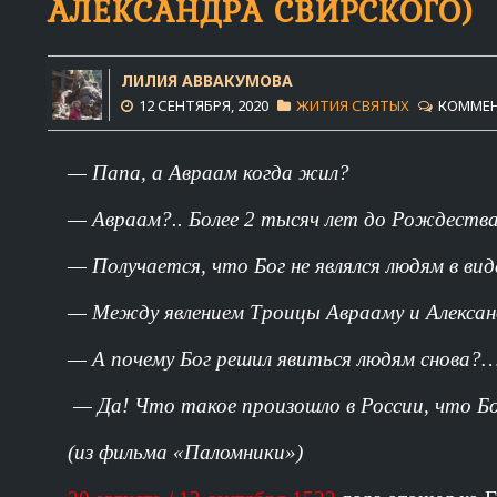
АЛЕКСАНДРА СВИРСКОГО)
ЛИЛИЯ АВВАКУМОВА
12 СЕНТЯБРЯ, 2020
ЖИТИЯ СВЯТЫХ
КОММЕН
— Папа, а Авраам когда жил?
— Авраам?.. Более 2 тысяч лет до Рождест
— Получается, что Бог не являлся людям в ви
— Между явлением Троицы Аврааму и Алексан
— А почему Бог решил явиться людям снова?
— Да! Что такое произошло в России, что Бог
(из фильма «Паломники»)