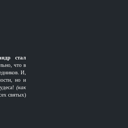
андр стал
льно, что в
дников. И,
ости, но и
чудеса!
(как
сех святых)