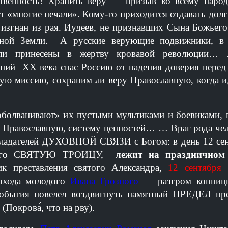
ственность! Хранить веру — призыв ко всему народ
т «многие печали». Кому-то приходится отдавать долг
згнан из рая. Иудеев, не признавших Сына Божьего,
анной Земли. А русские верующие подвижники, в
ыли принесены в жертву кровавой революции…
й ХХ века спас Россию от падения доверия перед
ую миссию, сохраним ли веру Православную, когда и
оболванивают» их пустыми мультиками и боевиками, 
Е Православную, систему ценностей…
… Враг рода чел
бладателей ДУХОВНОЙ СВЯЗИ с Богом: в день 12 сен
девшего СВЯТУЮ ТРОИЦУ,
лежит на праздничном
к преставления святого Александра,
12 сентября 
похода молодого
Ивана Грозного
— разгром конницы
события повелел воздвигнуть памятный ПРЕДЕЛ пр
крова́, что на рву).