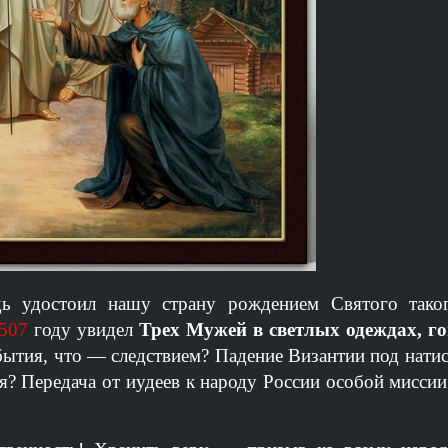
дь удостоил нашу страну рождением Святого тако
507
году увидел
Трех Мужей в светлых одеждах, г
бытия, что — следствием? Падение Византии под нати
я? Передача от иудеев к народу России особой мисси