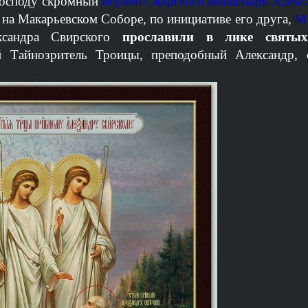
Господу скромный
игумен Свирского монастыря Алекс
 на Макарьевском Соборе, по инициативе его друга,
М
ксандра Свирского
прославили в лике святых
Тайнозритель Троицы, преподобный Александр, 