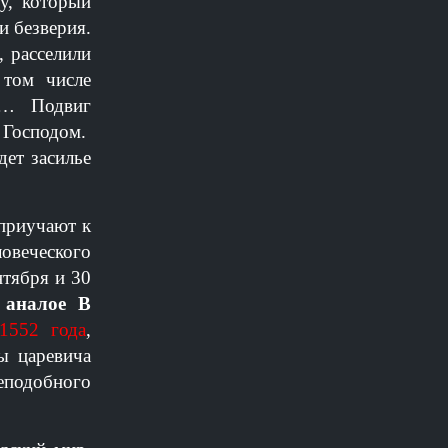
у, который
и безверия.
 расселили
 том числе
… Подвиг
 Господом.
дет засилье
приучают к
овеческого
тября и 30
 аналое В
1552 года
,
 царевича
еподобного