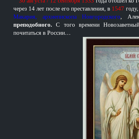
30 августа / 12 сентября 1533
года отошел ко 
через 14 лет после его преставления, в
1547
году,
Макария, архиепископа Новгородского
, Але
преподобного.
С того времени Новозаветный 
почитаться в России…