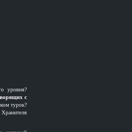
го уровня?
оворящих с
ском турок?
и Хранителя