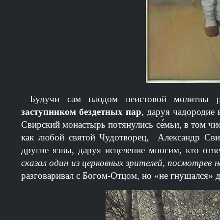
Будучи сам плодом неистовой молитвы 
заступником бездетных пар
, даруя чадородие 
Свирский монастырь потянулись се́мьи, в том
как любой святой Чудотворец, Александр Свир
другие язвы, даруя исцеление многим, кто отв
сказал один из церковных зрителей, посмотрев
разговаривал с Богом-Отцом, но «не гнушался» д