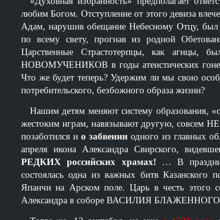
«Духовная избранность» предполагает ответ
любим Богом. Отступление от этого девиза влече
Адам, нарушив обещание Небесному Отцу, был и
по всему свету, прогнав из родной Обетов
Царственные Страстотерпцы, как агнцы, б
НОВОМУЧЕНИКОВ в годы атеистических гонени
Что же будет теперь? Удержим ли мы свою особ
потребительского, безбожного образа жизни?
Нашим детям меняют систему образования, «
жестоким играм, навязывают другую, совсем Н
позаботился и
о забвении
одного из главных о
апреля икона Александра Свирского, ви
РЕДКИХ российских храмах!
… В праздни
состоялась одна из важных битв Казанского 
Япанчи на Арском поле. Царь в честь этого 
Александра в соборе ВАСИЛИЯ БЛАЖЕННОГО (По