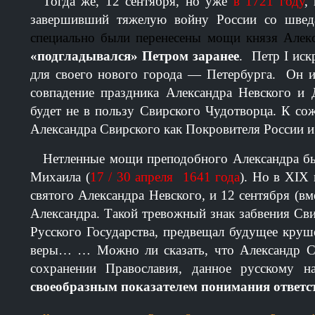
Тогда же, 12 сентября, но уже
в 1721 году
,
завершивший тяжелую войну России со шве
специально были перенесены мощи князя Алек
«подгладывался» Петром заранее
. Петр I иск
для своего нового города — Петербурга. Он и 
совпадение праздника Александра Невского и
будет не в пользу Свирского Чудотворца. К сож
Александра Свирского как Покровителя России и
Нетленные мощи преподобного Александра бы
Михаила (
17 / 30 апреля 1641 года
). Но в XIX 
святого Александра Невского, и 12 сентября (в
Александра. Такой тревожный знак забвения Св
Русского Государства, предвещал будущее круш
веры…
… Можно ли сказать, что Александр С
сохранении Православия, данное русскому 
своеобразным показателем понимания ответс