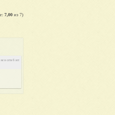
е:
7,00
из 7)
не в сети 6 лет