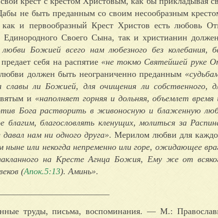
свой крест с крестом Христовым, как бы прикладывая св
 Дабы не быть преданным со своим несообразным кресто
, как и первообразный Крест Христов есть любовь О
с Единородного Своего Сына, так и христианин долже
любви Божией всего нам любезного без колебания, б
 предает себя на распятие
«не токмо Святейшей руке О
й любви должен быть неограниченно преданным
«судьб
славы ли Божией, для очищения ли собственного, дл
Святым и
«наполняет горняя и дольняя, объемлет время 
тив Бога растворить в живоносную и блаженную люб
е благим, благословлять кленущих, молиться за Распи
е давал нам ни одного друга»
. Мерилом любви для каждо
м ныне или некогда непременно или горе, ожидающее вра
 закланного на Кресте Агнца Божия, Ему же от всяко
веков (
Апок.5:13
). Аминь»
.
_________________________
нные труды, письма, воспоминания. — М.: Православ