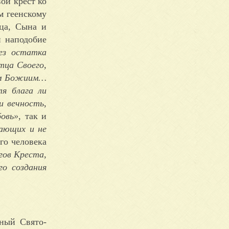
ой крест ко
м геенскому
тца, Сына и
н наподобие
ез остатка
тца Своего,
ам Божиим…
я блага ли
и вечность,
овь»
, так и
нающих и не
го человека
гов Креста,
го создания
ный Свято-