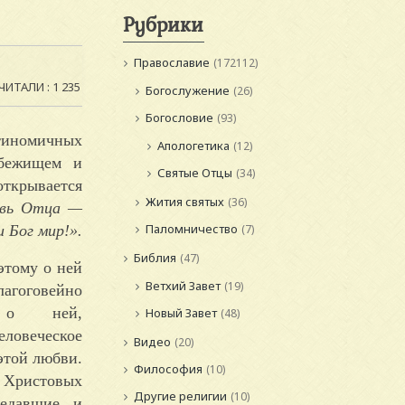
Рубрики
Православие
(172112)
ЧИТАЛИ : 1 235
Богослужение
(26)
Богословие
(93)
нтиномичных
Апологетика
(12)
убежищем и
Святые Отцы
(34)
открывается
Жития святых
(36)
вь Отца —
Паломничество
 Бог мир!».
(7)
Библия
(47)
этому о ней
Ветхий Завет
(19)
гоговейно
 о ней,
Новый Завет
(48)
еловеческое
Видео
(20)
этой любви.
Философия
(10)
 Христовых
Другие религии
(10)
редавшие и