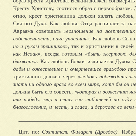
образ Креста Христова. Всякий должен соизмерять 
Кресту Христову, соотнося образ с первообразом.
огню, крест христианина должен являть любовь
Святого Духа. Как любовь Отца распинает за на
Авраама совершать
«возношение на жертвенник 
собственности, паче упования»
. Как любовь Сына
но и рукам грешников»
, так и христианин в свое
как Исаак»
, всегда готовым
«быть жертвою для 
ближних»
. Как любовь Божия изливается Духом 
дабы и ожестевшее и омертвевшее враждою про
христианин должен через
«любовь побеждать зло
знать ни одного врага во всем мире, хотя бы он н
должна быть его совесть,
«которая и возвестит на
или победу, мир и славу его любителей по суду
благословение, и честь, и слава, и держава во веки 
___________________________________________
Цит. по:
Святитель Филарет (Дроздов).
Избра