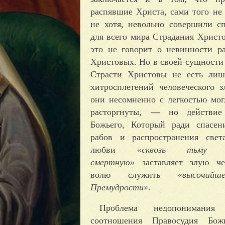
распявшие Христа, сами того не 
не хотя, невольно совершили с
для всего мира Страдания Христ
это не говорит о невинности р
Христовых. Но в своей сущности
Страсти Христовы не есть лишь
хитросплетений человеческого 
они несомненно с легкостью мо
расторгнуты,
—
но действие
Божьего, Который ради спасен
рабов и распространения све
любви
«сквозь тьму
смертную»
заставляет злую че
волю служить
«высочай
Премудрости»
.
Проблема недопонимания 
соотношения Правосудия Бо