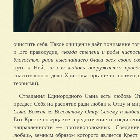
очистить себя. Такое очищение даёт понимание тог
и Его правосудие,
«когда степени и роды ниспос
благостью ради высочайшего блага всех своих со
путь к Ней,
«и сия любовь вооружается правд
спасительного дела Христова органично совмеща
теориями).
Страдания Единородного Сына есть любовь О
предает Себя на распятие ради любви к Отцу и мир
Сына Божия ко Всесвятому Отцу Своему и любви 
Его Кресте созерцается средоточение и соединен
направленности — противоположных. Соединив
любви»
, земным образом которого является Крест