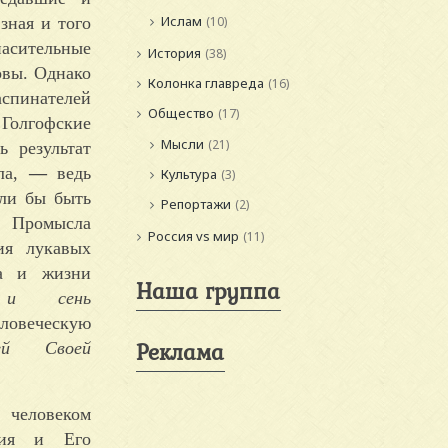
Ислам
зная и того
(10)
пасительные
История
(38)
овы. Однако
Колонка главреда
(16)
аспинателей
Общество
(17)
 Голгофские
Мысли
(21)
 результат
зла,
—
ведь
Культура
(3)
гли бы быть
Репортажи
(2)
 Промысла
Россия vs мир
(11)
ия лукавых
та и жизни
Наша группа
 и сень
ловеческую
Реклама
шей Своей
человеком
жия и Его