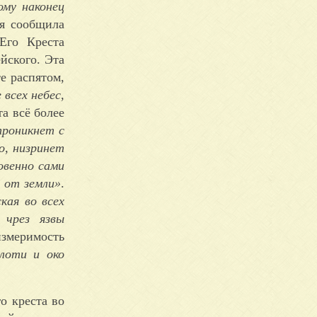
ому наконец
я сообщила
Его Креста
йского. Эта
е распятом,
всех небес,
а всё более
проникнет с
о, низринет
овенно сами
у от земли»
.
ская во всех
 чрез язвы
измеримость
лоти и око
о креста во