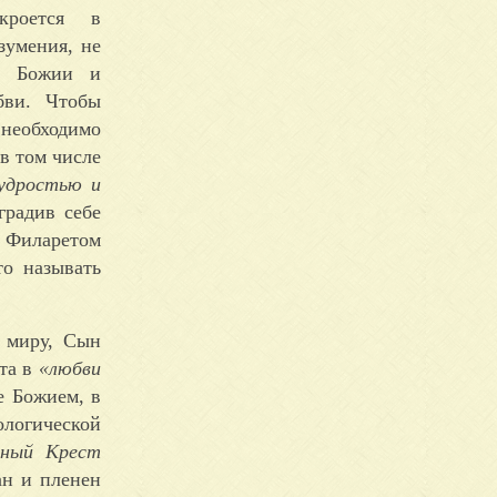
кроется в
зумения, не
ы Божии и
бви. Чтобы
необходимо
в том числе
мудростью и
градив себе
. Филаретом
то называть
 миру, Сын
ста в
«любви
е Божием, в
ологической
сный Крест
ан и пленен