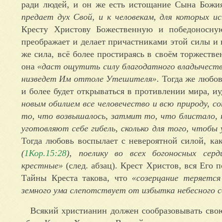
ради людей, и он же есть истощание Сына Бож
предает дух Свой, и к человекам, для которых 
Кресту Христову Божественную и победоносную
преображает и делает причастниками этой силы и
же сила, всё более простираясь в своём торжестве
она
«даст ощутить силу благодатного владычества
низведет Им оттоле Утешителя»
. Тогда же любо
и более будет открываться в противлении мира, иу
новым обилием все человечество и всю природу, с
то, что возвышалось, затмит то, что блистало,
уготовляют себе гибель, сколько для того, чтобы
Тогда любовь воспылает с невероятной силой, ка
(
1Кор.15:28
), поелику во всех богоносных сер
крестные»
(след. абзац). Крест Христов, вся Его
Тайны Креста такова, что
«созерцание теряетс
земного ума слепотствует от избытка небесного 
Всякий христианин должен сообразовывать свою