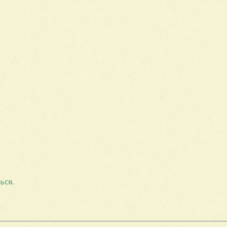
ься
.