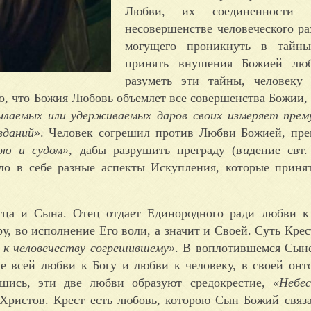
Любви, их соединенности 
несовершенстве человеческого ра
могущего проникнуть в тайн
принять внушения Божией лю
разуметь эти тайны, человеку 
о, что Божия Любовь объемлет все совершенства Божии, 
ылаемых или удерживаемых даров своих измеряет пре
зданий»
. Человек согрешил против Любви Божией, пре
ою и судом»
, дабы разрушить преграду (в
и
дение свт
ло в себе разные аспекты Искупления, которые приня
тца и Сына. Отец отдает Единородного ради любви к
у, во исполнение Его воли, а значит и Своей. Суть Кре
к человечеству согрешившему»
. В воплотившемся Сын
ие всей любви к Богу и любви к человеку, в своей онт
шись, эти две любви образуют средокрестие,
«Небе
 Христов. Крест есть любовь, которою Сын Божий связ