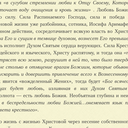
ия
«в сугубом стремлении любви к Отцу Своему, Котор
источает воду очищения и кровь жизни»
. Любовь Божи
 силу. Сила Распинаемого Господа, сила и победа 
 новой жизни уже разбойника, сотника, Иосифа Аримафе
нном действии, сосредотачивает всякую власть во Христ
 Его и сущим в темнице духовом, вознесет Его превыше 
вь исполнит Духом Святым сердца верующих. Сила Крест
дейского и языческого, Христу распятому, и тогда она
«
отрясет всю землю, разрушит в ней то, что было тверд
 не столько в отмщение врагам Божиим, которые обыкн
 ускорить и довершить привлечение всего к Вознесенном
к явится «вожделенный Жених», тогда будет
«Бог всяче
дцах будет любовь, излиянная в них Духом Святым
 полнота — есть любовь Божия. Необъятная глубина и не
я в беспредельности любви Божией…онемевает язык п
света крестного»
.
 жизнь с жизнью Христовой через несение собственног