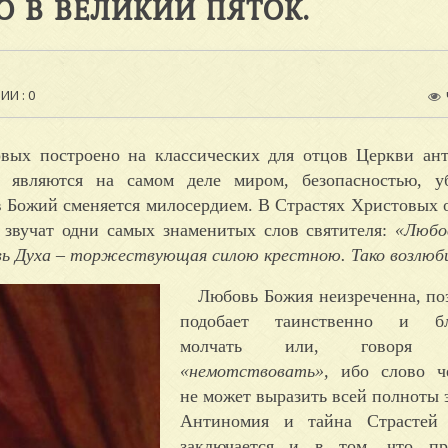
О В ВЕЛИКИЙ ПЯТОК.
И : 0
овых построено на классических для отцов Церкви а
я являются на самом деле миром, безопасностью, 
в Божий сменяется милосердием. В Страстях Христовых 
звучат одни самых знаменитых слов святителя:
«Любо
ь Духа – торжествующая силою крестною. Тако возлюби
Любовь Божия неизреченна, по
подобает таинственно и бла
молчать или, говоря
«немотствовать»,
ибо слово ч
не может выразить всей полноты 
Антиномия и тайна Страстей
заключается и в том, что п