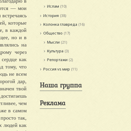
благодарю в
Ислам
(10)
ются — мои
 встречаясь
История
(38)
ей, которые
Колонка главреда
(16)
е, в каждой
Общество
(17)
щее, но и в
Мысли
(21)
являлись на
Культура
(3)
рому через
 сердце как
Репортажи
(2)
д тому, что
Россия vs мир
(11)
юдь не всем
орогой дар,
Наша группа
значен твой
 достигаешь
Реклама
тливее, чем
аже в самом
 просто так,
их людей как