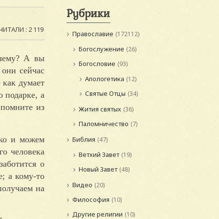
Рубрики
ЧИТАЛИ : 2 119
Православие
(172112)
Богослужение
(26)
очему? А вы
Богословие
(93)
 они сейчас
Апологетика
(12)
 как думает
Святые Отцы
(34)
 подарке, а
 помните из
Жития святых
(36)
Паломничество
(7)
ько и можем
Библия
(47)
го человека
Ветхий Завет
(19)
заботится о
Новый Завет
(48)
; а кому-то
Видео
(20)
получаем на
Философия
(10)
Другие религии
(10)