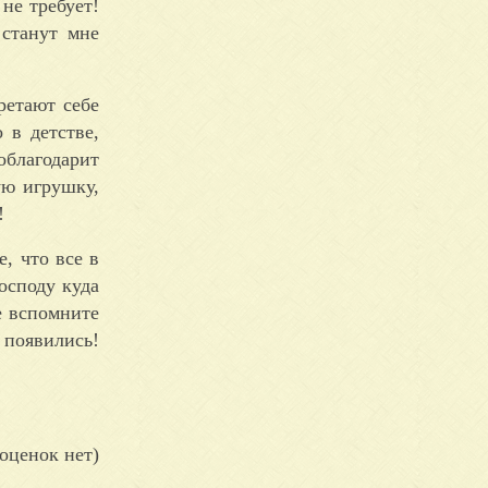
не требует!
 станут мне
ретают себе
 в детстве,
облагодарит
ую игрушку,
!
е, что все в
осподу куда
е вспомните
 появились!
оценок нет)