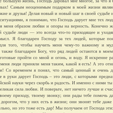
 большую жизнь, Господь даровал мне многое, за что я 
твах! Самым неоценимым подарком в моей жизни явля
зкие и друзья! Делая новый и новый шаг в своей судьбе и
ситуациями, я понимаю, что Господь дарует мне тех люд
я меня образом любви и опоры на верность. Конечно ж
й судьбе люди — это всегда что-то приходящее и уходя
мысл. Я благодарен Господу за тех людей, которые по
для того, чтобы научить меня чему-то важному и муд
 также благодарен Богу, что ряд людей остаются в моем
 готовые пройти со мной и огонь, и воду. Я искренне ра
 меня люди приняли меня таким, какой я есть! А это отн
и! Со временем я понял, что самый ценный и очень д
е в руки дарует Господь – это люди, с которыми предна
ской науки через скорбь и радость. И именно с ними ты
великая сила любви. И поверьте, нет ничего лучше и счас
твоему приходу, твоему звонку; они рады тебе помочь д
 дорогом, что у них есть в жизни; они звонят тебе даже
ельно, но это тоже есть дар! Мы получаем от Господа эт