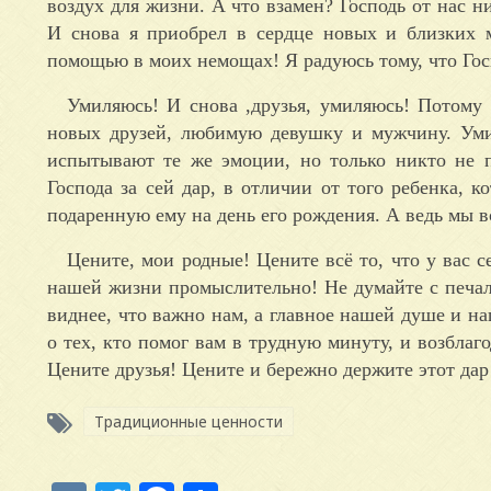
воздух для жизни. А что взамен? Господь от нас н
И снова я приобрел в сердце новых и близких 
помощью в моих немощах! Я радуюсь тому, что Госп
Умиляюсь! И снова ,друзья, умиляюсь! Потому 
новых друзей, любимую девушку и мужчину. Умил
испытывают те же эмоции, но только никто не п
Господа за сей дар, в отличии от того ребенка, 
подаренную ему на день его рождения. А ведь мы в
Цените, мои родные! Цените всё то, что у вас с
нашей жизни промыслительно! Не думайте с печалью
виднее, что важно нам, а главное нашей душе и на
о тех, кто помог вам в трудную минуту, и возблаг
Цените друзья! Цените и бережно держите этот дар
Традиционные ценности