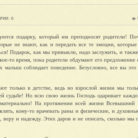
ИИ : 0
дуются подарку, который им преподносят родители! П
торые не знают, как и передать все те эмоции, которые
ься! Подарок, как мы привыкли, надо заслужить, и также
ое-то время, пока родители обдумают его предложение о
их малыш соблюдает поведение. Безусловно, все вы это
ают только в детстве, ведь во взрослой жизни мы тол
ей судьбе! Но всю свою жизнь Господь одаривает каждо
 материально! На протяжении всей жизни Всевышний 
влять, кому-то врачевать раны и физические, и духовные
, веру и надежду. Этих даров и не описать, сколько мы 