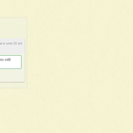
не в сети 10 лет
по сей