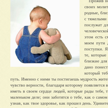
Прожив не
своих моли
родные, бли
с тяжелыми 
послужат дл
человеческо
этом есть с
моем пути 
поступки. Я
те, которые
близкие для
дано понест
который теб
путь. Именно с ними ты постигаешь мудрость житей
чувство верности, благодаря которому появляется 
иметь в своем сердце людей, которые рады тебе, 
маленьком деле; они заботятся о тебе, как о самом
узнав, как твое здоровье, как прошел день. Удивит