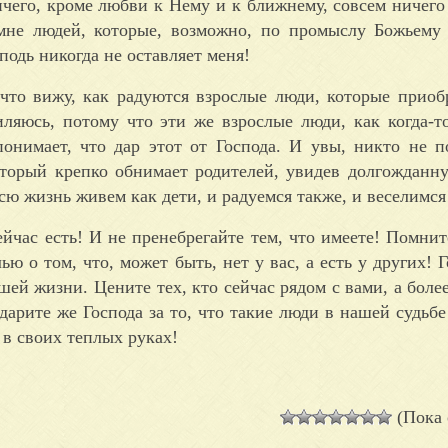
ичего, кроме любви к Нему и к ближнему, совсем ничего 
мне людей, которые, возможно, по промыслу Божьему
одь никогда не оставляет меня!
что вижу, как радуются взрослые люди, которые приоб
яюсь, потому что эти же взрослые люди, как когда-то
онимает, что дар этот от Господа. И увы, никто не п
который крепко обнимает родителей, увидев долгожданн
сю жизнь живем как дети, и радуемся также, и веселимся
ейчас есть! И не пренебрегайте тем, что имеете! Помнит
 о том, что, может быть, нет у вас, а есть у других! Г
шей жизни. Цените тех, кто сейчас рядом с вами, а боле
одарите же Господа за то, что такие люди в нашей судьбе
 в своих теплых руках!
(Пока 