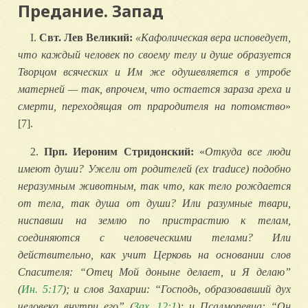
Предание. Запад
I.
Свт. Лев Великий:
«Кафолическая вера исповедует,
что каждый человек по своему телу и душе образуется
Творцом всяческих и Им же одушевляется в утробе
матерней — так, впрочем, что остается зараза греха и
смерти, переходящая от прародителя на потомство
»
[7].
2.
Прп. Иероним Стридонский:
«
Откуда все люди
имеют души? Ужели от родителей (ex traduce) подобно
неразумным животным, так что, как тело рождается
от тела, так душа от души? Или разумные твари,
ниспавши на землю по пристрастию к телам,
соединяются с человеческими телами? Или
действительно, как учит Церковь на основании слов
Спасителя: “Отец Мой доныне делает, и Я делаю”
(
Ин. 5:17
); и слов Захарии: “Господь, образовавший дух
человека внутри его” (
Зах. 12:1
); и Псалмопевца: “Он