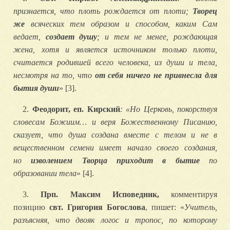
признается, что плоть рождается от плоти;
Творец
же
всяческих
тем образом и способом, каким Сам
ведает,
создает душу
; и тем не менее, рождающая
жена, хотя и является источником только плоти,
считается родившей всего человека, из души и тела,
несмотря на то, что
от себя ничего не привнесла для
бытия души
» [3].
2.
Феодорит, еп. Кирский
: «Но Церковь, покорствуя
словесам Божиим… и веря Божественному Писанию,
сказует, что душа создана вместе с телом и не в
вещественном семени имеет начало своего создания,
но
изволением Творца приходит в бытие
по
образовании тела
» [4].
3.
Прп. Максим Исповедник,
комментируя
позицию
свт. Григория Богослова
, пишет: «
Учитель,
разъясняя, что двояк логос и тропос, по которому