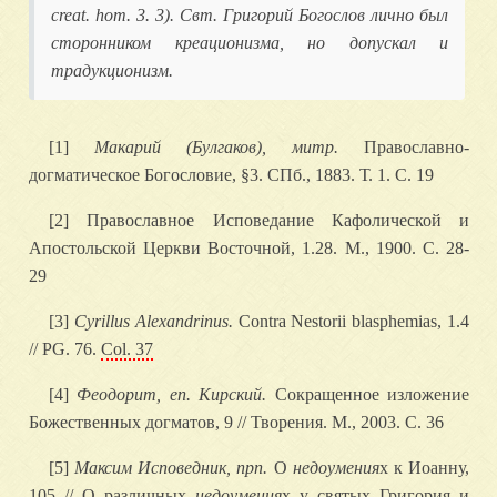
creat. hom. 3. 3). Свт. Григорий Богослов лично был
сторонником креационизма, но допускал и
традукционизм.
[1]
Макарий (Булгаков), митр.
Православно-
догматическое Богословие, §3. СПб., 1883. Т. 1. С. 19
[2] Православное Исповедание Кафолической и
Апостольской Церкви Восточной, 1.28. М., 1900. С. 28-
29
[3]
Cyrillus Alexandrinus.
Contra Nestorii blasphemias, 1.4
// PG. 76.
Col. 37
[4]
Феодорит, еп. Кирский.
Сокращенное изложение
Божественных догматов, 9 // Творения. М., 2003. С. 36
[5]
Максим Исповедник, прп.
О
недоумения
х к Иоанну,
105 // О различных
недоумения
х у святых Григория и