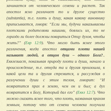
зачинается от человеческого семени и растет. Так
апостол ясно различает то и другое существо
(substantia), т.е. плоть и душу, какая какому виновнику
приписывается, говоря: “Если мы, будучи наказываемы
плотскими родителями нашими, боялись их, то не
гораздо ли более должны покориться Отцу духов, чтобы
жить?” (
Евр 12:9
). Что могло быть яснее этого
различения, когда апостол
отцами плоти нашей
называет людей, а отцом душ – одного Бога?
..
Екклезиаст, показывая природу плоти и души, начало и
происхождение, т.е. откуда та и другая произошла, к
какой цели та и другая стремится, и рассуждая о
разлучении души с этим телом, говорит: “И
возвратится прах в землю, чем он и был; а дух
возвратится к Богу, Который дал его” (
Еккл 12:7
). Что
можно сказать яснее того, что плоть, названная прахом
земным, потому что от семени человека получила
начало, как взятая из земли, опять возвратится в землю;