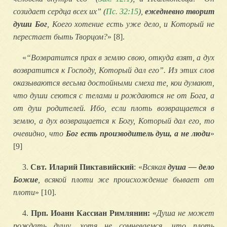
созидает сердца всех их” (
Пс. 32:15
),
ежедневно творит
души Бог
, Коего хотение есть уже дело, и Который не
перестает быть Творцом?
» [8].
«
“Возвратится прах в землю свою, откуда взят, а дух
возвратится к Господу, Который дал его”. Из этих слов
оказываются весьма достойными смеха те, кои думают,
что души сеются с телами и рождаются не от Бога, а
от душ родителей. Ибо, если плоть возвращается в
землю, а дух возвращается к Богу, Который дал его, то
очевидно, что
Бог есть производитель душ, а не люди
»
[9]
3.
Свт. Иларий Пиктавийский
: «
Всякая
душа — дело
Божие
, всякой плоти же происхождение бывает от
плоти
» [10].
4.
Прп. Иоанн Кассиан Римлянин:
«
Душа не может
рождать душу, хотя не сомневаемся, что плоть