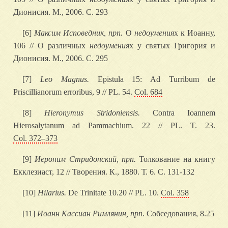
Дионисия. М., 2006. С. 293
[6]
Максим Исповедник, прп.
О
недоумения
х к Иоанну,
106 // О различных
недоумения
х у святых Григория и
Дионисия. М., 2006. С. 295
[7]
Leo Magnus.
Epistula 15: Ad Turribum de
Priscillianorum erroribus, 9 // PL. 54.
Col. 684
[8]
Hieronymus Stridoniensis.
Contra Ioannem
Hierosalytanum ad Pammachium. 22 // PL. T. 23.
Col. 372–373
[9]
Иероним Стридонский, прп.
Толкование на книгу
Екклезиаст, 12 // Творения. К., 1880. Т. 6. С. 131-132
[10]
Hilarius.
De Trinitate 10.20 // PL. 10.
Col. 358
[11]
Иоанн Кассиан Римлянин, прп
. Собседования, 8.25