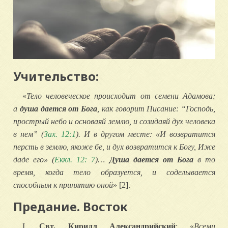
Учительство:
«
Тело человеческое происходит от семени Адамова;
а
душа дается от Бога
, как говорит Писание: “Господь,
прострый небо и основаяй землю, и созидаяй дух человека
в нем” (
Зах. 12:1
). И в другом месте: «И возвратится
персть в землю, якоже бе, и дух возвратится к Богу, Иже
даде его» (
Еккл. 12: 7
)…
Душа дается от Бога
в то
время, когда тело образуется, и соделывается
способным к принятию оной
» [2].
Предание. Восток
I.
Свт. Кирилл Александрийский
: «
Всеми