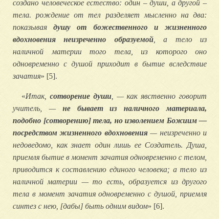
создано человеческое естество: один – души, а другой –
тела. рождение от тел разделяет мысленно на два:
показывая
душу от божественного и жизненного
вдохновения неизреченно образуемой
, а тело из
наличной материи того тела, из которого оно
одновременно с душой приходит в бытие вследствие
зачатия
» [5].
«
Итак,
сотворение души
, — как явственно говорит
учитель, —
не бывает из наличного материала,
подобно [сотворению] тела, но изволением Божиим —
посредством жизненного вдохновения
— неизреченно и
недоведомо, как знает один лишь ее Создатель. Душа,
приемля бытие в момент зачатия одновременно с телом,
приводится к составлению единого человека; а тело из
наличной материи — то есть, образуется из другого
тела в момент зачатия одновременно с душой, приемля
синтез с нею, [дабы] быть одним видом
» [6].