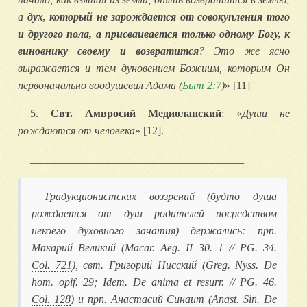
а
дух, который не зарождается от совокупления того
и другого пола, а присваивается только одному Богу, к
виновнику своему и возвратится
? Это же ясно
выражается и тем дуновением Божиим, которым Он
первоначально воодушевил Адама (
Быт 2:7
)
» [11]
5.
Свт. Амвросий Медиоланский
: «
Души не
рождаются от человека
» [12].
_______________________________________
Традукционистских воззрений (будто душа
рождается от душ родителей посредством
некоего духовного зачатия) держались: прп.
Макарий Великий (
Macar. Aeg.
II 30. 1 // PG. 34.
Col. 721
), свт. Григорий Нисский (
Greg. Nyss.
De
hom. opif. 29;
Idem.
De anima et resurr. // PG. 46.
Col. 128
) и прп. Анастасий Синаит (
Anast. Sin.
De