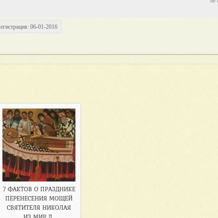
не 
егистрация: 06-01-2016
7 ФАКТОВ О ПРАЗДНИКЕ
ПЕРЕНЕСЕНИЯ МОЩЕЙ
СВЯТИТЕЛЯ НИКОЛАЯ
ИЗ МИР Л...