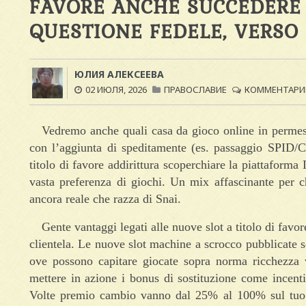
FAVORE ANCHE SUCCEDERE 
QUESTIONE FEDELE, VERS
ЮЛИЯ АЛЕКСЕЕВА
02 ИЮЛЯ, 2026
ПРАВОСЛАВИЕ
КОММЕНТАРИИ
Vedremo anche quali casa da gioco online in perm
con l’aggiunta di speditamente (es. passaggio SPID/CI
titolo di favore addirittura scoperchiare la piattaform
vasta preferenza di giochi. Un mix affascinante per ch
ancora reale che razza di Snai.
Gente vantaggi legati alle nuove slot a titolo di favo
clientela. Le nuove slot machine a scrocco pubblicate s
ove possono capitare giocate sopra norma ricchezza ve
mettere in azione i bonus di sostituzione come incentiv
Volte premio cambio vanno dal 25% al 100% sul tuo 