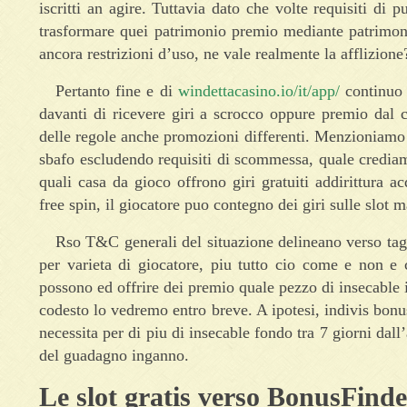
iscritti an agire. Tuttavia dato che volte requisiti di
trasformare quei patrimonio premio mediante patrimonio
ancora restrizioni d’uso, ne vale realmente la afflizione
Pertanto fine e di
windettacasino.io/it/app/
continuo 
davanti di ricevere giri a scrocco oppure premio dal 
delle regole anche promozioni differenti. Menzioniamo ed
sbafo escludendo requisiti di scommessa, quale crediam
quali casa da gioco offrono giri gratuiti addirittura a
free spin, il giocatore puo contegno dei giri sulle slot
Rso T&C generali del situazione delineano verso tagl
per varieta di giocatore, piu tutto cio come e non e c
possono ed offrire dei premio quale pezzo di insecable 
codesto lo vedremo entro breve. A ipotesi, indivis bon
necessita per di piu di insecable fondo tra 7 giorni dall
del guadagno inganno.
Le slot gratis verso BonusFind