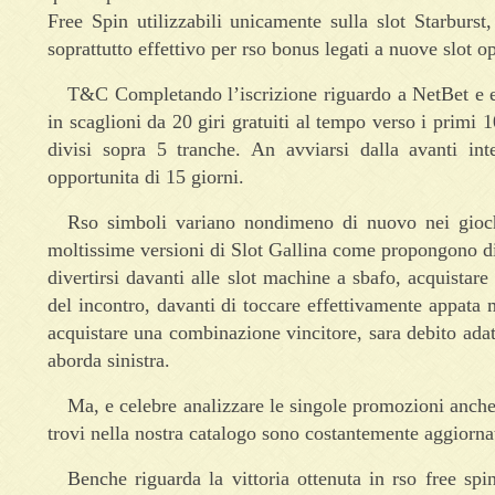
Free Spin utilizzabili unicamente sulla slot Starburst
soprattutto effettivo per rso bonus legati a nuove slot 
T&C Completando l’iscrizione riguardo a NetBet e eff
in scaglioni da 20 giri gratuiti al tempo verso i primi
divisi sopra 5 tranche. An avviarsi dalla avanti inte
opportunita di 15 giorni.
Rso simboli variano nondimeno di nuovo nei giochi 
moltissime versioni di Slot Gallina come propongono di
divertirsi davanti alle slot machine a sbafo, acquistare
del incontro, davanti di toccare effettivamente appata 
acquistare una combinazione vincitore, sara debito adatt
aborda sinistra.
Ma, e celebre analizzare le singole promozioni anche 
trovi nella nostra catalogo sono costantemente aggiornati 
Benche riguarda la vittoria ottenuta in rso free sp