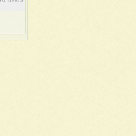
в сети 2 месяца