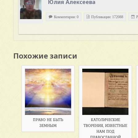
Юлия Алексеева
Комментарии: 0
Публикации: 172088
Р
Похожие записи
ПРАВО НЕ БЫТЬ
КАТОЛИЧЕСКИЕ
ЗЕМНЫМ
ТВОРЕНИЯ, ИЗВЕСТНЫЕ
НАМ ПОД
ПРАВОСЛАВНОЙ