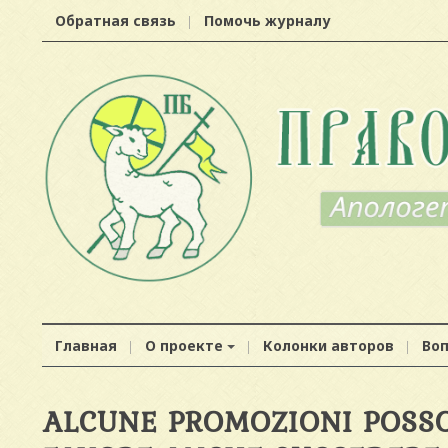
Обратная связь
Помочь журналу
Главная
О проекте
Колонки авторов
Во
ALCUNE PROMOZIONI POSSO