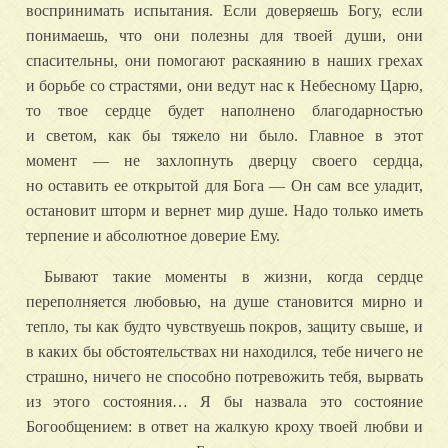
воспринимать испытания. Если доверяешь Богу, если
понимаешь, что они полезны для твоей души, они
спасительны, они помогают раскаянию в наших грехах
и борьбе со страстями, они ведут нас к Небесному Царю,
то твое сердце будет наполнено благодарностью
и светом, как бы тяжело ни было. Главное в этот
момент — не захлопнуть дверцу своего сердца,
но оставить ее открытой для Бога — Он сам все уладит,
остановит шторм и вернет мир душе. Надо только иметь
терпение и абсолютное доверие Ему.
Бывают такие моменты в жизни, когда сердце
переполняется любовью, на душе становится мирно и
тепло, ты как будто чувствуешь покров, защиту свыше, и
в каких бы обстоятельствах ни находился, тебе ничего не
страшно, ничего не способно потревожить тебя, вырвать
из этого состояния… Я бы назвала это состояние
Богообщением: в ответ на жалкую кроху твоей любви и