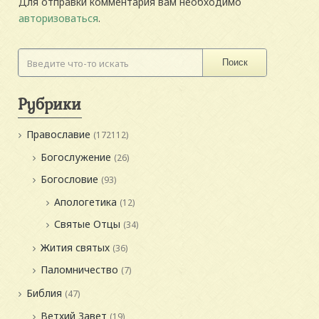
Для отправки комментария вам необходимо
авторизоваться
.
Поиск
Рубрики
Православие
(172112)
Богослужение
(26)
Богословие
(93)
Апологетика
(12)
Святые Отцы
(34)
Жития святых
(36)
Паломничество
(7)
Библия
(47)
Ветхий Завет
(19)