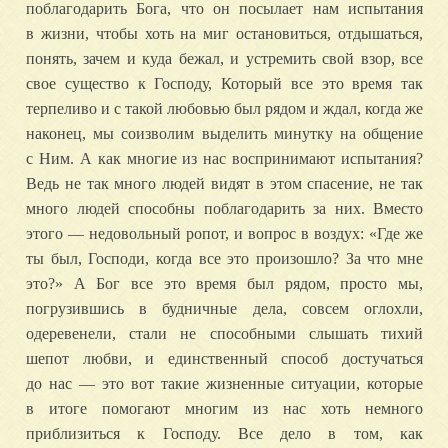
поблагодарить Бога, что он посылает нам испытания
в жизни, чтобы хоть на миг остановиться, отдышаться,
понять, зачем и куда бежал, и устремить свой взор, все
свое существо к Господу, Который все это время так
терпеливо и с такой любовью был рядом и ждал, когда же
наконец, мы соизволим выделить минутку на общение
с Ним.
А как многие из нас воспринимают испытания?
Ведь не так много людей видят в этом спасение, не так
много людей способны поблагодарить за них. Вместо
этого — недовольный ропот, и вопрос в воздух: «Где же
ты был, Господи, когда все это произошло? За что мне
это?» А Бог все это время был рядом, просто мы,
погрузившись в будничные дела, совсем оглохли,
одеревенели, стали не способными слышать тихий
шепот любви, и единственный способ достучаться
до нас — это вот такие жизненные ситуации, которые
в итоге помогают многим из нас хоть немного
приблизиться к Господу. Все дело в том, как