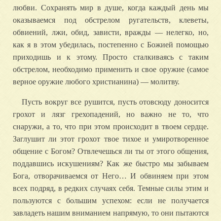
любви. Сохранять мир в душе, когда каждый день мы
оказываемся под обстрелом ругательств, клеветы,
обвиений, лжи, обид, зависти, вражды — нелегко, но,
как я в этом убедилась, постепенно с Божией помощью
приходишь и к этому. Просто сталкиваясь с таким
обстрелом, необходимо применить и свое оружие (самое
верное оружие любого христианина) — молитву.
Пусть вокруг все рушится, пусть отовсюду доносится
грохот и лязг грехопадений, но важно не то, что
снаружи, а то, что при этом происходит в твоем сердце.
Заглушит ли этот грохот твое тихое и умиротворенное
общение с Богом? Отвлечешься ли ты от этого общения,
поддавшись искушениям? Как же быстро мы забываем
Бога, отворачиваемся от Него… И обвиняем при этом
всех подряд, в редких случаях себя. Темные силы этим и
пользуются с большим успехом: если не получается
завладеть нашим вниманием напрямую, то они пытаются