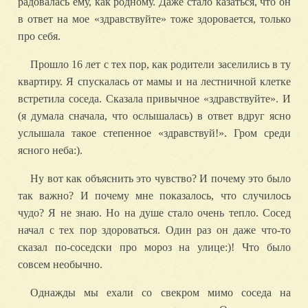
радовалась ему, как родному. Даже стало казаться, что он
в ответ на мое «здравствуйте» тоже здоровается, только
про себя.
Прошло 16 лет с тех пор, как родители заселились в ту
квартиру. Я спускалась от мамы и на лестничной клетке
встретила соседа. Сказала привычное «здравствуйте». И
(я думала сначала, что ослышалась) в ответ вдруг ясно
услышала такое степенное «здравствуй!». Гром среди
ясного неба:).
Ну вот как объяснить это чувство? И почему это было
так важно? И почему мне показалось, что случилось
чудо? Я не знаю. Но на душе стало очень тепло. Сосед
начал с тех пор здороваться. Один раз он даже что-то
сказал по-соседски про мороз на улице:)! Что было
совсем необычно.
Однажды мы ехали со свекром мимо соседа на