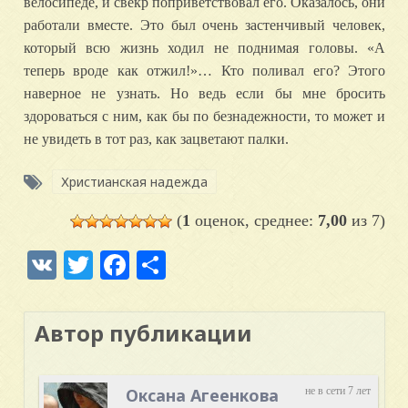
велосипеде, и свекр поприветствовал его. Оказалось, они
работали вместе. Это был очень застенчивый человек,
который всю жизнь ходил не поднимая головы. «А
теперь вроде как отжил!»… Кто поливал его? Этого
наверное не узнать. Но ведь если бы мне бросить
здороваться с ним, как бы по безнадежности, то может и
не увидеть в тот раз, как зацветают палки.
Христианская надежда
(
1
оценок, среднее:
7,00
из 7)
VK
Twitter
Facebook
Отправить
Автор публикации
Оксана Агеенкова
не в сети 7 лет