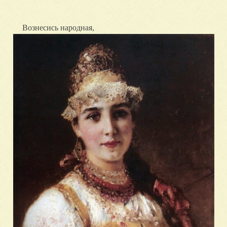
Вознесись народна
я,