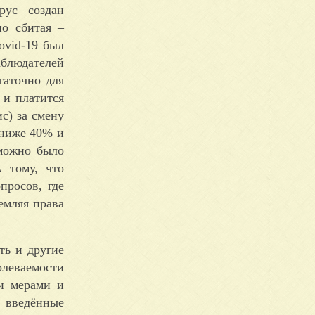
рус создан
но сбитая –
ovid-19 был
аблюдателей
таточно для
 и платится
с) за смену
 ниже 40% и
 можно было
 тому, что
просов, где
емляя права
ть и другие
олеваемости
и мерами и
, введённые