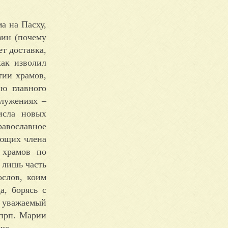
а на Пасху,
зин (почему
т доставка,
как изволил
тии храмов,
ю главного
служениях –
исла новых
равославное
ающих члена
 храмов по
 лишь часть
ослов, коим
а, борясь с
е уважаемый
 прп. Марии
ше.