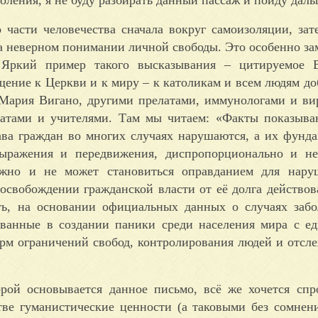
 части человечества сначала вокруг самоизоляции, зат
 неверном понимании личной свободы. Это особенно зам
. Яркий пример такого высказывания – цитируемое 
ение к Церкви и к миру – к католикам и всем людям до
Мария Вигано, другими прелатами, иммунологами и ви
катами и учителями. Там мы читаем: «Факты показыва
ва граждан во многих случаях нарушаются, а их фунд
выражения и передвижения, диспропорционально и не
лжно и не может становиться оправданием для нару
освобождении гражданской власти от её долга действов
ть, на основании официальных данных о случаях заб
ованные в создании паники среди населения мира с е
рм ограничений свобод, контролирования людей и отсл
орой основывается данное письмо, всё же хочется спр
тве гуманистические ценности (а таковыми без сомнен