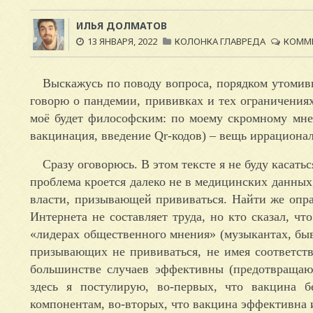
ИЛЬЯ ДОЛМАТОВ
13 ЯНВАРЯ, 2022
КОЛОНКА ГЛАВРЕДА
КОММЕ
Выскажусь по поводу вопроса, порядком утомивш
говорю о пандемии, прививках и тех ограничения
моё будет философским: по моему скромному мне
вакцинация, введение Qr-кодов) – вещь иррационал
Сразу оговорюсь. В этом тексте я не буду касать
проблема кроется далеко не в медицинских данных,
власти, призывающей прививаться. Найти же опра
Интернета не составляет труда, но кто сказал, ч
«лидерах общественного мнения» (музыкантах, бы
призывающих не прививаться, не имея соответст
большинстве случаев эффективны (предотвращают
здесь я постулирую, во-первых, что вакцина б
компонентам, во-вторых, что вакцина эффективна 