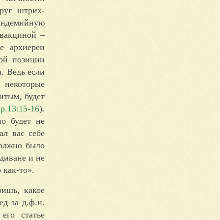
руг штрих-
пандемийную
 вакциной –
е архиереи
ой позиции
. Ведь если
м некоторые
итым, будет
р.13:15-16
).
но будет не
ал вас себе
должно было
 диване и не
 как-то».
ришь, какое
д за д.ф.н.
его статье