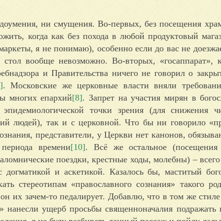
оумения, ни смущения. Во-первых, без посещения храм
жить, когда как без похода в любой продуктовый мага
ркеты, я не понимаю), особенно если до вас не доезжае
 стол вообще невозможно. Во-вторых, «госаппарат», 
ебнадзора и Правительства ничего не говорил о закры
]
. Московские же церковные власти вняли требовани
авы многих епархий
[8]
. Запрет на участия мирян в бого
эпидемиологической точки зрения (для снижения ч
ий людей), так и с церковной. Что бы ни говорило «п
сознания, представители, у Церкви нет канонов, обязыв
 периода времени
[10]
. Всё же остальное (посещения
аломнические поездки, крестные ходы, молебны) – всего
 догматикой и аскетикой. Казалось бы, маститый бог
ать стереотипам «православного сознания» такого род
он их зачем-то педалирует. Добавлю, что в том же стил
ю» нанесли ущерб просьбы священноначалия подражать
оления, я не буду разбирать данный пассаж и пойду даль