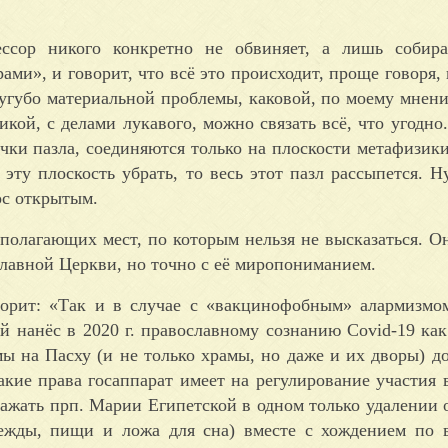
ссор никого конкретно не обвиняет, а лишь собира
ами», и говорит, что всё это происходит, проще говоря, 
 сугубо материальной проблемы, каковой, по моему мнени
кой, с делами лукавого, можно связать всё, что угодно
очки пазла, соединяются только на плоскости метафизики
ту плоскость убрать, то весь этот пазл рассыпется. Н
ос открытым.
ополагающих мест, по которым нельзя не высказаться. Он
славной Церкви, но точно с её миропониманием.
ворит: «Так и в случае с «вакцинофобным» алармизмо
й нанёс в 2020 г. православному сознанию Covid-19 как
мы на Пасху (и не только храмы, но даже и их дворы) 
акие права госаппарат имеет на регулирование участия
жать прп. Марии Египетской в одном только удалении о
ежды, пищи и ложа для сна) вместе с хождением по 