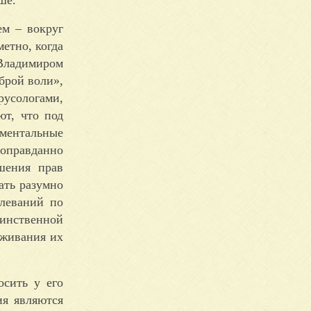
ем – вокруг
етно, когда
Владимиром
брой воли»,
русологами,
ют, что под
аментальные
оправданно
шения прав
ать разумно
олеваний по
динственной
еживания их
осить у его
ия являются