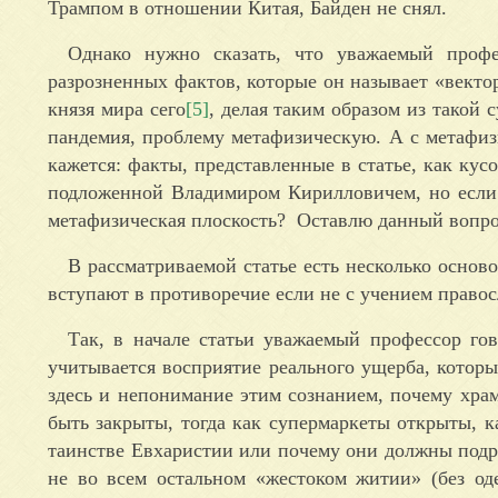
Трампом в отношении Китая, Байден не снял.
Однако нужно сказать, что уважаемый профе
разрозненных фактов, которые он называет «вектор
князя мира сего
[5]
, делая таким образом из такой
пандемия, проблему метафизическую. А с метафизи
кажется: факты, представленные в статье, как кус
подложенной Владимиром Кирилловичем, но если э
метафизическая плоскость? Оставлю данный вопр
В рассматриваемой статье есть несколько основ
вступают в противоречие если не с учением право
Так, в начале статьи уважаемый профессор го
учитывается восприятие реального ущерба, которы
здесь и непонимание этим сознанием, почему хра
быть закрыты, тогда как супермаркеты открыты, к
таинстве Евхаристии или почему они должны подра
не во всем остальном «жестоком житии» (без од