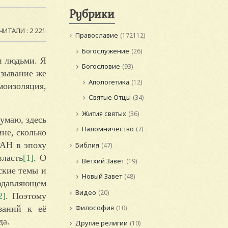
Рубрики
ЧИТАЛИ : 2 221
Православие
(172112)
Богослужение
(26)
и людьми. Я
Богословие
(93)
азывание же
Апологетика
(12)
моизоляция,
Святые Отцы
(34)
Жития святых
(36)
думаю, здесь
Паломничество
(7)
не, сколько
РАН в эпоху
Библия
(47)
власть
[1]
. О
Ветхий Завет
(19)
ские темы и
Новый Завет
(48)
подавляющем
Видео
(20)
2]
. Поэтому
Философия
заний к её
(10)
да.
Другие религии
(10)