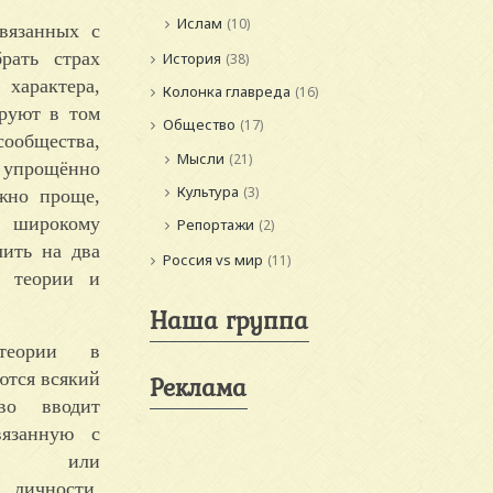
Ислам
(10)
вязанных с
рать страх
История
(38)
характера,
Колонка главреда
(16)
руют в том
Общество
(17)
сообщества,
Мысли
(21)
 упрощённо
Культура
(3)
жно проще,
м широкому
Репортажи
(2)
лить на два
Россия vs мир
(11)
е теории и
Наша группа
 теории в
ются всякий
Реклама
тво вводит
вязанную с
жей или
ичности.