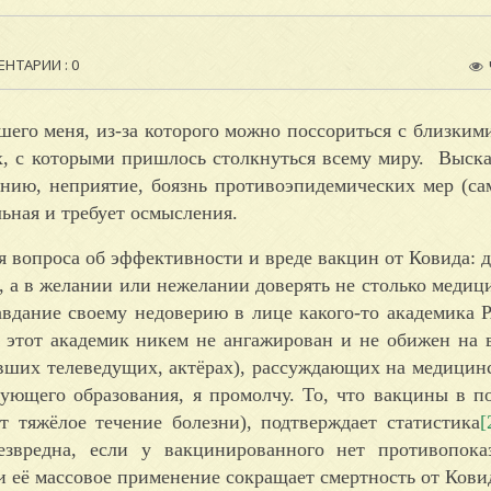
НТАРИИ : 0
его меня, из-за которого можно поссориться с близким
х, с которыми пришлось столкнуться всему миру. Выск
нию, неприятие, боязнь противоэпидемических мер (са
ьная и требует осмысления.
ся вопроса об эффективности и вреде вакцин от Ковида: 
 а в желании или нежелании доверять не столько медици
вдание своему недоверию в лице какого-то академика 
то этот академик никем не ангажирован и не обижен на 
вших телеведущих, актёрах), рассуждающих на медицин
вующего образования, я промолчу. То, что вакцины в 
 тяжёлое течение болезни), подтверждает статистика
[
езвредна, если у вакцинированного нет противопока
и её массовое применение сокращает смертность от Кови