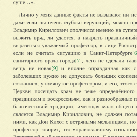
суше…».
Лично у меня данные факты не вызывают ни нед
даже если вы очень глубоко верующий, можно про
Владимир Кириллович ополчился именно на суперма
выжить вряд ли удастся, а накрыть праздничный
выразиться уважаемый профессор, в лице Роспотр
если не считать ситуацию в Санкт-Петербурге
[6
санитарного врача города
[7]
, чего не сделали гл
вещь не новая
[9
]
и вполне оправданная как с 
заболевших нужно не допускать больших скоплен
сознание», упомянутое профессором, и его, этого 
Церкви посещать храм не реже определённого
праздникам и воскресеньям, как и разнообразные п
благочестивой традиции, имеющая мало общего с
является Владимир Кириллович, не должен потак
ними, как Дон Кихот с ветряными мельницами, но 
профессор говорит, что «православному сознани
Египетской в её удалении от храмов. С вашего позв