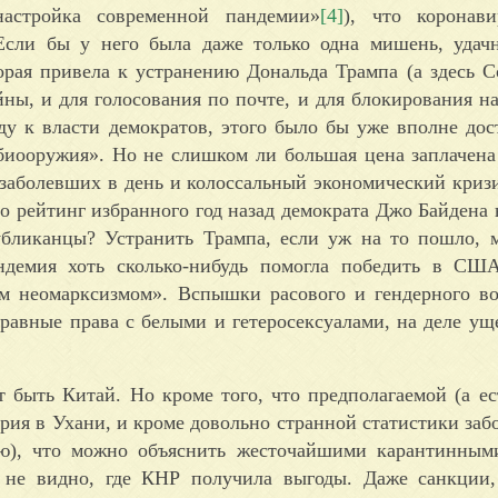
астройка современной пандемии»
[4]
), что коронави
Если бы у него была даже только одна мишень, удач
рая привела к устранению Дональда Трампа (а здесь C
ны, и для голосования по почте, и для блокирования н
у к власти демократов, этого было бы уже вполне дос
биооружия». Но не слишком ли большая цена заплачена
. заболевших в день и колоссальный экономический кризи
что рейтинг избранного год назад демократа Джо Байдена
убликанцы? Устранить Трампа, если уж на то пошло,
ндемия хоть сколько-нибудь помогла победить в США
м неомарксизмом». Вспышки расового и гендерного во
равные права с белыми и гетеросексуалами, на деле ущ
 быть Китай. Но кроме того, что предполагаемой (а ес
рия в Ухани, и кроме довольно странной статистики заб
ию), что можно объяснить жесточайшими карантинным
и не видно, где КНР получила выгоды. Даже санкции