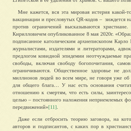
Мне кажется, вся эта мировая истерия какой-то
вакцинации и пресловутых QR-кодов – зиждется на
против ограничений высказываются христиане
Кирилловичем опубликованное 8 мая 2020г. «Обращ
подписанное католическим архиепископом Карло 
журналистами, издателями и литераторами, адво
предлогом ковидной эпидемии неотчуждаемые пра
свободы, включая свободу богопочитания, само
ограничиваются. Общественное здоровье не до
миллионов людей во всем мире, не говоря уже об 
для общего блага… У нас есть основания счита
отношению к смертям, что есть силы, заинтерес
целью – постоянного наложения неприемлемых фо
передвижений»
[11]
.
Даже если отбросить теорию заговора, на кот
авторов и подписантов, с каких пор в христианс