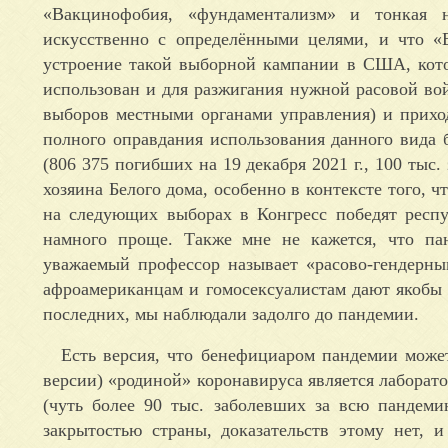
«Вакцинофобия, «фундаментализм» и тонкая н
искусственно с определёнными целями, и что «
устроение такой выборной кампании в США, кото
использован и для разжигания нужной расовой вой
выборов местными органами управления) и приход
полного оправдания использования данного вида 
(806 375 погибших на 19 декабря 2021 г., 100 тыс
хозяина Белого дома, особенно в контексте того, 
на следующих выборах в Конгресс победят респ
намного проще. Также мне не кажется, что па
уважаемый профессор называет «расово-гендерны
афроамериканцам и гомосексуалистам дают якобы 
последних, мы наблюдали задолго до пандемии.
Есть версия, что бенефициаром пандемии может
версии) «родиной» коронавируса является лаборато
(чуть более 90 тыс. заболевших за всю пандем
закрытостью страны, доказательств этому нет, 