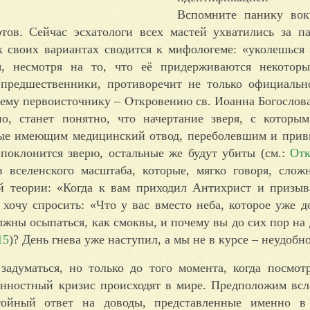
Вспомните панику вок
тов. Сейчас эсхатологи всех мастей ухватились за 
х своих вариантах сводится к мифологеме: «уколешься
я, несмотря на то, что её придерживаются некоторы
предшественники, противоречит не только официальн
оему первоисточнику – Откровению св. Иоанна Богослова
о, станет понятно, что начертание зверя, с которы
мые имеющим медицинский отвод, переболевшим и прив
 поклонится зверю, остальные же будут убиты (см.:
Отк
 вселенского масштаба, которые, мягко говоря, слож
ой теории: «Когда к вам приходил Антихрист и призыв
хочу спросить: «Что у вас вместо неба, которое уже 
олжны осыпаться, как смоквы, и почему вы до сих пор на
15
)? День гнева уже наступил, а мы не в курсе – неудобно
задуматься, но только до того момента, когда посмот
енностный кризис происходят в мире. Предположим всле
ойный ответ на доводы, представленные именно в 