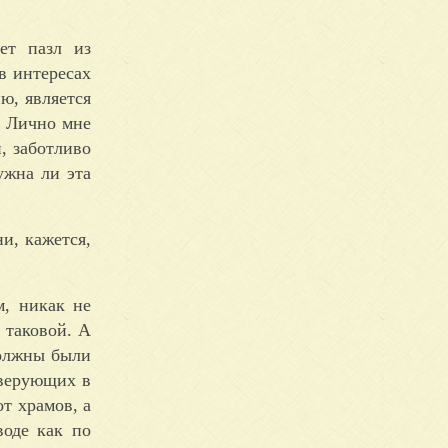
ет пазл из
в интересах
ю, является
. Лично мне
, заботливо
ужна ли эта
и, кажется,
м, никак не
 таковой. А
должны были
 верующих в
т храмов, а
воде как по