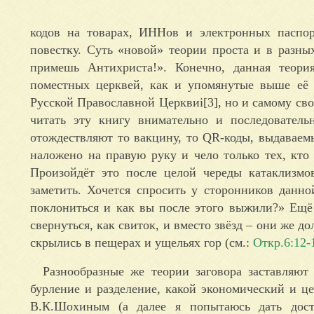
кодов на товарах, ИННов и электронных паспор
повестку. Суть «новой» теории проста и в разны
примешь Антихриста!». Конечно, данная теори
поместных церквей, как и упомянутые выше её 
Русской Православной Церквиi[3], но и самому св
читать эту книгу внимательно и последовательн
отождествляют то вакцину, то QR-коды, выдавае
наложено на правую руку и чело только тех, кто
Произойдёт это после целой череды катаклизмов
заметить. Хочется спросить у сторонников данн
поклониться и как вы после этого выжили?» Ещё 
свернуться, как свиток, и вместо звёзд – они же д
скрылись в пещерах и ущельях гор (см.:
Откр.6:12-
Разнообразные же теории заговора заставляют 
бурление и разделение, какой экономический и ц
В.К.Шохиным (а далее я попытаюсь дать дост