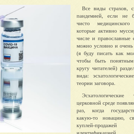
Все виды страхов, с
пандемией, если не б
чисто медицинского 
которые активно мусси
числе и православные 
можно условно и очень
(я буду писать как мо
чтобы быть понятны
кругу читателей) разде
вида: эсхатологически
теории заговора.
Эсхатологические
церковной среде появля
раз, когда государс
какую-то новацию, с
куплей-прода
идентификацией л