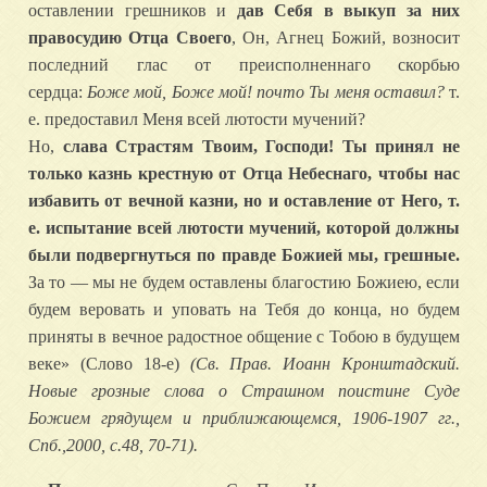
оставлении грешников и
дав Себя в выкуп за них
правосудию Отца Своего
, Он, Агнец Божий, возносит
последний глас от преисполненнаго скорбью
сердца:
Боже мой, Боже мой! почто Ты меня оставил?
т.
е. предоставил Меня всей лютости мучений?
Но,
слава Страстям Твоим, Господи! Ты принял не
только казнь крестную от Отца Небеснаго, чтобы нас
избавить от вечной казни, но и оставление от Него, т.
е. испытание всей лютости мучений, которой должны
были подвергнуться по правде Божией мы, грешные.
За то — мы не будем оставлены благостию Божиею, если
будем веровать и уповать на Тебя до конца, но будем
приняты в вечное радостное общение с Тобою в будущем
веке» (Слово 18-е)
(Св. Прав. Иоанн Кронштадский.
Новые грозные слова о Страшном поистине Суде
Божием грядущем и приближающемся, 1906-1907 гг.,
Спб.,2000, с.48, 70-71).