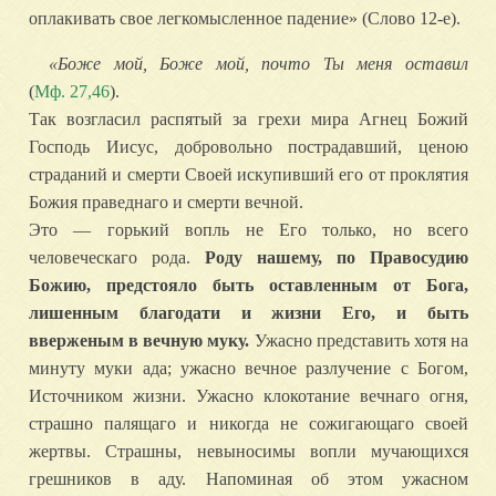
оплакивать свое легкомысленное падение» (Слово 12-е).
«Боже мой, Боже мой, почто Ты меня оставил
(
Мф. 27,46
).
Так возгласил распятый за грехи мира Агнец Божий
Господь Иисус, добровольно пострадавший, ценою
страданий и смерти Своей искупивший его от проклятия
Божия праведнаго и смерти вечной.
Это — горький вопль не Его только, но всего
человеческаго рода.
Роду нашему, по Правосудию
Божию, предстояло быть оставленным от Бога,
лишенным благодати и жизни Его, и быть
вверженым в вечную муку.
Ужасно представить хотя на
минуту муки ада; ужасно вечное разлучение с Богом,
Источником жизни. Ужасно клокотание вечнаго огня,
страшно палящаго и никогда не сожигающаго своей
жертвы. Страшны, невыносимы вопли мучающихся
грешников в аду. Напоминая об этом ужасном