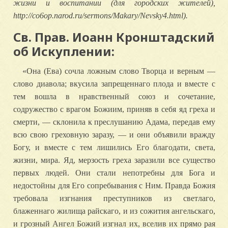
жизни и воспитании (для городских жителей),
http://co6op.narod.ru/sermons/Makary/Nevsky4.html).
Св. Прав. Иоанн Кронштадский
об Искуплении:
«Она (Ева) сочла ложным слово Творца и верным —
слово диавола; вкусила запрещеннаго плода и вместе с
тем вошла в нравственный союз и сочетание,
содружество с врагом Божиим, приняв в себя яд греха и
смерти, — склонила к преслушанию Адама, передав ему
всю свою греховную заразу, — и они объявили вражду
Богу, и вместе с тем лишились Его благодати, света,
жизни, мира. Яд, мерзость греха заразили все существо
первых людей. Они стали непотребны для Бога и
недостойны для Его сопребывания с Ним. Правда Божия
требовала изгнания преступников из светлаго,
блаженнаго жилища райскаго, и из сожития ангельскаго,
и грозный Ангел Божий изгнал их, вселив их прямо рая