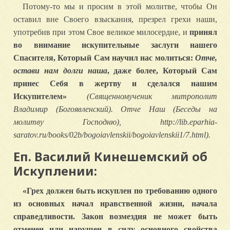
Потому-то мы и просим в этой молитве, чтобы Он
оставил вне Своего взыскания, презрел грехи наши,
употребив при этом Свое великое милосердие, и
принял
во внимание искупительные заслуги нашего
Спасителя, Который Сам научил нас молиться:
Отче,
остави нам долги наша
, даже более, Который Сам
принес Себя в жертву и сделался нашим
Искупителем»
(Священномученик митрополит
Владимир (Богоявленский). Отче Наш (Беседы на
молитву Господню), http://lib.eparhia-
saratov.ru/books/02b/bogoiavlenskii/bogoiavlenskii1/7.html).
Еп. Василий Кинешемский об
Искуплении:
«Грех должен быть искуплен по требованию одного
из основных начал нравственной жизни, начала
справедливости. Закон возмездия не может быть
отменен или нарушен в силу основного свойства