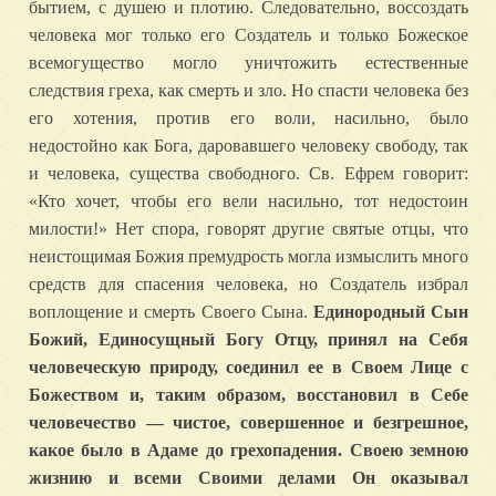
бытием, с душею и плотию. Следовательно, воссоздать
человека мог только его Создатель и только Божеское
всемогущество могло уничтожить естественные
следствия греха, как смерть и зло. Но спасти человека без
его хотения, против его воли, насильно, было
недостойно как Бога, даровавшего человеку свободу, так
и человека, существа свободного. Св. Ефрем говорит:
«Кто хочет, чтобы его вели насильно, тот недостоин
милости!» Нет спора, говорят другие святые отцы, что
неистощимая Божия премудрость могла измыслить много
средств для спасения человека, но Создатель избрал
воплощение и смерть Своего Сына.
Единородный Сын
Божий, Единосущный Богу Отцу, принял на Себя
человеческую природу, соединил ее в Своем Лице с
Божеством и, таким образом, восстановил в Себе
человечество — чистое, совершенное и безгрешное,
какое было в Адаме до грехопадения. Своею земною
жизнию и всеми Своими делами Он оказывал