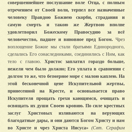
совершеннейшее послушание воле Отца, с полным
отречением от Своей воли, терпел все назначенные
человеку Правдою Божиею скорби, страдания и
самую смерть и такою же Жертвою вполне
удовлетворил Божескому Правосудию за всё
человечество, падшее и виновное пред Богом.
Чрез
воплощение Божие мы стали братьями Единородного,
сделались Его сонаследниками, соединились с Ним, как
тело с главою.
Христос заплатил гораздо больше,
нежели чем было должно; Его уплата в сравнении с
долгом то же, что безмерное море с малою каплею. На
этой бесконечной цене Искупительной жертвы,
принесенной на Кресте, и основывается право
Искупителя прощать грехи кающимся, очищать и
освящать их души Своею кровию. По силе крестных
заслуг Христовых изливаются на верующих
благодатные дары, и они даются Богом Христу и нам
во Христе и чрез Христа Иисуса»
(Свт. Серафим