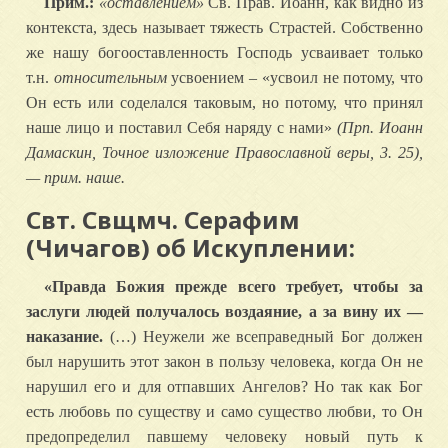
Прим.:
«оставлением»
Св. Прав. Иоанн, как видно из
контекста, здесь называет тяжесть Страстей. Собственно
же нашу богооставленность Господь усваивает только
т.н.
относительным
усвоением – «усвоил не потому, что
Он есть или соделался таковым, но потому, что принял
наше лицо и поставил Себя наряду с нами»
(Прп. Иоанн
Дамаскин, Точное изложение Православной веры, 3. 25),
— прим. наше.
Свт. Свщмч. Серафим
(Чичагов) об Искуплении:
«Правда Божия прежде всего требует, чтобы за
заслуги людей получалось воздаяние, а за вину их —
наказание.
(…) Неужели же всеправедный Бог должен
был нарушить этот закон в пользу человека, когда Он не
нарушил его и для отпавших Ангелов? Но так как Бог
есть любовь по существу и само существо любви, то Он
предопределил павшему человеку новый путь к