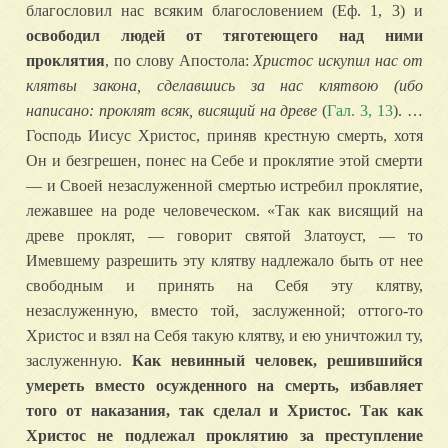
благословил нас всяким благословением (Εф. 1, 3) и
освободил людей от тяготеющего над ними
проклятия
, по слову Апостола:
Христос искупил нас от
клятвы закона, сделавшись за нас клятвою (ибо
написано: проклят всяк, висящий на древе
(
Гал. 3, 13
). …
Господь Иисус Христос, приняв крестную смерть, хотя
Он и безгрешен, понес на Себе и проклятие этой смерти
— и Своей незаслуженной смертью истребил проклятие,
лежавшее на роде человеческом. «Так как висящий на
древе проклят, — говорит святой Златоуст, — то
Имевшему разрешить эту клятву надлежало быть от нее
свободным и принять на Себя эту клятву,
незаслуженную, вместо той, заслуженной; оттого-то
Христос и взял на Себя такую клятву, и ею уничтожил ту,
заслуженную.
Как невинный человек, решившийся
умереть вместо осужденного на смерть, избавляет
того от наказания, так сделал и Христос. Так как
Христос не подлежал проклятию за преступление