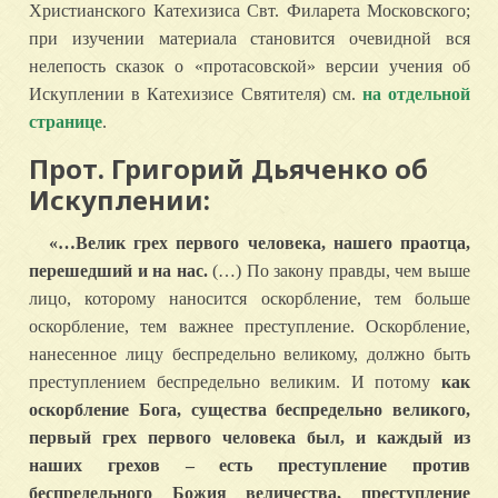
Христианского Катехизиса Свт. Филарета Московского;
при изучении материала становится очевидной вся
нелепость сказок о «протасовской» версии учения об
Искуплении в Катехизисе Святителя) см.
на отдельной
странице
.
Прот. Григорий Дьяченко об
Искуплении:
«…Велик грех первого человека, нашего праотца,
перешедший и на нас.
(…) По закону правды, чем выше
лицо, которому наносится оскорбление, тем больше
оскорбление, тем важнее преступление. Оскорбление,
нанесенное лицу беспредельно великому, должно быть
преступлением беспредельно великим. И потому
как
оскорбление Бога, существа беспредельно великого,
первый грех первого человека был, и каждый из
наших грехов – есть преступление против
беспредельного Божия величества, преступление