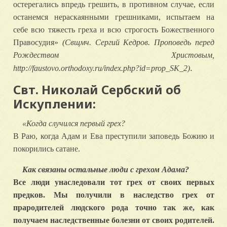
остерегались впредь грешить, в противном случае, если
останемся нераскаянными грешниками, испытаем на
себе всю тяжесть греха и всю строгость Божественного
Правосудия»
(Свщмч. Сергий Кедров. Проповедь перед
Рождеством Христовым,
.
http://faustovo.orthodoxy.ru/index.php?id=prop_SK_2)
Свт. Николай Сербский об
Искуплении:
«Когда случился первый грех?
В Раю, когда Адам и Ева преступили заповедь Божию и
покорились сатане.
Как связаны остальные люди с грехом Адама?
Все люди унаследовали тот грех от своих первых
предков. Мы получили в наследство грех от
прародителей людского рода точно так же, как
получаем наследственные болезни от своих родителей.