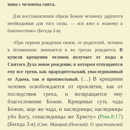
вина с человека снята.
Для восстановления образа Божия человеку даруются
необходимые для того силы, —
вся яже к животу и
благочестию»
(Беседа 2-я).
«При первом рождении своем, от родителей, человек
в беззакониях зачинается и во грехах рождается.
В
купели крещения человек получает от воды и
Святого Духа новое рождение, в котором отпущаются
ему все грехи, как прародительский, унаследованный
(…) В крещении
от Адама, так и произвольный.
человек освобождается от проклятия, как от
последствия греха, и возвращается ему
благословение Божие. Крещеные суть чада
Божии, аще же чада, и наследницы; наследницы
убо Богу, сонаследницы же Христу» (
Рим.8:17
)
(Беседа 3-я)
(Свт. Макарий (Невский). О христианской