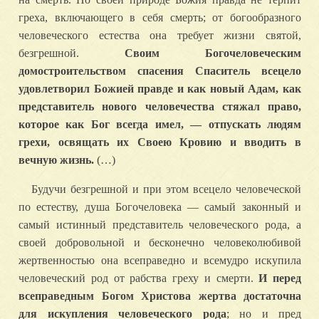
греха, включающего в себя смерть; от богообразного
человеческого естества она требует жизни святой,
безгрешной.
Своим Богочеловеческим
домостроительством спасения Спаситель всецело
удовлетворил Божией правде и как новый Адам, как
представитель нового человечества стяжал право,
которое как Бог всегда имел, — отпускать людям
грехи, освящать их Своею Кровию и вводить в
вечную жизнь.
(…)
Будучи безгрешной и при этом всецело человеческой
по естеству, душа Богочеловека — самый законный и
самый истинный представитель человеческого рода, а
своей добровольной и бесконечно человеколюбивой
жертвенностью она всеправедно и всемудро искупила
человеческий род от рабства греху и смерти.
И перед
всеправедным Богом Христова жертва достаточна
для искупления человеческого рода
; но и пред