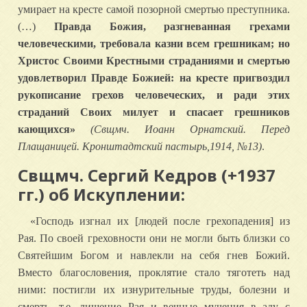
умирает на кресте самой позорной смертью преступника.
(…)
Правда Божия, разгневанная грехами
человеческими, требовала казни всем грешникам; но
Христос Своими Крестными страданиями и смертью
удовлетворил Правде Божией: на кресте пригвоздил
рукописание грехов человеческих, и ради этих
страданий Своих милует и спасает грешников
кающихся»
(Свщмч. Иоанн Орнатский. Перед
Плащаницей. Кронштадтский пастырь,1914, №13)
.
Свщмч. Сергий Кедров (+1937
гг.) об Искуплении:
«Господь изгнал их [людей после грехопадения] из
Рая. По своей греховности они не могли быть близки со
Святейшим Богом и навлекли на себя гнев Божий.
Вместо благословения, проклятие стало тяготеть над
ними: постигли их изнурительные труды, болезни и
смерть, т.е. лишение Рая и вечные мучения в аду с