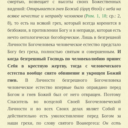
смертью, возвещает с высоты своих Божественных
видений:
Открывается гнев Божий (όργη Θεοΰ) с неба на
всякое нечестие и неправду человеков
(
Рим. 1, 18
; ср.: 2,
8), то есть на всякий грех, который всегда коренится в
безбожии, в противлении Богу и в неправде, которая есть
нечто онтологически богоборческое. Лишь в безгрешной
Личности Богочеловека человеческое естество предстало
Богу без греха, полностью святым и совершенным.
И
когда безгрешный Господь по человеколюбию принес
Себя в крестную жертву, тогда с человеческого
естества вообще снято обвинение и укрощен Божий
гнев.
В Личности безгрешного Богочеловека
человеческое естество впервые было оправдано перед
Богом и гнев Божий был от него отвращен. Поэтому
Спаситель во всецелой Своей Богочеловеческой
Личности и во всех Своих делах являет Собой и
действительно есть умилостивление перед Богом за
наши грехи, по слову святого Воанергеса:
Он есть