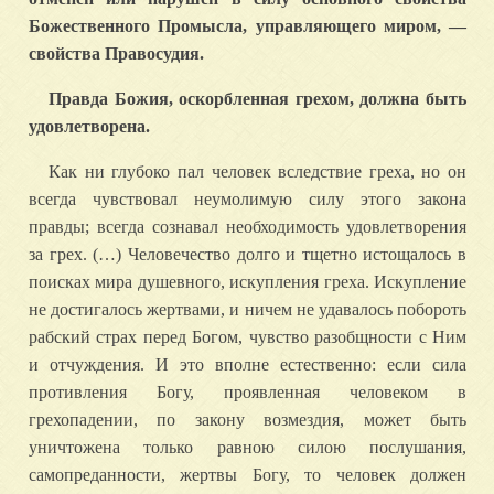
Божественного Промысла, управляющего миром, —
свойства Правосудия.
Правда Божия, оскорбленная грехом, должна быть
удовлетворена.
Как ни глубоко пал человек вследствие греха, но он
всегда чувствовал неумолимую силу этого закона
правды; всегда сознавал необходимость удовлетворения
за грех. (…) Человечество долго и тщетно истощалось в
поисках мира душевного, искупления греха. Искупление
не достигалось жертвами, и ничем не удавалось побороть
рабский страх пе­ред Богом, чувство разобщности с Ним
и отчуждения. И это вполне естественно: если сила
противления Богу, проявленная человеком в
грехопадении, по закону возмездия, может быть
уничтожена только равною силою послушания,
самопреданности, жертвы Богу, то человек должен