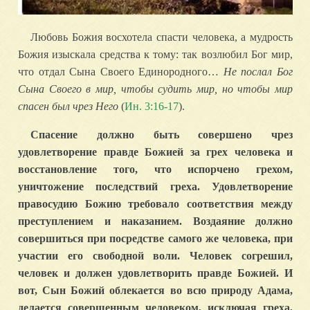
Любовь Божия восхотела спасти человека, а мудрость
Божия изыскала средства к тому: так возлюбил Бог мир,
что отдал Сына Своего Единородного…
Не послал Бог
Сына Своего в мир, чтобы судить мир, но чтобы мир
спасен был чрез Него
(
Ин. 3:16-17
).
Спасение должно быть совершено чрез
удовлетворение правде Божией за грех человека и
восстановление того, что испорчено грехом,
уничтожение последствий греха. Удовлетворение
правосудию Божию требовало соответствия между
преступлением и наказанием. Воздаяние должно
совершиться при посредстве самого же человека, при
участии его свободной воли. Человек согрешил,
человек и должен удовлетворить правде Божией. И
вот, Сын Божий облекается во всю природу Адама,
делается совершенным человеком, исключая греха,