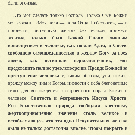
были эгоизма.
Это мог сделать только Господь. Только Сын Божий
мог сказать: «Моя воля — воля Отца Небесного», — и
принести чистейшую жертву без всякой примеси
эгоизма,
только Сын Божий Своим личным
воплощением в человеке, как новый Адам, и Своею
свободною самопреданностью в жертву Богу за грех
людей, как истинный первосвященник, мог
представить полное удовлетворение Правде Божией за
преступление человека
и, таким образом, уничтожить
вражду между ним и Богом, низвести с неба благодатные
силы для возрождения расстроенного образа Божия в
человеке.
Святость и безгрешность Иисуса Христа,
Его Божественная природа сообщали крестному
жертвоприношению значение столь великое и
всеобъемлющее, что эта одна Искупительная жертва
была не только достаточна вполне, чтобы покрыть и