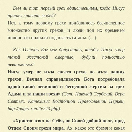
Был ли тот первый грех единственным, когда Иисус
пришел спасать людей?
Нет, к тому первому греху прибавилось бесчисленное
множество других грехов, и люди под их бременем
полностью подпали под власть сатаны. (…)
Как Господь Бог мог допустить, чтобы Иисус умер
такой жестокой смертью, будучи полностью
невиновным?
Иисус умер не из-за своего греха, но из-за наших
грехов. Вечная справедливость Бога потребовала
одной такой невинной и бесценной жертвы за грех
Адама и за наши грехи»
(Свт. Николай Сербский. Вера
Святых. Катехизис Восточной Православной Церкви,
http://pagez.ru/olb/243.php).
«Христос взял на Себя, по Своей доброй воле, пред
Отцем Своим грехи мира.
Ах, какое это бремя и какая