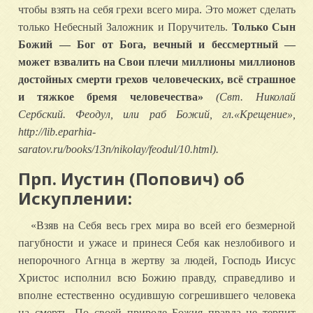
чтобы взять на себя грехи всего мира. Это может сделать
только Небесный Заложник и Поручитель.
Только Сын
Божий — Бог от Бога, вечный и бессмертный —
может взвалить на Свои плечи миллионы миллионов
достойных смерти грехов человеческих, всё страшное
и тяжкое бремя человечества»
(Свт. Николай
Сербский. Феодул, или раб Божий, гл.
«
Крещение»,
http://lib.eparhia-
saratov.ru/books/13n/nikolay/feodul/10.html).
Прп. Иустин (Попович) об
Искуплении:
«Взяв на Себя весь грех мира во всей его безмерной
пагубности и ужасе и принеся Себя как незлобивого и
непорочного Агнца в жертву за людей, Господь Иисус
Христос исполнил всю Божию правду, справедливо и
вполне естественно осудившую согрешившего человека
на смерть. По своей природе Божия правда не терпит