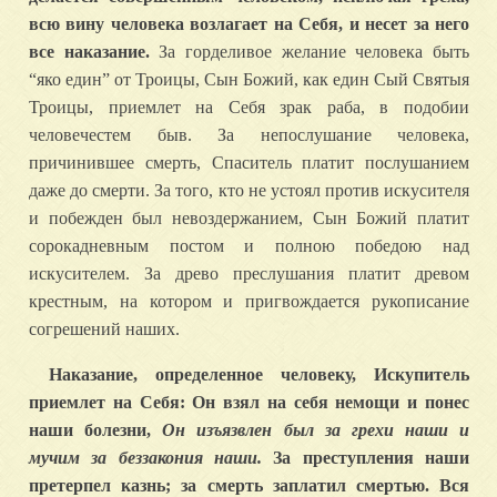
всю вину человека возлагает на Себя, и несет за него
все наказание.
За горделивое желание человека быть
“яко един” от Троицы, Сын Божий, как един Сый Святыя
Троицы, приемлет на Себя зрак раба, в подобии
человечестем быв. За непослушание человека,
причинившее смерть, Спаситель платит послушанием
даже до смерти. За того, кто не устоял против искусителя
и побежден был невоздержанием, Сын Божий платит
сорокадневным постом и полною победою над
искусителем. За древо преслушания платит древом
крестным, на котором и пригвождается рукописание
согрешений наших.
Наказание, определенное человеку, Искупитель
приемлет на Себя: Он взял на себя немощи и понес
наши болезни,
Он изъязвлен был за грехи наши и
мучим за беззакония наши.
За преступления наши
претерпел казнь; за смерть заплатил смертью. Вся