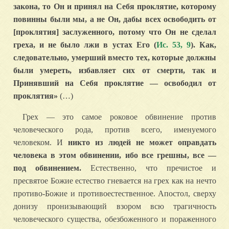
закона, то Он и принял на Себя проклятие, которому
повинны были мы, а не Он, дабы всех освободить от
[проклятия] заслуженного, потому что Он не сделал
греха, и не было лжи в устах Его (
Ис. 53, 9
). Как,
следовательно, умерший вместо тех, которые должны
были умереть, избавляет сих от смерти, так и
Принявший на Себя проклятие — освободил от
проклятия»
(…)
Грех — это самое роковое обвинение против
человеческого рода, против всего, именуемого
человеком. И
никто из людей не может оправдать
человека в этом обвинении, ибо все грешны, все —
под обвинением.
Естественно, что пречистое и
пресвятое Божие естество гневается на грех как на нечто
противо-Божие и противоестественное. Апостол, сверху
донизу пронизывающий взором всю трагичность
человеческого существа, обезбоженного и пораженного