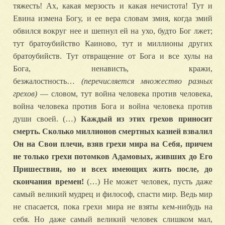
тяжесть! Ах, какая мерзость и какая нечистота! Тут и
Евина измена Богу, и ее вера словам змия, когда змий
обвился вокруг нее и шепнул ей на ухо, будто Бог лжет;
тут братоубийство Каиново, тут и миллионы других
братоубийств. Тут отвращение от Бога и все хулы на
Бога, ненависть, кражи,
безжалостность…
(перечисляется множество разных
грехов)
— словом, тут война человека против человека,
война человека против Бога и война человека против
души своей. (…)
Каждый из этих грехов приносит
смерть. Сколько миллионов смертных казней взвалил
Он на Свои плечи, взяв грехи мира на Себя, причем
не только грехи потомков Адамовых, живших до Его
Пришествия, но и всех имеющих жить после, до
скончания времен!
(…) Не может человек, пусть даже
самый великий мудрец и философ, спасти мир. Ведь мир
не спасается, пока грехи мира не взяты кем-нибудь на
себя. Но даже самый великий человек слишком мал,