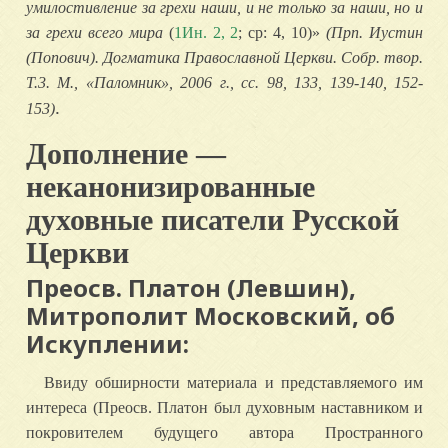
умилостивление за грехи наши, и не только за наши, но и
за грехи всего миpa
(
1Ин. 2, 2
; ср: 4, 10)»
(Прп. Иустин
(Попович). Догматика Православной Церкви. Собр. твор.
Т.3. М., «Паломник», 2006 г., сс. 98, 133, 139-140, 152-
.
153)
Дополнение —
неканонизированные
духовные писатели Русской
Церкви
Преосв. Платон (Левшин),
Митрополит Московский, об
Искуплении:
Ввиду обширности материала и представляемого им
интереса (Преосв. Платон был духовным наставником и
покровителем будущего автора Пространного