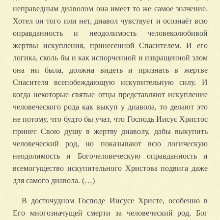
неправедным диаволом она имеет то же самое значение.
Хотел он того или нет, диавол чувствует и осознаёт всю
оправданность и неодолимость человеколюбивой
жертвы искупления, принесенной Спасителем. И его
логика, сколь бы и как испорченной и извращенной злом
она ни была, должна видеть и признать в жертве
Спасителя всепобеждающую искупительную силу. И
когда некоторые святые отцы представляют искупление
человеческого рода как выкуп у диавола, то делают это
не потому, что будто бы учат, что Господь Иисус Христос
принес Свою душу в жертву диаволу, дабы выкупить
человеческий род, но показывают всю логическую
неодолимость и Богочеловеческую оправданность и
всемогущество искупительного Христова подвига даже
для самого диавола. (…)
В досточудном Господе Иисусе Христе, особенно в
Его многозначущей смерти за человеческий род, Бог