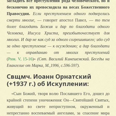
загладить все преступления рода человеческого, но и
бесконечно их превосходила на весах Божественного
Правосудия.
Если преступлением одного подверглись
смерти многие,
— говорит апостол Павел, —
то тем
более благодать Божия и дар по благодати одного
Человека, Иисуса Христа, преизбыточествует для
многих. И дар не как суд за одного согрешившего; ибо суд
за одно преступление — к осуждению; а дар благодати
— к оправданию от многих преступлений
(
Рим. V, 15-16
)»
(Свт. Василий Кинешемский. Беседы на
Евангелие от Марка, М.,1996, с.596-597).
Свщмч. Иоанн Орнатский
(+1937 г.) об Искуплении:
«Сын Божий, творя волю Пославшего Его, дошел до
крайней степени уничижения: Он—Святейший Святых,
живущий во свете неприступном, окруженный и
непрестанно воспеваемый ангелами, за спасение мира