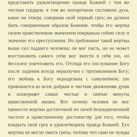
представить удовлетворение правде Божией с тем же
чистым сердцем, в том же непорочном состоянии духа,
какое он отверг, совершая свой первый грех; он должен
быть совершенным образом Божиим, чтобы его жертва
своим нравственным значением покрывала собою силу и
значение его преступления. Но требование такой жертвы
выше сил падшего человека; он мог пасть, но не может
восстановить самого себя; мог внести в себя зло, но
бессилен уничтожить его. Отсюда его послушание Богу
после падения всегда неразлучно с противлением Богу;
его любовь к Богу нераздельна с самолюбием; зло
прививается ко всем добрым и чистым движениям души
и оскверняет самые чистые и святые минуты
нравственной жизни. Вот почему человек не мог
принести жертвы достаточной по своей безукоризненной
чистоте и нравственному достоинству для того, чтобы
покрыть свой грех и удовлетворить правде Божией. Его
жертвы не могли смыть греха, потому что сами не чужды