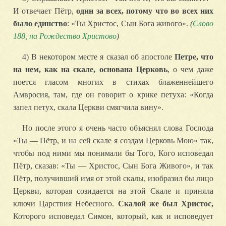
И отвечает Пётр,
один за всех, потому что во всех них
было единство
: «Ты Христос, Сын Бога живого».
(
Слово
188, на Рождество Христово
)
4) В некотором месте я сказал об апостоле
Петре, что
на нем, как на скале, основана Церковь
, о чем даже
поется гласом многих в стихах блаженнейшего
Амвросия, там, где он говорит о крике петуха: «Когда
запел петух, скала Церкви смягчила вину».
Но после этого я очень часто объяснял слова Господа
«Ты — Пётр, и на сей скале я создам Церковь Мою» так,
чтобы под ними мы понимали бы Того, Кого исповедал
Пётр, сказав: «Ты — Христос, Сын Бога Живого», и так
Пётр, получивший имя от этой скалы, изобразил бы лицо
Церкви, которая созидается на этой Скале и приняла
ключи Царствия Небесного.
Скалой же был Христос,
Которого исповедал Симон, который, как и исповедует