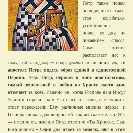
Пётр также пошел
по воде, но от страха
стал колебаться:
усомнившись —
пошел ко дну, но
покаянием спасся.
Само чтение
располагает нас к
тому, чтобы под морем подразумевать нынешний век, а
в
апостоле Петре видеть образ единой и единственной
Церкви
. Ведь
Пётр, первый в чине апостольском,
самый ревностный в любви ко Христу, часто один
отвечает за всех
. Именно он, когда Господь наш Иисус
Христос спросил, кем Его считают люди, и ученики в
ответ пересказали Ему различные мнения народа, и
Господь снова задал вопрос: «А как вы скажете, кто Я?»
— именно он, именно Петр, ответил: «Ты Христос, Сын
Бога живого!»
Один дал ответ за многих, ибо в этом