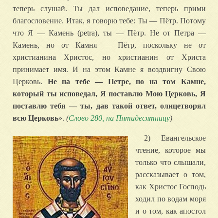
теперь слушай. Ты дал исповедание, теперь прими
благословение. Итак, я говорю тебе: Ты — Пётр. Потому
что Я — Камень (petra), ты — Пётр. Не от Петра —
Камень, но от Камня — Пётр, поскольку не от
христианина Христос, но христианин от Христа
принимает имя. И на этом Камне я воздвигну Свою
Церковь.
Не на тебе — Петре, но на том Камне,
который ты исповедал, Я поставлю Мою Церковь, Я
поставлю тебя — ты, дав такой ответ, олицетворял
всю Церковь
».
(
Слово 280, на Пятидесятницу
)
2) Евангельское
чтение, которое мы
только что слышали,
рассказывает о том,
как Христос Господь
ходил по водам моря
и о том, как апостол