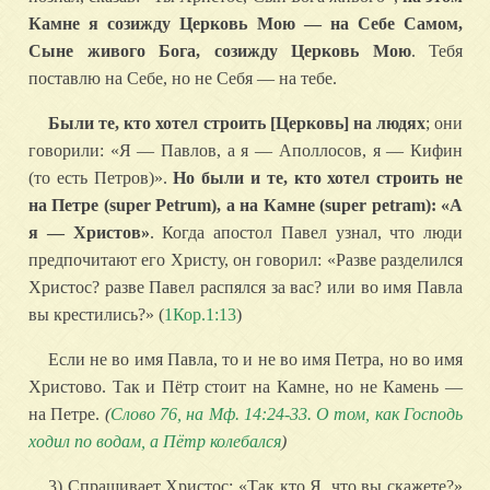
Камне я созижду Церковь Мою — на Себе Самом,
Сыне живого Бога, созижду Церковь Мою
. Тебя
поставлю на Себе, но не Себя — на тебе.
Были те, кто хотел строить [Церковь] на людях
; они
говорили: «Я — Павлов, а я — Аполлосов, я — Кифин
(то есть Петров)».
Но были и те, кто хотел строить не
на Петре (super Petrum), а на Камне (super petram): «А
я — Христов»
. Когда апостол Павел узнал, что люди
предпочитают его Христу, он говорил: «Разве разделился
Христос? разве Павел распялся за вас? или во имя Павла
вы крестились?» (
1Кор.1:13
)
Если не во имя Павла, то и не во имя Петра, но во имя
Христово. Так и Пётр стоит на Камне, но не Камень —
на Петре.
(
Слово 76, на Мф. 14:24-33. О том, как Господь
ходил по водам, а Пётр колебался
)
3) Спрашивает Христос: «Так кто Я, что вы скажете?»