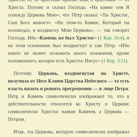
Христа. Потому и сказал Господь: «На камне сем Я
созижду Церковь Мою», что Пётр сказал: «Ты Христос,
Сын Бога живого». «На этом-то Камне, Который ты
исповедал, я воздвигну Мою Церковь», — так говорит
Господь. Ибо «
Камень же был Христос
» (
1 Кор. 10:4
), и
на этом основании был воздвигнут и сам Пётр. «Ибо
никто не может положить иного основания, кроме
положенного, которое есть Христос Иисус» (
1 Кор. 3:11
).
Поэтому
Церковь, воздвигнутая на Христе,
получила от Него Ключи Царства Небесного — то есть
власть вязать и решить прегрешения — в лице Петра
.
Пётр и Камень символически изображают то, что в
действительности относится ко Христу и Церкви;
символически Христос назван Камнем, а Церковь —
Петром.
Итак, эта Церковь, которую символически изображал