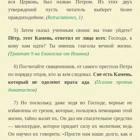
вся Церковь, был назван Петром. Из этих двух
утверждений пусть читатель выберет более
правдоподобное.
(
Retractationes, 1
)
5) Затем сказал ученикам своим: вы тоже уйдете?
Пётр, этот Камень, ответил от лица всех
: Господи, к
кому нам идти? Ты имеешь глаголы вечной жизни.
(
Трактат 9 на Евангелие от Иоанна
)
6) Посчитайте священников, от самого престола Петра
по порядку отцов, кто за кем следовал.
Сие есть Камень,
который не одолеют врата ада
.
(
Псалом против
донатистов
)
7) Но поскольку, даже ходя во Господе, верные не
избавлены от грехов, которые, пользуясь немощами этой
жизни, тайно жалят их, Он дал им спасительное средство
— милосердие, которое придает силу их молитвам; ведь
Он научил их говорить: «Прости нам наши долги, как и