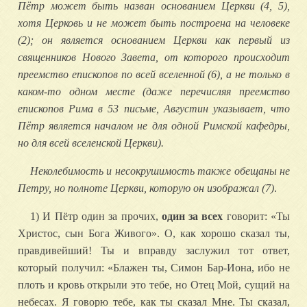
Пётр может быть назван основанием Церкви (4, 5),
хотя Церковь и не может быть построена на человеке
(2); он является основанием Церкви как первый из
священников Нового Завета, от которого происходит
преемство епископов по всей вселенной (6), а не только в
каком-то одном месте (даже перечисляя преемство
епископов Рима в 53 письме, Августин указывает, что
Пётр является началом не для одной Римской кафедры,
но для всей вселенской Церкви).
Неколебимость и несокрушимость также обещаны не
Петру, но полноте Церкви, которую он изображал (7)
.
1) И Пётр один за прочих,
один за всех
говорит: «Ты
Христос, сын Бога Живого». О, как хорошо сказал ты,
правдивейший! Ты и вправду заслужил тот ответ,
который получил: «Блажен ты, Симон Бар-Иона, ибо не
плоть и кровь открыли это тебе, но Отец Мой, сущий на
небесах. Я говорю тебе, как ты сказал Мне. Ты сказал,