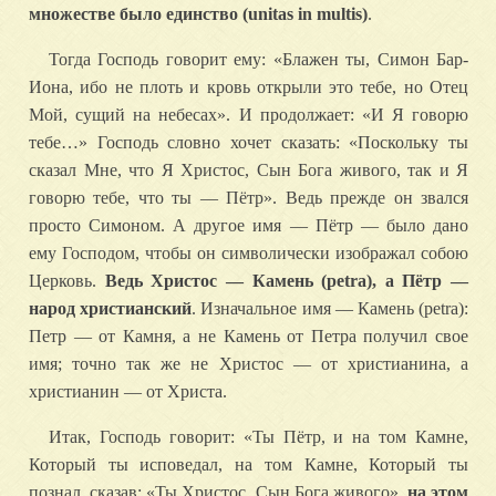
множестве было единство (unitas in multis)
.
Тогда Господь говорит ему: «Блажен ты, Симон Бар-
Иона, ибо не плоть и кровь открыли это тебе, но Отец
Мой, сущий на небесах». И продолжает: «И Я говорю
тебе…» Господь словно хочет сказать: «Поскольку ты
сказал Мне, что Я Христос, Сын Бога живого, так и Я
говорю тебе, что ты — Пётр». Ведь прежде он звался
просто Симоном. А другое имя — Пётр — было дано
ему Господом, чтобы он символически изображал собою
Церковь.
Ведь Христос — Камень (petra), а Пётр —
народ христианский
. Изначальное имя — Камень (petra):
Петр — от Камня, а не Камень от Петра получил свое
имя; точно так же не Христос — от христианина, а
христианин — от Христа.
Итак, Господь говорит: «Ты Пётр, и на том Камне,
Который ты исповедал, на том Камне, Который ты
познал, сказав: «Ты Христос, Сын Бога живого»,
на этом