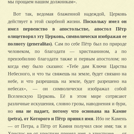
мы прощаем нашим должникам».
Вот так, ведомая блаженной надеждой, Церковь
действует в этой скорбной жизни.
Поскольку имел он
имел первенство в апостольстве, апостол Пётр
олицетворял эту Церковь, символически изображая ее
полноту (generalitas)
. Сам по себе Пётр был по природе
человеком, по благодати — христианином, а по
преизобилию благодати также и первым апостолом; но
когда ему было сказано: «Тебе дам Ключи Царства
Небесного, и что ты свяжешь на земле, будет связано на
небе, и что разрешишь на земле, будет разрешено на
небесах», — он символически изображал собой
Вселенскую Церковь. Её в этом мире сотрясают
различные искушения, словно грозы, наводнения и бури,
но
она не падает, потому что основана на Камне
(petra), от Которого и Пётр принял имя
. Ибо не Камень
— от Петра, а Пётр от Камня получил свое имя; так и
Христос не от христиан принял имя, а христиане — от