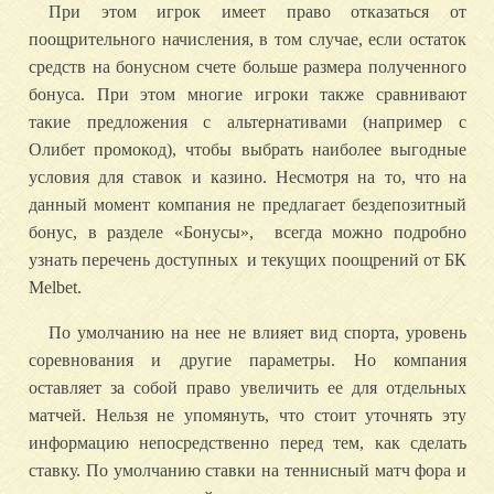
При этом игрок имеет право отказаться от
поощрительного начисления, в том случае, если остаток
средств на бонусном счете больше размера полученного
бонуса. При этом многие игроки также сравнивают
такие предложения с альтернативами (например с
Олибет промокод), чтобы выбрать наиболее выгодные
условия для ставок и казино. Несмотря на то, что на
данный момент компания не предлагает бездепозитный
бонус, в разделе «Бонусы», всегда можно подробно
узнать перечень доступных и текущих поощрений от БК
Melbet.
По умолчанию на нее не влияет вид спорта, уровень
соревнования и другие параметры. Но компания
оставляет за собой право увеличить ее для отдельных
матчей. Нельзя не упомянуть, что стоит уточнять эту
информацию непосредственно перед тем, как сделать
ставку. По умолчанию ставки на теннисный матч фора и