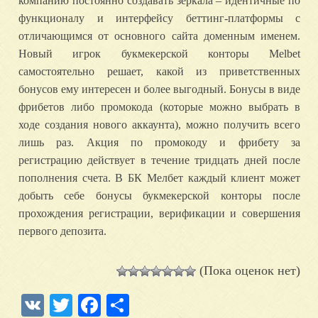
компанию постоянно создавать зеркала – идентичные по
функционалу и интерфейсу беттинг-платформы с
отличающимся от основного сайта доменным именем.
Новый игрок букмекерской конторы Melbet
самостоятельно решает, какой из приветственных
бонусов ему интересен и более выгодный. Бонусы в виде
фрибетов либо промокода (которые можно выбрать в
ходе создания нового аккаунта), можно получить всего
лишь раз. Акция по промокоду и фрибету за
регистрацию действует в течение тридцать дней после
пополнения счета. В БК Мелбет каждый клиент может
добыть себе бонусы букмекерской конторы после
прохождения регистрации, верификации и совершения
первого депозита.
(Пока оценок нет)
VK
Twitter
Facebook
Отправить