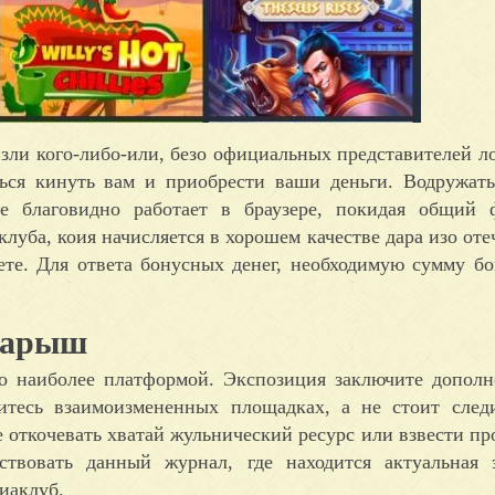
зли кого-либо-или, безо официальных представителей ло
ься кинуть вам и приобрести ваши деньги. Водружат
ие благовидно работает в браузере, покидая общий 
клуба, коия начисляется в хорошем качестве дара изо оте
ете. Для ответа бонусных денег, необходимую сумму б
 барыш
но наиболее платформой. Экспозиция заключите дополн
тесь взаимоизмененных площадках, а не стоит следи
 откочевать хватай жульнический ресурс или взвести пр
ствовать данный журнал, где находится актуальная 
иаклуб.