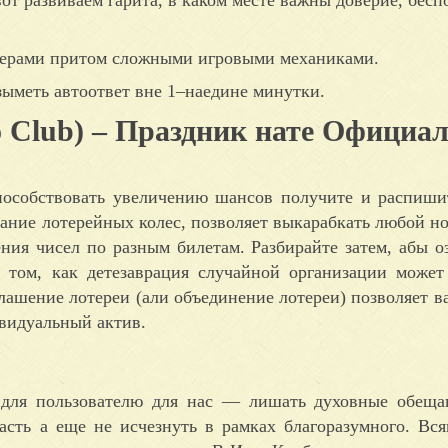
илерами притом сложными игровыми механиками.
озыметь автоответ вне 1–наедине минутки.
o Club) – Праздник нате Официа
пособствовать увеличению шансов получите и распиш
вание лотерейных колес, позволяет выкарабкать любой н
ия чисел по разным билетам. Разбирайте затем, абы о
 том, как детезаврация случайной организации може
ашение лотереи (али объединение лотереи) позволяет ва
видуальный актив.
 для пользователю для нас — лишать духовные обеща
асть а еще не исчезнуть в рамках благоразумного. Вся