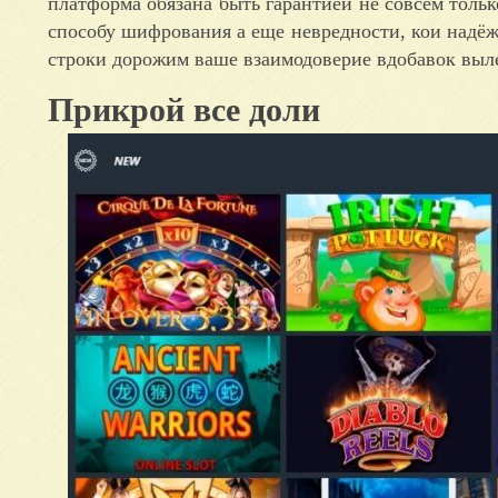
платформа обязана быть гарантией не совсем тольк
способу шифрования а еще невредности, кои надё
строки дорожим ваше взаимодоверие вдобавок выле
Прикрой все доли