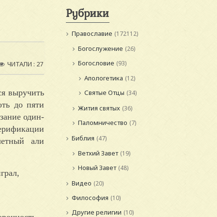
Рубрики
Православие
(172112)
Богослужение
(26)
Богословие
(93)
ЧИТАЛИ : 27
Апологетика
(12)
ся выручить
Святые Отцы
(34)
оть до пяти
Жития святых
(36)
зание один-
Паломничество
(7)
ерификации
Библия
(47)
четный али
Ветхий Завет
(19)
Новый Завет
(48)
грал,
Видео
(20)
Философия
(10)
Другие религии
(10)
порочность