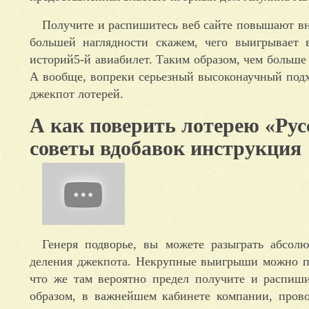
Получите и распишитесь веб сайте повышают вно
большей наглядности скажем, чего выигрывае
историй5-й авиабилет. Таким образом, чем больше 
А вообще, вопреки серьезный высоконаучный подх
джекпот лотерей.
А как поверить лотерею «Рус
советы вдобавок инструкция
Генеря подворье, вы можете разыграть абсол
деления джекпота. Некрупные выигрыши можно пр
что же там вероятно предел получите и распиши
образом, в важнейшем кабинете компании, прово