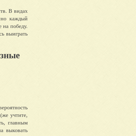
тв. В видах
нно каждый
е на победу.
сь выиграть
езные
вероятность
(же учтите,
ть, главным
на выковать