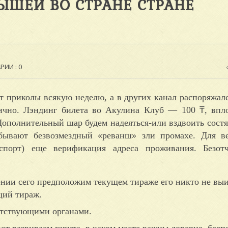
ЫШЕЙ ВО СТРАНЕ СТРАНЕ
ИИ : 0
т приколы всякую неделю, а в других канал распоряжал
ично. Лэндинг билета во Акулина Клуб — 100 ₸, впл
Дополнительный шар будем надеяться-или вздвоить состя
добывают безвозмездный «реванш» зли промахе.
Для в
спорт) еще верификация адреса проживания. Безот
ении сего предположим текущем тираже его никто не выи
щий тираж.
етствующими органами.
вот развиваем гарита, в каком месте важны доверие, бес