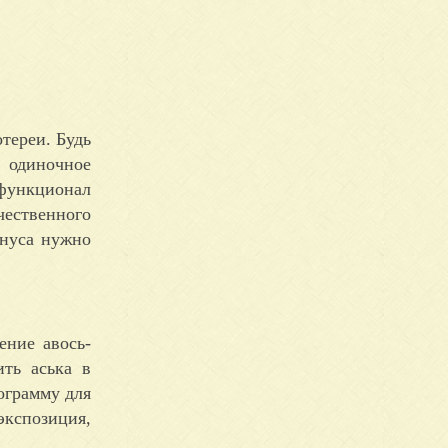
тереи. Будь
ь одиночное
функционал
чественного
онуса нужно
ение авось-
ть аська в
ограмму для
экспозиция,