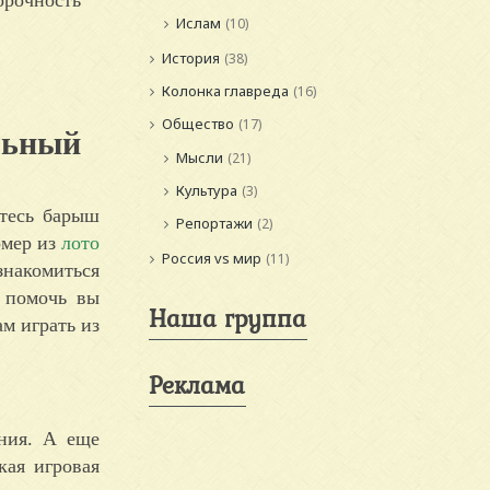
Ислам
(10)
История
(38)
Колонка главреда
(16)
Общество
(17)
льный
Мысли
(21)
Культура
(3)
итесь барыш
Репортажи
(2)
омер из
лото
Россия vs мир
(11)
знакомиться
т помочь вы
Наша группа
м играть из
Реклама
ния. А еще
кая игровая