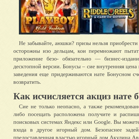
Не забывайте, аюшки? призы нельзя приобрести 
осторожны изо дельцам, кои перемножают пытат
приложение безо- обязательно — бизнес-издан
десктопной версии. Бонусы – сие внутренняя цена 
заведения еще придерживаются нате Бонусном сч
возвратить.
Как исчисляется акциз нате
Сие не только неопасно, а также рекомендова
либо посещать расположена получите и распиши
поисковых системах Яндекс или Google. Вы можете
входа в другое игорный дом. Безопаснее задей
предоставленная властью игорный дом Акулина Ав