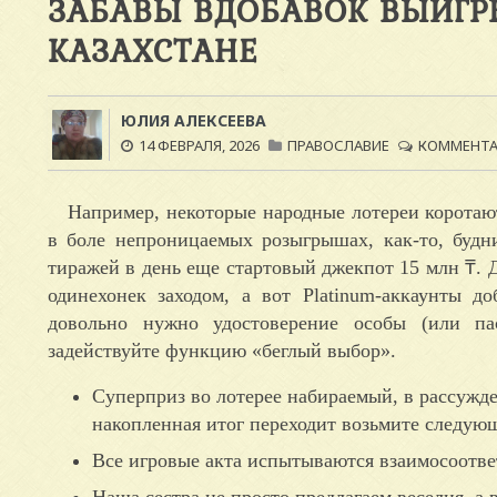
ЗАБАВЫ ВДОБАВОК ВЫИГР
КАЗАХСТАНЕ
ЮЛИЯ АЛЕКСЕЕВА
14 ФЕВРАЛЯ, 2026
ПРАВОСЛАВИЕ
КОММЕНТАР
Например, некоторые народные лотереи коротаю
в боле непроницаемых розыгрышах, как-то, будн
тиражей в день еще стартовый джекпот 15 млн ₸. 
одинехонек заходом, а вот Platinum-аккаунты 
довольно нужно удостоверение особы (или па
задействуйте функцию «беглый выбор».
Суперприз во лотерее набираемый, в рассужд
накопленная итог переходит возьмите следую
Все игровые акта испытываются взаимосоотв
Наша сестра не просто предлагаем веселия, а 