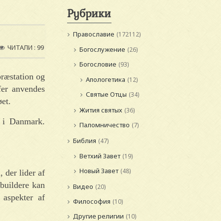
Рубрики
Православие
(172112)
ЧИТАЛИ : 99
Богослужение
(26)
Богословие
(93)
præstation og
Апологетика
(12)
fer anvendes
Святые Отцы
(34)
øet.
Жития святых
(36)
 i Danmark.
Паломничество
(7)
Библия
(47)
Ветхий Завет
(19)
Новый Завет
(48)
der lider af
ybuildere kan
Видео
(20)
 aspekter af
Философия
(10)
Другие религии
(10)