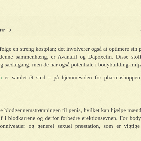
И : 0
ølge en streng kostplan; det involverer også at optimere sin 
 denne sammenhæng, er Avanafil og Dapoxetin. Disse stof
lig sædafgang, men de har også potentiale i bodybuilding-milj
n
er samlet ét sted – på hjemmesiden for pharmashoppen
 blodgennemstrømningen til penis, hvilket kan hjælpe mænd, 
 af i blodkarrene og derfor forbedre erektionsevnen. For bod
ronniveauer og generel sexuel præstation, som er vigtige