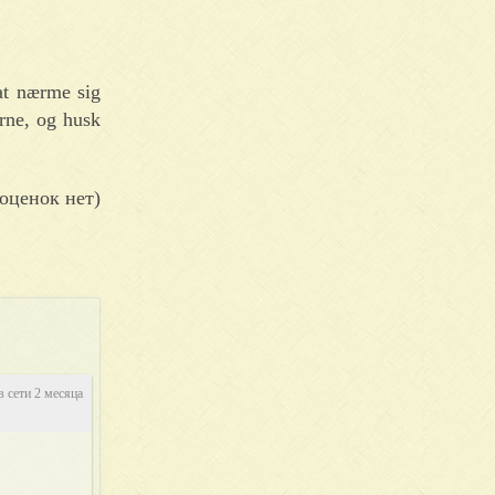
at nærme sig
erne, og husk
оценок нет)
в сети 2 месяца