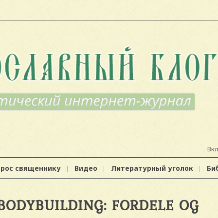
Вк
прос священнику
Видео
Литературный уголок
Би
 BODYBUILDING: FORDELE OG