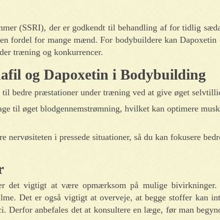
mmer (SSRI), der er godkendt til behandling af for tidlig sæ
re en fordel for mange mænd. For bodybuildere kan Dapoxetin
under træning og konkurrencer.
afil og Dapoxetin i Bodybuilding
til bedre præstationer under træning ved at give øget selvtilli
age til øget blodgennemstrømning, hvilket kan optimere mu
 nervøsiteten i pressede situationer, så du kan fokusere bedr
r
r det vigtigt at være opmærksom på mulige bivirkninger.
me. Det er også vigtigt at overveje, at begge stoffer kan i
i. Derfor anbefales det at konsultere en læge, før man begy