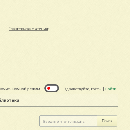
Евангельские чтения
:
лючить ночной режим
Здравствуйте, гость! |
Войти
блиотека
Поиск