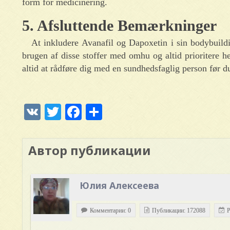
form for medicinering.
5. Afsluttende Bemærkninger
At inkludere Avanafil og Dapoxetin i sin bodybuild
brugen af disse stoffer med omhu og altid prioritere 
altid at rådføre dig med en sundhedsfaglig person før d
VK
Twitter
Facebook
Отправить
Автор публикации
Юлия Алексеева
Комментарии: 0
Публикации: 172088
Р