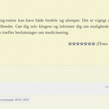
ing-rutine kan have både fordele og ulemper. Det er vigtigt 
helbredet. Gør dig selv klogere og informer dig om mulighed
u træffer beslutninger om medicinering.
(Пока 
не 
егистрация: 06-01-2016