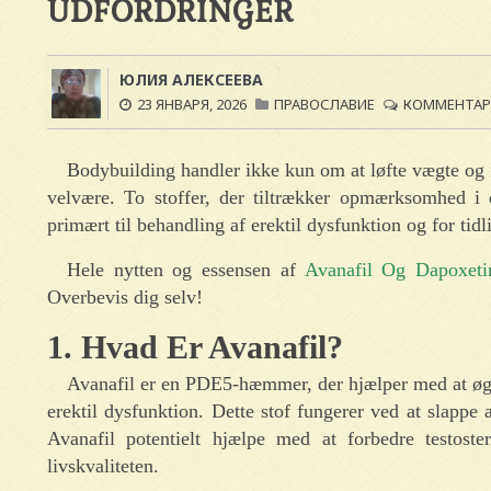
UDFORDRINGER
ЮЛИЯ АЛЕКСЕЕВА
23 ЯНВАРЯ, 2026
ПРАВОСЛАВИЕ
КОММЕНТАРИ
Bodybuilding handler ikke kun om at løfte vægte og f
velvære. To stoffer, der tiltrækker opmærksomhed i
primært til behandling af erektil dysfunktion og for tid
Hele nytten og essensen af
Avanafil Og Dapoxeti
Overbevis dig selv!
1. Hvad Er Avanafil?
Avanafil er en PDE5-hæmmer, der hjælper med at øge
erektil dysfunktion. Dette stof fungerer ved at slappe
Avanafil potentielt hjælpe med at forbedre testoste
livskvaliteten.