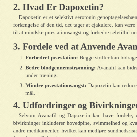
2. Hvad Er Dapoxetin?
Dapoxetin er et selektivt serotonin genoptagelseshæ
forlængelse af den tid, det tager at ejakulere, kan væ
til at mindske præstationsangst og forbedre selvtillid 
3. Fordele ved at Anvende Avan
Forbedret præstation:
Begge stoffer kan bidrage 
Bedre blodgennemstrømning:
Avanafil kan bidr
under træning.
Mindre præstationsangst:
Dapoxetin kan reducere
mål.
4. Udfordringer og Bivirkninge
Selvom Avanafil og Dapoxetin kan have fordele, e
bivirkninger inkluderer hovedpine, svimmelhed og kval
andre medikamenter, hvilket kan medføre sundhedsrisic