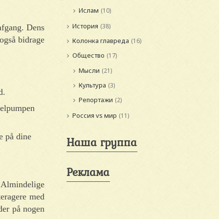
Ислам
(10)
История
(38)
dafgang. Dens
 også bidrage
Колонка главреда
(16)
Общество
(17)
Мысли
(21)
Культура
(3)
d.
Репортажи
(2)
skelpumpen
Россия vs мир
(11)
e på dine
Наша группа
Реклама
 Almindelige
nteragere med
nder på nogen