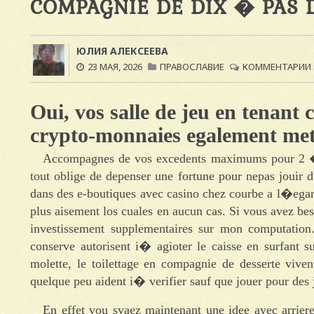
COMPAGNIE DE DIX � PAS 
ЮЛИЯ АЛЕКСЕЕВА
23 МАЯ, 2026
ПРАВОСЛАВИЕ
КОММЕНТАРИИ :
Oui, vos salle de jeu en tenant
crypto-monnaies egalement me
Accompagnes de vos excedents maximums pour 2 � re
tout oblige de depenser une fortune pour nepas jouir d
dans des e-boutiques avec casino chez courbe a l�egard
plus aisement los cuales en aucun cas. Si vous avez bes
investissement supplementaires sur mon computatio
conserve autorisent i� agioter le caisse en surfant s
molette, le toilettage en compagnie de desserte viv
quelque peu aident i� verifier sauf que jouer pour des
En effet vou svaez maintenant une idee avec arrier