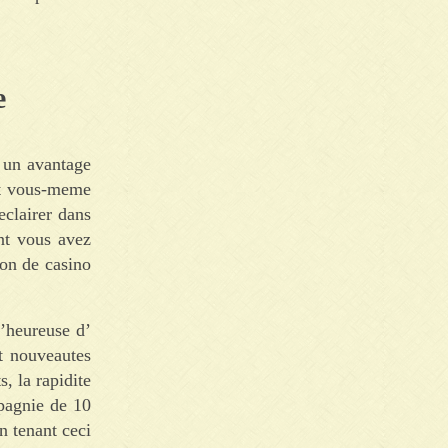
e
 un avantage
 et vous-meme
eclairer dans
ont vous avez
ion de casino
l’heureuse d’
t nouveautes
, la rapidite
mpagnie de 10
n tenant ceci