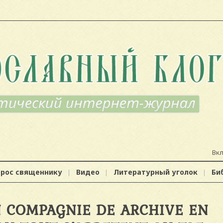
Вк
прос священнику
Видео
Литературный уголок
Би
N COMPAGNIE DE ARCHIVE EN