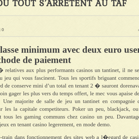
DU TOUT S’ARRETENT AU TAF
 0
 classe minimum avec deux euro use
thode de paiement
latives aux plus performants casinos un tantinet, il ne s
u jeu qui vous fascinent. Tous les sportifs briguant commen
 de conserve mini d’un total en tenant 2 � sauront dorenava
oin gager les plus vers du temps offert, le mec vous apaise d
n. Une majorite de salle de jeu un tantinet en compagni
ur les la capitale competiteurs. Poker un peu, blackjack, o
ent tous les gaming communs chez casino un peu. Davantag
 jeux en tenant casino legerement, en mode demo.
e-train dans fonctionnement des sites web a l�egard de casi