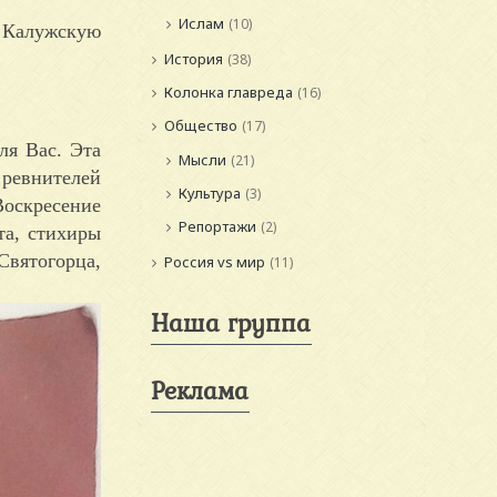
Ислам
(10)
в Калужскую
История
(38)
Колонка главреда
(16)
Общество
(17)
ля Вас. Эта
Мысли
(21)
 ревнителей
Культура
(3)
Воскресение
Репортажи
(2)
та, стихиры
вятогорца,
Россия vs мир
(11)
Наша группа
Реклама