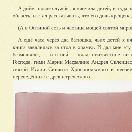
А днём, после службы, я нянчила детей, и туда
область, и стал рассказывать, что его дочь креще
(А в Оптиной есть и частица мощей святой миро
А ещё часа через два батюшка, чьих детей я ня
книга завалилась за стол в храме». И дал мне эт
безмолвия», — и в ней — клад: неизвестное жит
Господа, гимн Марии Магдалине Андрея Скленцас
святой Исаии Синаита Хрисопольского и неизв
переведённые с древнегреческого.