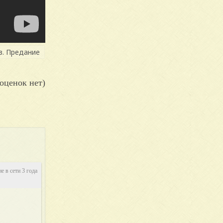
в. Предание
оценок нет)
не в сети 3 года