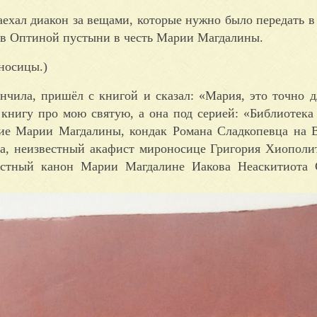
 заехал диакон за вещами, которые нужно было передать 
на в Оптиной пустыни в честь Марии Магдалины.
носицы.)
нчила, пришёл с книгой и сказал: «Мария, это точно д
у книгу про мою святую, а она под серией: «Библиотека
ие Марии Магдалины, кондак Романа Сладкопевца на 
а, неизвестный акафист мироносице Григория Хиополи
естный канон Марии Магдалине Иакова Неаскитиота С