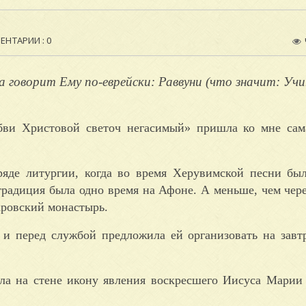
НТАРИИ : 0
 говорит Ему по-еврейски: Раввуни (что значит: Учи
бви Христовой светоч негасимый» пришла ко мне сам
бряде литургии, когда во время Херувимской песни бы
традиция была одно время на Афоне. А меньше, чем чере
ровский монастырь.
 и перед службой предложила ей организовать на завт
ла на стене икону явления воскресшего Иисуса Марии