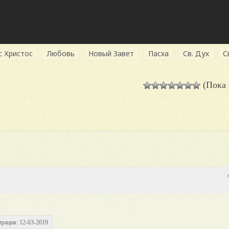
с Христос
Любовь
Новый Завет
Пасха
Св. Дух
С
(Пока 
трация: 12-03-2019