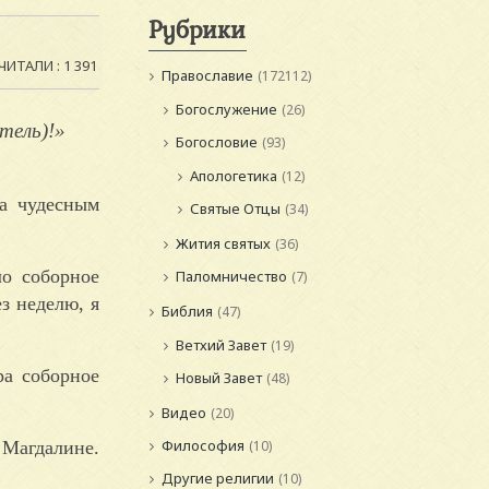
Рубрики
ЧИТАЛИ : 1 391
Православие
(172112)
Богослужение
(26)
тель)!»
Богословие
(93)
Апологетика
(12)
а чудесным
Святые Отцы
(34)
Жития святых
(36)
ло соборное
Паломничество
(7)
з неделю, я
Библия
(47)
Ветхий Завет
(19)
ра соборное
Новый Завет
(48)
Видео
(20)
Философия
 Магдалине.
(10)
Другие религии
(10)