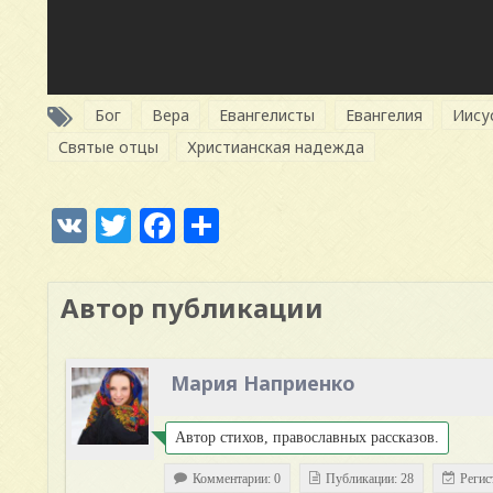
Бог
Вера
Евангелисты
Евангелия
Иису
Святые отцы
Христианская надежда
VK
Twitter
Facebook
Отправить
Автор публикации
Мария Наприенко
Автор стихов, православных рассказов.
Комментарии: 0
Публикации: 28
Регис