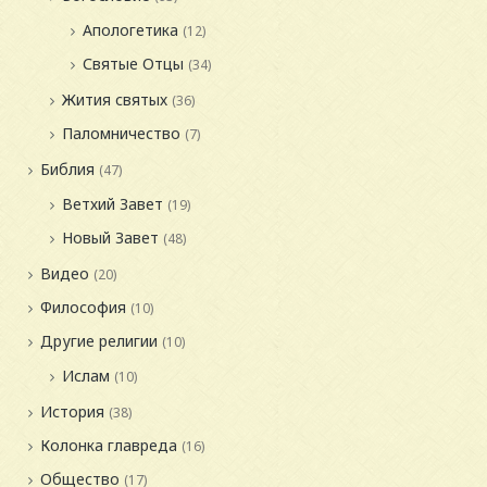
Апологетика
(12)
Святые Отцы
(34)
Жития святых
(36)
Паломничество
(7)
Библия
(47)
Ветхий Завет
(19)
Новый Завет
(48)
Видео
(20)
Философия
(10)
Другие религии
(10)
Ислам
(10)
История
(38)
Колонка главреда
(16)
Общество
(17)