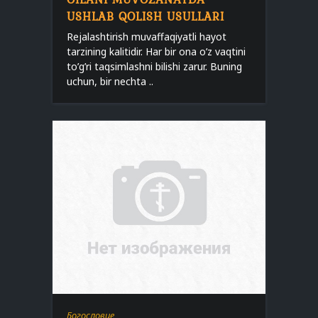
USHLAB QOLISH USULLARI
Rejalashtirish muvaffaqiyatli hayot
tarzining kalitidir. Har bir ona o’z vaqtini
to’g’ri taqsimlashni bilishi zarur. Buning
uchun, bir nechta ..
Богословие