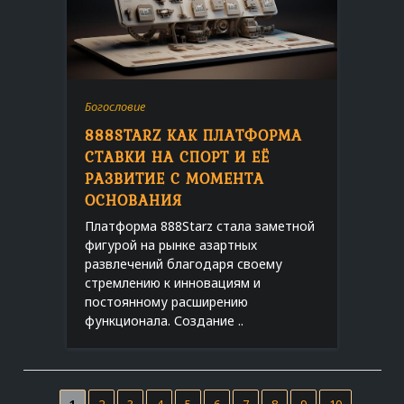
Богословие
888STARZ КАК ПЛАТФОРМА
СТАВКИ НА СПОРТ И ЕЁ
РАЗВИТИЕ С МОМЕНТА
ОСНОВАНИЯ
Платформа 888Starz стала заметной
фигурой на рынке азартных
развлечений благодаря своему
стремлению к инновациям и
постоянному расширению
функционала. Создание ..
1
2
3
4
5
6
7
8
9
10