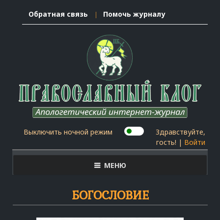
Обратная связь
Помочь журналу
Выключить ночной режим
Здравствуйте,
гость! |
Войти
МЕНЮ
БОГОСЛОВИЕ