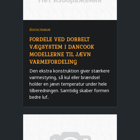
Богословие
FORDELE VED DOBBELT
VÆGSYSTEM I DANCOOK
MODELLERNE TIL JÆVN
VARMEFORDELING
Den ekstra konstruktion giver stærkere
varmestyring, så kul eller brændsel
holder en jævn temperatur under hele
tilberedningen. Samtidig skaber formen
bedre luf..