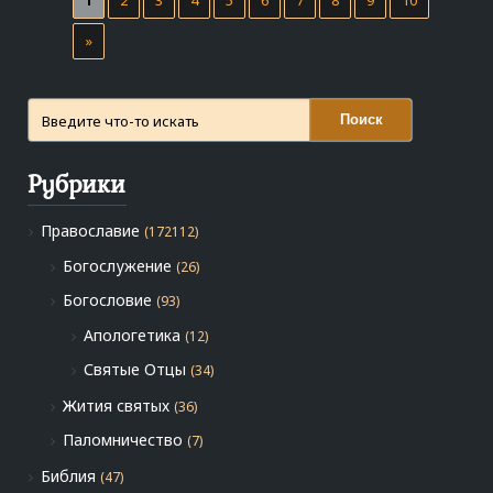
»
Поиск
Рубрики
Православие
(172112)
Богослужение
(26)
Богословие
(93)
Апологетика
(12)
Святые Отцы
(34)
Жития святых
(36)
Паломничество
(7)
Библия
(47)