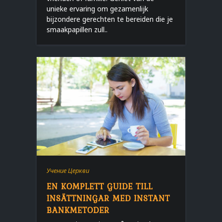
unieke ervaring om gezamenlijk
bijzondere gerechten te bereiden die je
smaakpapillen zull..
Учение Церкви
EN KOMPLETT GUIDE TILL
INSÄTTNINGAR MED INSTANT
BANKMETODER