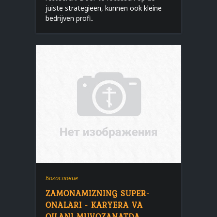
juiste strategieën, kunnen ook kleine
bedrijven profi..
Богословие
ZAMONAMIZNING SUPER-
ONALARI - KARYERA VA
OILANI MUVOZANATDA