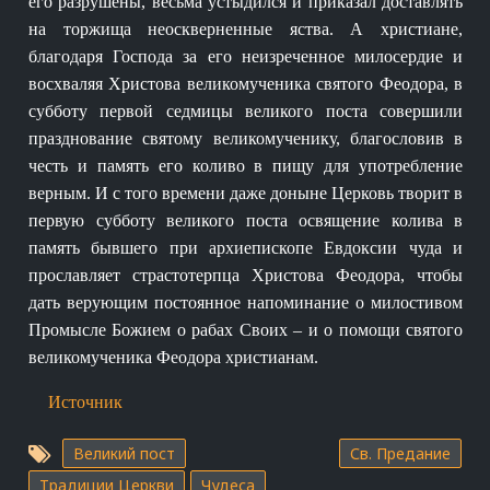
его разрушены, весьма устыдился и приказал доставлять
на торжища неоскверненные яства. А христиане,
благодаря Господа за его неизреченное милосердие и
восхваляя Христова великомученика святого Феодора, в
субботу первой седмицы великого поста совершили
празднование святому великомученику, благословив в
честь и память его коливо в пищу для употребление
верным. И с того времени даже доныне Церковь творит в
первую субботу великого поста освящение колива в
память бывшего при архиепископе Евдоксии чуда и
прославляет страстотерпца Христова Феодора, чтобы
дать верующим постоянное напоминание о милостивом
Промысле Божием о рабах Своих – и о помощи святого
великомученика Феодора христианам.
Источник
Великий пост
Св. Предание
Традиции Церкви
Чудеса