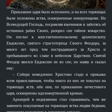
Приказание царя было исполнено, и на всех торжищах
были положены яства, оскверненные неверующими. Но
Всеведущий Господь, посрамляя язычников и заботясь об
истинных рабах Своих, разорил сие тайное коварство.
Он послал к константинопольскому архиепископу
Евдоксию, святого страстотерпца Своего Феодора, за
много лет пред тем пострадавшего за Христа и
пребывавшего во славе в небесном Царствии. Святой
Феодор явился Евдоксию не во сне, но наяву и сказал
ему:
– Собери немедленно Христово стадо и прикажи
всем православным, чтобы никто из них не покупал на
торжищах яств, ибо они, по приказанию нечестивого
царя, осквернены идоложертвенной кровью.
Архиерей в недоумении стал спрашивать, чем же
заменить покупаемые на торжищах яства людям бедным,
имеющим недостаток в домашних запасах: