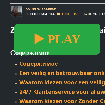
ЮЛИЯ АЛЕКСЕЕВА
08 ФЕВРАЛЯ, 2026
ПРАВОСЛАВИЕ
КОММЕНТАР
Zonder Cruks Online Cas
▶️ PLAY
Содержимое
Содержимое
Een
veilig en betrouwbaar onli
Waarom
kiezen voor een veili
24/7
Klantenservice voor al u
Waarom
kiezen voor Zonder C