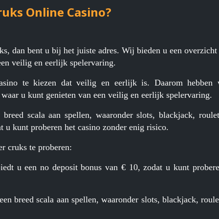
ruks Online Casino?
s, dan bent u bij het juiste adres. Wij bieden u een overzicht
n veilig en eerlijk spelervaring.
sino te kiezen dat veilig en eerlijk is. Daarom hebben w
waar u kunt genieten van een veilig en eerlijk spelervaring.
breed scala aan spellen, waaronder slots, blackjack, roulet
 u kunt proberen het casino zonder enig risico.
r cruks te proberen:
iedt u een no deposit bonus van € 10, zodat u kunt probere
een breed scala aan spellen, waaronder slots, blackjack, roule