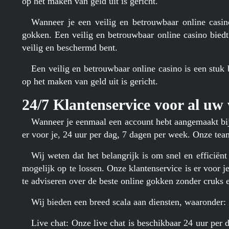
op het maken van geld uit is gericht.
Wanneer je een veilig en betrouwbaar online casino
gokken. Een veilig en betrouwbaar online casino bied
veilig en beschermd bent.
Een veilig en betrouwbaar online casino is een stuk 
op het maken van geld uit is gericht.
24/7 Klantenservice voor al uw
Wanneer je eenmaal een account hebt aangemaakt bij 
er voor je, 24 uur per dag, 7 dagen per week. Onze team
Wij weten dat het belangrijk is om snel en efficië
mogelijk op te lossen. Onze klantenservice is er voor j
te adviseren over de beste online gokken zonder cruks e
Wij bieden een breed scala aan diensten, waaronder:
Live chat: Onze live chat is beschikbaar 24 uur per d