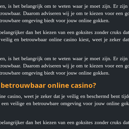
n, is het belangrijk om te weten waar je moet zijn. Er zijn
etrouwbaar. Daarom adviseren wij je om te kiezen voor een g
betrouwbare omgeving biedt voor jouw online gokken.
belangrijker dan het kiezen van een goksites zonder cruks da
eilig en betrouwbaar online casino kiest, weet je zeker dat
n, is het belangrijk om te weten waar je moet zijn. Er zijn
etrouwbaar. Daarom adviseren wij je om te kiezen voor een g
betrouwbare omgeving biedt voor jouw online gokken.
 betrouwbaar online casino?
ne casino, weet je zeker dat je veilig en beschermd bent tijd
t een veilige en betrouwbare omgeving voor jouw online gok
belangrijker dan het kiezen van een goksites zonder cruks da