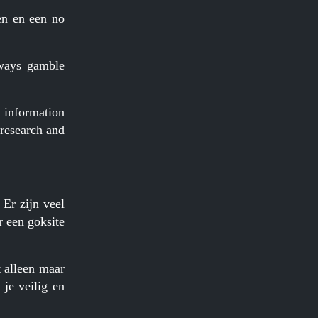
len en een no
lways gamble
 information
 research and
 Er zijn veel
r een goksite
t alleen maar
 je veilig en