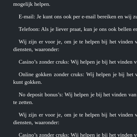
mogelijk helpen.
E-mail: Je kunt ons ook per e-mail bereiken en wij z
Telefoon: Als je liever praat, kun je ons ook bellen e
Wij zijn er voor je, om je te helpen bij het vinden
diensten, waaronder:
Casino’s zonder cruks: Wij helpen je bij het vinden v
Online gokken zonder cruks: Wij helpen je bij het 
kunt gokken.
No deposit bonus’s: Wij helpen je bij het vinden van
te zetten.
Wij zijn er voor je, om je te helpen bij het vinden
diensten, waaronder:
Casino’s zonder cruks: Wij helpen je bij het vinden v