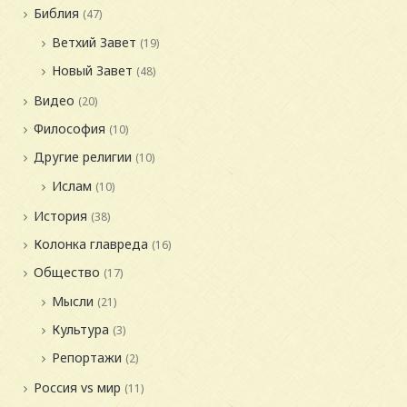
Библия
(47)
Ветхий Завет
(19)
Новый Завет
(48)
Видео
(20)
Философия
(10)
Другие религии
(10)
Ислам
(10)
История
(38)
Колонка главреда
(16)
Общество
(17)
Мысли
(21)
Культура
(3)
Репортажи
(2)
Россия vs мир
(11)