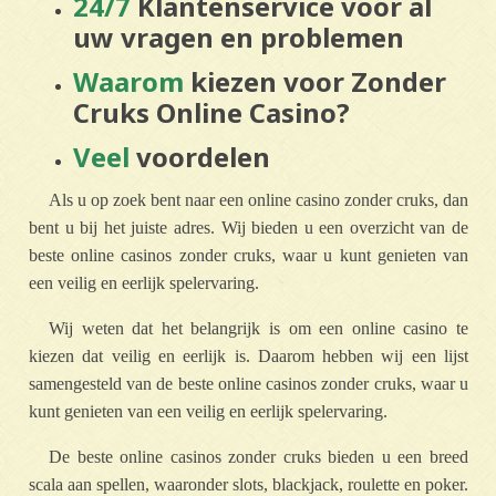
24/7
Klantenservice voor al
uw vragen en problemen
Waarom
kiezen voor Zonder
Cruks Online Casino?
Veel
voordelen
Als u op zoek bent naar een online casino zonder cruks, dan
bent u bij het juiste adres. Wij bieden u een overzicht van de
beste online casinos zonder cruks, waar u kunt genieten van
een veilig en eerlijk spelervaring.
Wij weten dat het belangrijk is om een online casino te
kiezen dat veilig en eerlijk is. Daarom hebben wij een lijst
samengesteld van de beste online casinos zonder cruks, waar u
kunt genieten van een veilig en eerlijk spelervaring.
De beste online casinos zonder cruks bieden u een breed
scala aan spellen, waaronder slots, blackjack, roulette en poker.