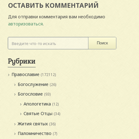
ОСТАВИТЬ КОММЕНТАРИЙ
Для отправки комментария вам необходимо
авторизоваться
.
Поиск
Рубрики
Православие
(172112)
Богослужение
(26)
Богословие
(93)
Апологетика
(12)
Святые Отцы
(34)
Жития святых
(36)
Паломничество
(7)