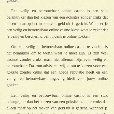
gokken.
Een veilig en betrouwbaar online casino is een stuk
belangrijker dan het kiezen van een goksites zonder cruks dat
alleen maar op het maken van geld uit is gericht. Wanneer je
een veilig en betrouwbaar online casino kiest, weet je zeker dat
je veilig en beschermd bent tijdens je online gokken.
Om een veilig en betrouwbaar online casino te vinden, is
het belangrijk om te weten waar je moet zijn. Er zijn veel
casinos zonder cruks, maar niet allemaal zijn even veilig en
betrouwbaar. Daarom adviseren wij je om te kiezen voor een
goksite zonder cruks dat een goede reputatie heeft en een
veilige en betrouwbare omgeving biedt voor jouw online
gokken.
Een veilig en betrouwbaar online casino is een stuk
belangrijker dan het kiezen van een goksites zonder cruks dat
alleen maar op het maken van geld uit is gericht. Wanneer je