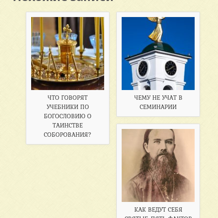
ЧТО ГОВОРЯТ
ЧЕМУ НЕ УЧАТ В
УЧЕБНИКИ ПО
СЕМИНАРИИ
БОГОСЛОВИЮ О
ТАИНСТВЕ
СОБОРОВАНИЯ?
КАК ВЕДУТ СЕБЯ