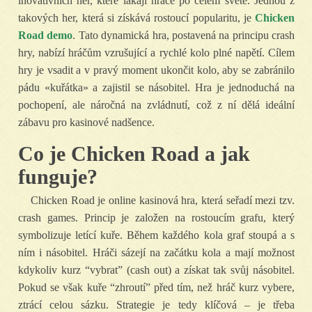
inovativních her, které lákají hráče po celém světě. Jednou z
takových her, která si získává rostoucí popularitu, je
Chicken
Road demo
. Tato dynamická hra, postavená na principu crash
hry, nabízí hráčům vzrušující a rychlé kolo plné napětí. Cílem
hry je vsadit a v pravý moment ukončit kolo, aby se zabránilo
pádu «kuřátka» a zajistil se násobitel. Hra je jednoduchá na
pochopení, ale náročná na zvládnutí, což z ní dělá ideální
zábavu pro kasinové nadšence.
Co je Chicken Road a jak
funguje?
Chicken Road je online kasinová hra, která seřadí mezi tzv.
crash games. Princip je založen na rostoucím grafu, který
symbolizuje letící kuře. Během každého kola graf stoupá a s
ním i násobitel. Hráči sázejí na začátku kola a mají možnost
kdykoliv kurz “vybrat” (cash out) a získat tak svůj násobitel.
Pokud se však kuře “zhroutí” před tím, než hráč kurz vybere,
ztrácí celou sázku. Strategie je tedy klíčová – je třeba