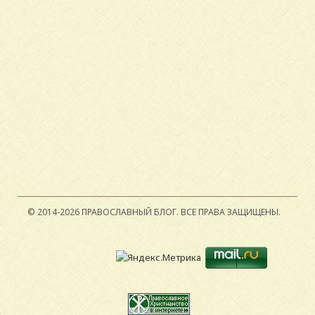
© 2014-2026 ПРАВОСЛАВНЫЙ БЛОГ.
ВСЕ ПРАВА ЗАЩИЩЕНЫ.