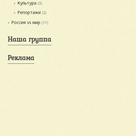
Культура
(3)
Репортажи
(2)
Россия vs мир
(11)
Наша группа
Реклама