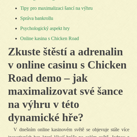
Tipy pro maximalizaci šancí na výhru
Správa bankrollu
Psychologický aspekt hry
Online kasina s Chicken Road
Zkuste štěstí a adrenalin
v online casinu s Chicken
Road demo – jak
maximalizovat své šance
na výhru v této
dynamické hře?
V dnešním online kasinovém světě se objevuje stále více