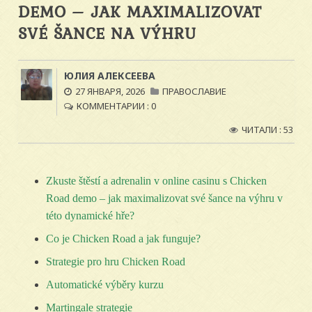
DEMO – JAK MAXIMALIZOVAT
SVÉ ŠANCE NA VÝHRU
ЮЛИЯ АЛЕКСЕЕВА
27 ЯНВАРЯ, 2026
ПРАВОСЛАВИЕ
КОММЕНТАРИИ : 0
ЧИТАЛИ : 53
Zkuste štěstí a adrenalin v online casinu s Chicken
Road demo – jak maximalizovat své šance na výhru v
této dynamické hře?
Co je Chicken Road a jak funguje?
Strategie pro hru Chicken Road
Automatické výběry kurzu
Martingale strategie