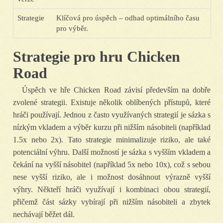
Strategie
Klíčová pro úspěch – odhad optimálního času
pro výběr.
Strategie pro hru Chicken
Road
Úspěch ve hře Chicken Road závisí především na dobře
zvolené strategii. Existuje několik oblíbených přístupů, které
hráči používají. Jednou z často využívaných strategií je sázka s
nízkým vkladem a výběr kurzu při nižším násobiteli (například
1.5x nebo 2x). Tato strategie minimalizuje riziko, ale také
potenciální výhru. Další možností je sázka s vyšším vkladem a
čekání na vyšší násobitel (například 5x nebo 10x), což s sebou
nese vyšší riziko, ale i možnost dosáhnout výrazně vyšší
výhry. Někteří hráči využívají i kombinaci obou strategií,
přičemž část sázky vybírají při nižším násobiteli a zbytek
nechávají běžet dál.