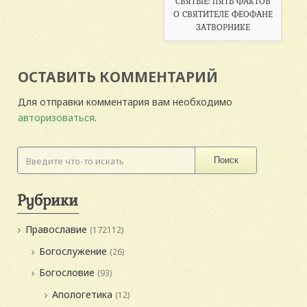
СВЯТЫЕ: ПЯТЬ ФАКТОВ
О СВЯТИТЕЛЕ ФЕОФАНЕ
ЗАТВОРНИКЕ
ОСТАВИТЬ КОММЕНТАРИЙ
Для отправки комментария вам необходимо
авторизоваться
.
Поиск
Рубрики
Православие
(172112)
Богослужение
(26)
Богословие
(93)
Апологетика
(12)