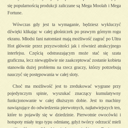
się popularnością produkcji zaliczane są Mega Moolah i Mega
Fortune.
Wówczas gdy jest ta wymaganie, będziesz wykluczyć
dźwięki klikając w całej głośniczek po prawym górnym rogu
ekranu. Młodsi fani natomiast mają możliwość zagrać po Ultra
Hot głównie przez przyzwoitości jak i również atrakcyjnego
interfejsu. Częścią odstraszającym może stać się szata
graficzna, lecz niewątpliwie nie zaakceptować zostanie kobieta
stanowiła dużej problemu na rzecz graczy, którzy potrzebują
nauczyć się postępowania w całej sloty.
Choć ma możliwość jest to zredukować wygrane przy
pojedynczym spinie, wyszukać znaczący kumulatywny
funkcjonowanie w całej dłuższym dobie. Jest to machiny
nawiązujące do odwiedzenia pierwotnych, najłatwiejszych ten,
które to pojawiły się w dziedzinie. Pierwotnie owocówki i
hotspoty miały tego typu odmianę, gdyż twórcy odrzucić mieli