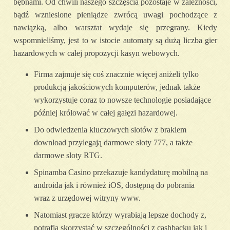
bębnami. Od chwili naszego szczęścia pozostaje w zależności,
bądź wzniesione pieniądze zwrócą uwagi pochodzące z
nawiązką, albo warsztat wydaje się przegrany. Kiedy
wspomnieliśmy, jest to w istocie automaty są dużą liczba gier
hazardowych w całej propozycji kasyn webowych.
Firma zajmuje się coś znacznie więcej aniżeli tylko
produkcją jakościowych komputerów, jednak także
wykorzystuje coraz to nowsze technologie posiadające
później królować w całej gałęzi hazardowej.
Do odwiedzenia kluczowych slotów z brakiem
download przylegają darmowe sloty 777, a także
darmowe sloty RTG.
Spinamba Casino przekazuje kandydaturę mobilną na
androida jak i również iOS, dostępną do pobrania
wraz z urzędowej witryny www.
Natomiast gracze którzy wyrabiają lepsze dochody z,
potrafią skorzystać w szczególności z cashbacku jak i