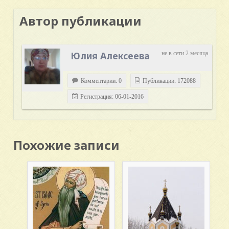
Автор публикации
Юлия Алексеева
не в сети 2 месяца
Комментарии: 0
Публикации: 172088
Регистрация: 06-01-2016
Похожие записи