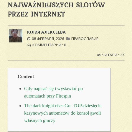
NAJWAŻNIEJSZYCH SLOTÓW
PRZEZ INTERNET
ЮЛИЯ АЛЕКСЕЕВА
08 ФЕВРАЛЯ, 2026
ПРАВОСЛАВИЕ
КОММЕНТАРИИ : 0
ЧИТАЛИ : 27
Content
Gdy napisać się i wystawiać po
automatach przy Firespin
The dark knight rises Gra TOP-dziesięciu
kasynowych automatów do konsol gwoli
własnych graczy