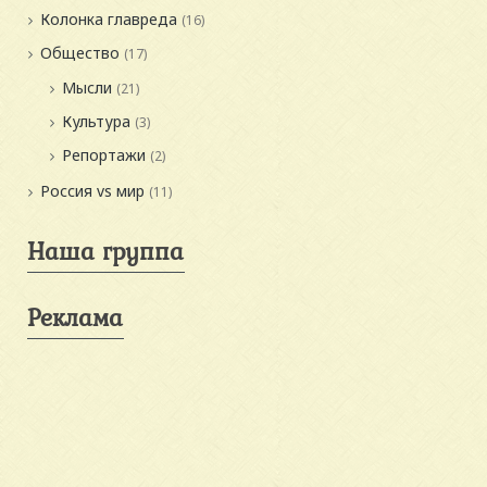
Колонка главреда
(16)
Общество
(17)
Мысли
(21)
Культура
(3)
Репортажи
(2)
Россия vs мир
(11)
Наша группа
Реклама