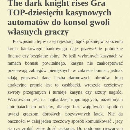
The dark knight rises Gra
TOP-dziesięciu kasynowych
automatów do konsol gwoli
własnych graczy
Po wpisaniu tej w całej rejestracji bądź później w założeniu
konta bankowego bankowego daje przeważnie poboczne
finanse czy bezpłatne spiny. Po jeśli wybranych kasynach w
ramach bonusu powitalnego, kasyna nie zaakceptować
przelewają zabiegów pieniężnych w zakresie bonusu, jednak
zdają graczowi daną liczba darmowych obrotów. Inną
atrakcyjne premie jest to cashbacki, wreszcie częściowe
zwroty przegranych i turnieje kasyna czy zrzuty nagród.
Wzorowana jest na najbardziej imponujących, naziemnych
automatach do uciechy, dlatego bez wątpliwości spodoba
uwagi graczom dorosłych, pozytywnych latek. Nie da
baczności w całej jeden rzeczowy sposób komunikować , jacy
starczy zrobić, żeby dojść jackpota. Do podobnie cieszących