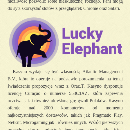
możliwość pozwolić sobie nieskutecznej różnego. Fani mogą
do syta skorzystać slotów z przeglądarek Chrome oraz Safari.
Kasyno wydaje się być własnością Atlantic Management
B.V., która to operuje na podstawie porozumienia na temat
świadczenie propozycje wraz z Oraz.T. Kasyno dysponuje
licencję Curaçao o numerze 5536/JAZ, która zapewnia
uczciwą jak i również określoną grę gwoli Polaków. Kasyno
oferuje nad 2000 komputerów od momentu
najkorzystniejszych dostawców, takich jak Pragmatic Play,
NetEnt, Microgaming jak i również innych. Wśród pierwszych
procedur starczy odróżnić tego typu opcje gdy Visa,