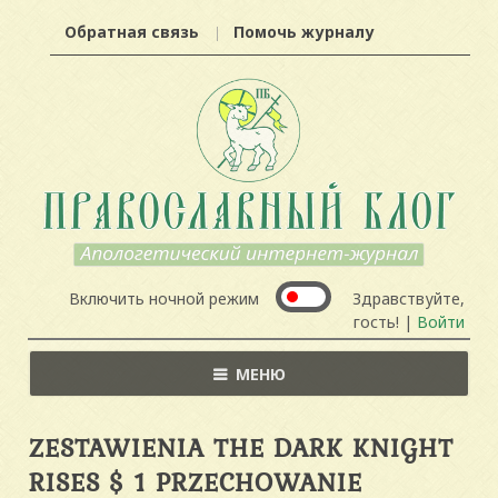
Обратная связь
Помочь журналу
Включить ночной режим
Здравствуйте,
гость! |
Войти
МЕНЮ
ZESTAWIENIA THE DARK KNIGHT
RISES $ 1 PRZECHOWANIE