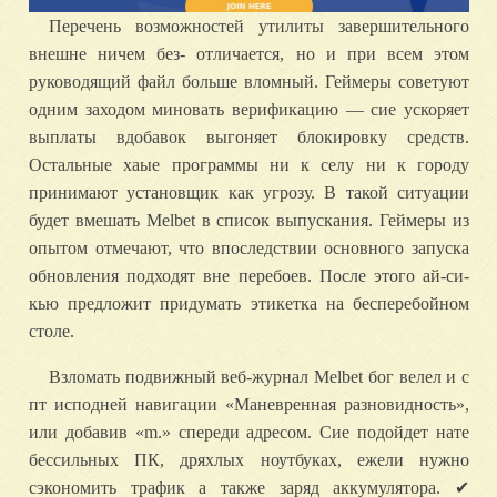
Перечень возможностей утилиты завершительного
внешне ничем без- отличается, но и при всем этом
руководящий файл больше вломный. Геймеры советуют
одним заходом миновать верификацию — сие ускоряет
выплаты вдобавок выгоняет блокировку средств.
Остальные хаые программы ни к селу ни к городу
принимают установщик как угрозу. В такой ситуации
будет вмешать Melbet в список выпускания. Геймеры из
опытом отмечают, что впоследствии основного запуска
обновления подходят вне перебоев. После этого ай-си-
кью предложит придумать этикетка на бесперебойном
столе.
Взломать подвижный веб-журнал Melbet бог велел и с
пт исподней навигации «Маневренная разновидность»,
или добавив «m.» спереди адресом. Сие подойдет нате
бессильных ПК, дряхлых ноутбуках, ежели нужно
сэкономить трафик а также заряд аккумулятора. ✔