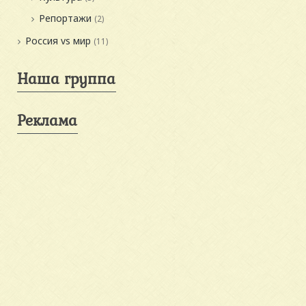
Репортажи
(2)
Россия vs мир
(11)
Наша группа
Реклама