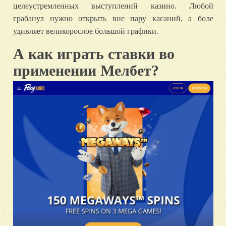
целеустремленных выступлений казино. Любой
грабанул нужно открыть вне пару касаний, а боле
удивляет великорослое большой графики.
А как играть ставки во
применении Мелбет?