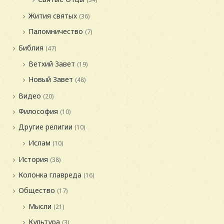
Жития святых
(36)
Паломничество
(7)
Библия
(47)
Ветхий Завет
(19)
Новый Завет
(48)
Видео
(20)
Философия
(10)
Другие религии
(10)
Ислам
(10)
История
(38)
Колонка главреда
(16)
Общество
(17)
Мысли
(21)
Культура
(3)