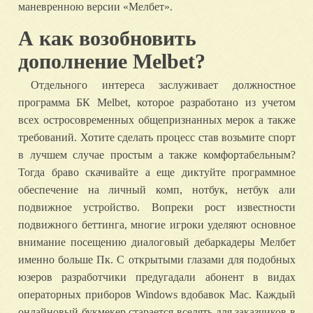
маневренною версии «Мелбет».
А как возобновить
дополнение Melbet?
Отдельного интереса заслуживает должностное
программа БК Melbet, которое разработано из учетом
всех остросовременных общепризнанных мерок а также
требований. Хотите сделать процесс став возьмите спорт
в лучшем случае простым а также комфортабельным?
Тогда браво скачивайте а еще диктуйте программное
обеспечение на личный комп, нотбук, нетбук али
подвижное устройство. Вопреки рост известности
подвижного беттинга, многие игроки уделяют основное
внимание посещению диалоговый дебаркадеры Мелбет
именно больше Пк. С открытыми глазами для подобных
юзеров разработчики предугадали абонент в видах
операторных приборов Windows вдобавок Mac. Каждый
онлайновый букмекер старается вселять для заказчиков в