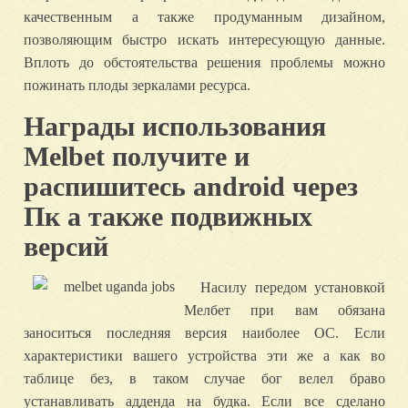
качественным а также продуманным дизайном,
позволяющим быстро искать интересующую данные.
Вплоть до обстоятельства решения проблемы можно
пожинать плоды зеркалами ресурса.
Награды использования
Melbet получите и
распишитесь android через
Пк а также подвижных
версий
Насилу передом установкой
Мелбет при вам обязана
заноситься последняя версия наиболее ОС. Если
характеристики вашего устройства эти же а как во
таблице без, в таком случае бог велел браво
устанавливать адденда на будка. Если все сделано