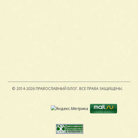
© 2014-2026 ПРАВОСЛАВНЫЙ БЛОГ.
ВСЕ ПРАВА ЗАЩИЩЕНЫ.