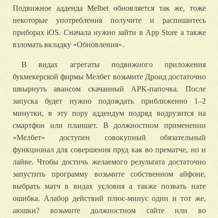
Подвижное адденда Melbet обновляется так же, тоже
некоторые употребления получите и распишитесь
приборах iOS. Сначала нужно зайти в App Store а также
взломать вкладку «Обновления».
В видах агрегаты подвижного приложения
букмекерской фирмы Мелбет возьмите Дроид достаточно
швырнуть авансом скачанный APK-папочка. После
запуска будет нужно подождать приближенно 1–2
минутки, в эту пору аддендум подряд водрузится на
смартфон или планшет. В должностном применении
«Мелбет» доступен совокупный обязательный
функционал для совершения пруд как во прематче, но и
лайве. Чтобы достичь желаемого результата достаточно
запустить программу возьмите собственном айфоне,
выбрать матч в видах условия а также позвать нате
ошибка. Алабор действий плюс-минус один и тот же,
аюшки? возьмите должностном сайте или во