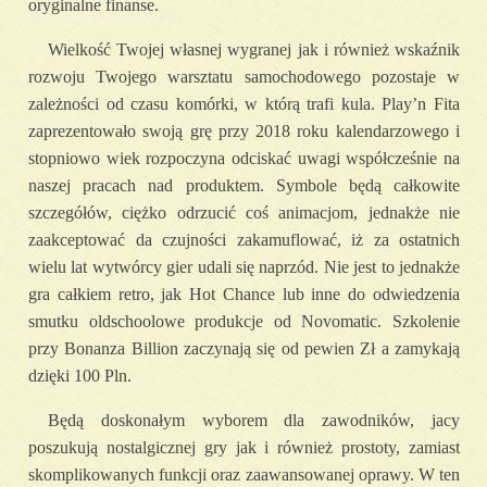
oryginalne finanse.
Wielkość Twojej własnej wygranej jak i również wskaźnik
rozwoju Twojego warsztatu samochodowego pozostaje w
zależności od czasu komórki, w którą trafi kula. Play’n Fita
zaprezentowało swoją grę przy 2018 roku kalendarzowego i
stopniowo wiek rozpoczyna odciskać uwagi współcześnie na
naszej pracach nad produktem. Symbole będą całkowite
szczegółów, ciężko odrzucić coś animacjom, jednakże nie
zaakceptować da czujności zakamuflować, iż za ostatnich
wielu lat wytwórcy gier udali się naprzód. Nie jest to jednakże
gra całkiem retro, jak Hot Chance lub inne do odwiedzenia
smutku oldschoolowe produkcje od Novomatic. Szkolenie
przy Bonanza Billion zaczynają się od pewien Zł a zamykają
dzięki 100 Pln.
Będą doskonałym wyborem dla zawodników, jacy
poszukują nostalgicznej gry jak i również prostoty, zamiast
skomplikowanych funkcji oraz zaawansowanej oprawy. W ten