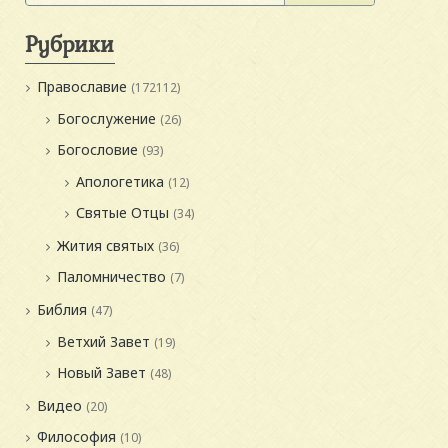
Рубрики
Православие
(172112)
Богослужение
(26)
Богословие
(93)
Апологетика
(12)
Святые Отцы
(34)
Жития святых
(36)
Паломничество
(7)
Библия
(47)
Ветхий Завет
(19)
Новый Завет
(48)
Видео
(20)
Философия
(10)