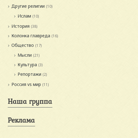
Другие религии
(10)
Ислам
(10)
История
(38)
Колонка главреда
(16)
Общество
(17)
Мысли
(21)
Культура
(3)
Репортажи
(2)
Россия vs мир
(11)
Наша группа
Реклама