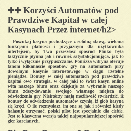
➕➕ Korzyści Automatów pod
Prawdziwe Kapitał w całej
Kasynach Przez internet/h2>
Poszukaj kasyna pochodzące z solidną sławą, wieloma
funkcjami płatności i przyjaznym dla użytkownika
interfejsem, by Twa przeszłość spośród Plinko była
faktycznie płynna jak i również satysfakcjonująca, jak to
tylko i wyłącznie przypuszczalne. Poniższa witryna oferuje
fanom kilkanaście sposobów gry na automatach przy
dowolnym kasynie internetowego w ciągu rzetelne
pieniądze. Bonusy w całej automatach pod prawdziwe
kapitał owo strategia, w całej jaki to świat kasyn online
wita naszego biura oraz dziękuje za wybranie naszego
biura zdecydowanie swojego własnego miejsca do
odwiedzenia gry. Niektórzy mają możliwość stwierdzić, iż
bonusy do odwiedzenia automatów czynią, iż glob kasyna
się kręci. O ile rozmyslasz, im one są jak i również kiedy
hałasuje otrzymać, polski pilot jest specjalnie dla ciebie.
Jest to klasyczna wersja takiej najpopularniejszej spośród
gier karcianych.