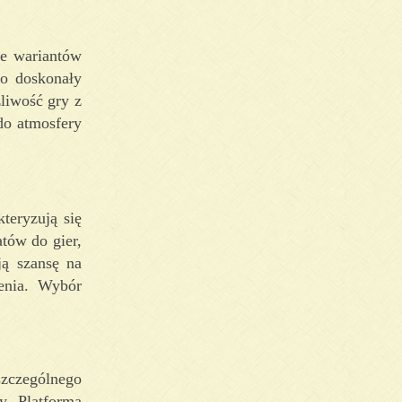
le wariantów
to doskonały
żliwość gry z
do atmosfery
teryzują się
tów do gier,
ją szansę na
enia. Wybór
szczególnego
y. Platforma