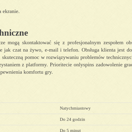
 ekranie.
chniczne
ze mogą skontaktować się z profesjonalnym zespołem obs
 jak czat na żywo, e-mail i telefon. Obsługa klienta jest d
 i skuteczną pomoc w rozwiązywaniu problemów technicznyc
staniem z platformy. Prioritecie onlyspins zadowolenie grac
apewnienia komfortu gry.
Natychmiastowy
Do 24 godzin
Do 5 minut