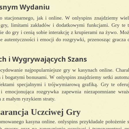
esnym Wydaniu
 stacjonarnego, jak i online. W onlyspins znajdziemy wie
mi gry, limitami zakładów i dodatkowymi funkcjami. Gry te 
cie do gry i cenią sobie interakcję z krupierami na żywo. Mo
 autentyczności i emocji do rozgrywki, przenosząc gracza 
ch i Wygrywających Szans
ecydowanie najpopularniejsze gry w kasynach online. Charak
h i bogatymi bonusami. W onlyspins znajdziemy setki automa
ktami specjalnymi i trójwymiarową grafiką. Gry te oferu
 i emocjonująca rozgrywka zapewnia niezapomniane wraż
 z małym ryzykiem straty.
warancja Uczciwej Gry
nomowanego kasyna online. onlyspins przykładale położenie 
graczy oraz na zapewnienie uczciwej i transparentnej gr