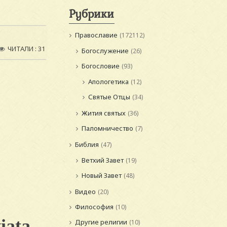
Рубрики
Православие
(172112)
ЧИТАЛИ : 31
Богослужение
(26)
Богословие
(93)
Апологетика
(12)
Святые Отцы
(34)
Жития святых
(36)
Паломничество
(7)
Библия
(47)
Ветхий Завет
(19)
Новый Завет
(48)
Видео
(20)
Философия
(10)
iata
Другие религии
(10)