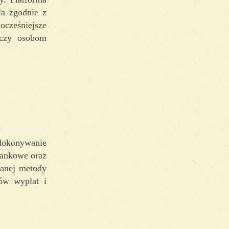
ła zgodnie z
cześniejsze
aczy osobom
 dokonywanie
bankowe oraz
ranej metody
ów wypłat i