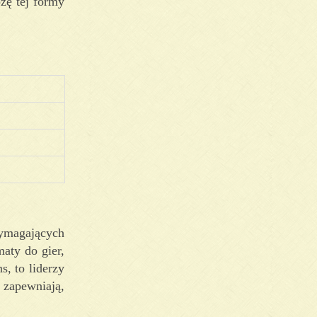
zę tej formy
ymagających
maty do gier,
, to liderzy
 zapewniają,