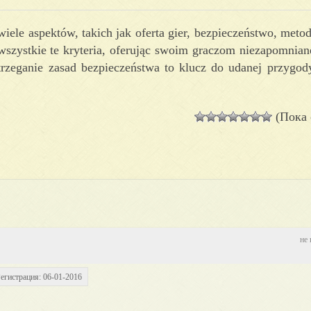
ele aspektów, takich jak oferta gier, bezpieczeństwo, metod
 wszystkie te kryteria, oferując swoim graczom niezapomnian
trzeganie zasad bezpieczeństwa to klucz do udanej przygo
(Пока 
не 
егистрация: 06-01-2016