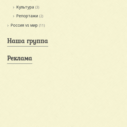
Культура
(3)
Репортажи
(2)
Россия vs мир
(11)
Наша группа
Реклама