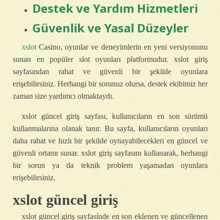
Destek ve Yardım Hizmetleri
Güvenlik ve Yasal Düzeyler
xslot
Casino, oyunlar ve deneyimlerin en yeni versiyonunu
sunan en popüler slot oyunları platformudur. xslot giriş
sayfasından rahat ve güvenli bir şekilde oyunlara
erişebilirsiniz. Herhangi bir sorunuz olursa, destek ekibimiz her
zaman size yardımcı olmaktaydı.
xslot güncel giriş sayfası, kullanıcıların en son sürümü
kullanmalarına olanak tanır. Bu sayfa, kullanıcıların oyunları
daha rahat ve hızlı bir şekilde oynayabilecekleri en güncel ve
güvenli ortamı sunar. xslot giriş sayfasını kullanarak, herhangi
bir sorun ya da teknik problem yaşamadan oyunlara
erişebilirsiniz.
xslot güncel giriş
xslot güncel giriş sayfasínde en son eklenen ve güncellenen