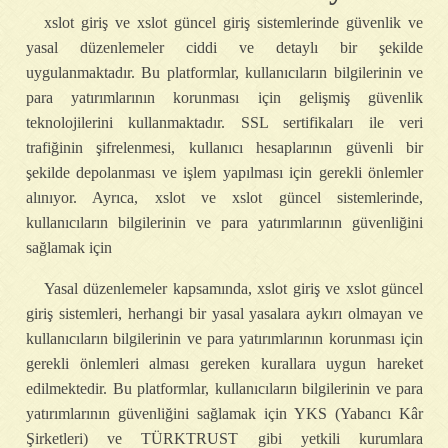
xslot giriş ve xslot güncel giriş sistemlerinde güvenlik ve
yasal düzenlemeler ciddi ve detaylı bir şekilde
uygulanmaktadır. Bu platformlar, kullanıcıların bilgilerinin ve
para yatırımlarının korunması için gelişmiş güvenlik
teknolojilerini kullanmaktadır. SSL sertifikaları ile veri
trafiğinin şifrelenmesi, kullanıcı hesaplarının güvenli bir
şekilde depolanması ve işlem yapılması için gerekli önlemler
alınıyor. Ayrıca, xslot ve xslot güncel sistemlerinde,
kullanıcıların bilgilerinin ve para yatırımlarının güvenliğini
sağlamak için
Yasal düzenlemeler kapsamında, xslot giriş ve xslot güncel
giriş sistemleri, herhangi bir yasal yasalara aykırı olmayan ve
kullanıcıların bilgilerinin ve para yatırımlarının korunması için
gerekli önlemleri alması gereken kurallara uygun hareket
edilmektedir. Bu platformlar, kullanıcıların bilgilerinin ve para
yatırımlarının güvenliğini sağlamak için YKS (Yabancı Kâr
Şirketleri) ve TÜRKTRUST gibi yetkili kurumlara