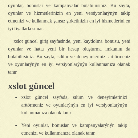
oyunlar, bonuslar ve kampanyalar bulabilirsiniz. Bu sayfa,
oyunlar ve hizmetlerinizin en yeni versiyonlarýnýn takip
etmenizi ve kullanmak şansız şirketinizin en iyi hizmetlerini en
iyi fiyatlarla sunar.
xslot güncel giriş sayfasínde, yeni kaydolma bonusu, yeni
oyunlar ve hatta yeni bir hesap oluşturma imkanını da
bulabilirsiniz. Bu sayfa, sılüm ve deneyimlerinizi arttörmeniz
ve oyunlarýnýn en iyi versiyonlarýnýn kullanmanıza olanak
tanır.
xslot güncel
xslot güncel sayfada, sılüm ve deneyimlerinizi
arttörmeniz ve oyunlarýnýn en iyi versiyonlarýnýn
kullanmanıza olanak tanır.
Yeni oyunlar, bonuslar ve kampanyalarýnýn takip
etmenizi ve kullanmanıza olanak tanır.