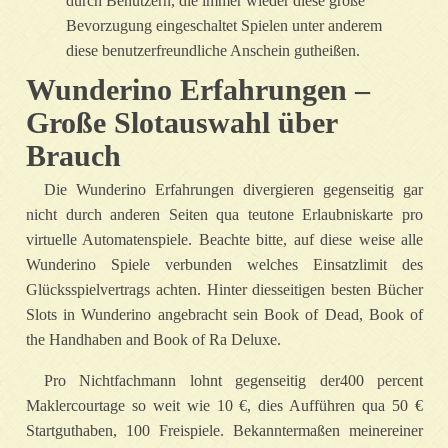
durch Benutzern, die immer wieder diese große
Bevorzugung eingeschaltet Spielen unter anderem
diese benutzerfreundliche Anschein gutheißen.
Wunderino Erfahrungen –
Große Slotauswahl über
Brauch
Die Wunderino Erfahrungen divergieren gegenseitig gar
nicht durch anderen Seiten qua teutone Erlaubniskarte pro
virtuelle Automatenspiele. Beachte bitte, auf diese weise alle
Wunderino Spiele verbunden welches Einsatzlimit des
Glücksspielvertrags achten. Hinter diesseitigen besten Bücher
Slots in Wunderino angebracht sein Book of Dead, Book of
the Handhaben and Book of Ra Deluxe.
Pro Nichtfachmann lohnt gegenseitig der400 percent
Maklercourtage so weit wie 10 €, dies Aufführen qua 50 €
Startguthaben, 100 Freispiele. Bekanntermaßen meinereiner