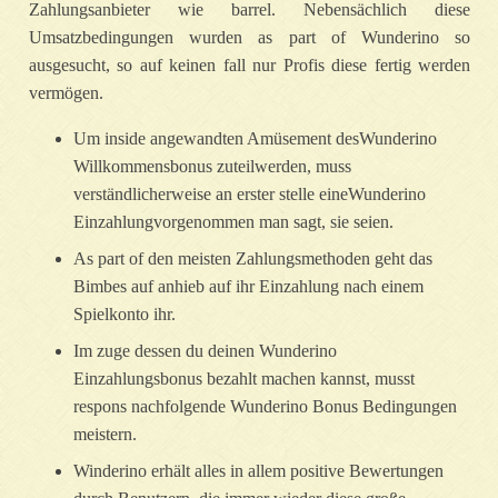
Zahlungsanbieter wie barrel. Nebensächlich diese
Umsatzbedingungen wurden as part of Wunderino so
ausgesucht, so auf keinen fall nur Profis diese fertig werden
vermögen.
Um inside angewandten Amüsement desWunderino
Willkommensbonus zuteilwerden, muss
verständlicherweise an erster stelle eineWunderino
Einzahlungvorgenommen man sagt, sie seien.
As part of den meisten Zahlungsmethoden geht das
Bimbes auf anhieb auf ihr Einzahlung nach einem
Spielkonto ihr.
Im zuge dessen du deinen Wunderino
Einzahlungsbonus bezahlt machen kannst, musst
respons nachfolgende Wunderino Bonus Bedingungen
meistern.
Winderino erhält alles in allem positive Bewertungen