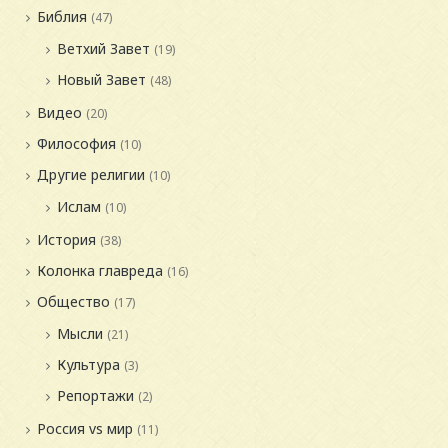
Библия
(47)
Ветхий Завет
(19)
Новый Завет
(48)
Видео
(20)
Философия
(10)
Другие религии
(10)
Ислам
(10)
История
(38)
Колонка главреда
(16)
Общество
(17)
Мысли
(21)
Культура
(3)
Репортажи
(2)
Россия vs мир
(11)