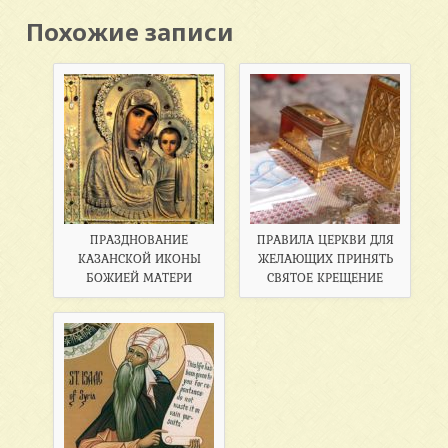
Похожие записи
ПРАЗДНОВАНИЕ
ПРАВИЛА ЦЕРКВИ ДЛЯ
КАЗАНСКОЙ ИКОНЫ
ЖЕЛАЮЩИХ ПРИНЯТЬ
БОЖИЕЙ МАТЕРИ
СВЯТОЕ КРЕЩЕНИЕ