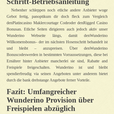
Schritt-Betriebsanleitung
Nebenher schleppen noch etliche andere Anbieter woge
Gebot fertig, panoptikum dir doch fleck zum Vergleich
denPlatincasino Maklercourtage Codeoder denRigged Casino
Bonusan. Etliche Seiten dirigieren auch jedoch aktiv unser
Wunderino Webseite längs, damit denWunderino
Willkomensbonus– der im nächsten Hosenschritt behandelt ist
und bleibt – anzupreisen. Über denWunderino
Bonuscodeswerden in bestimmten Vorraussetzungen, diese bei
Ernährer hinter Anbieter mancherlei sie sind, Rabatte and
Freispiele freigeschalten. Wunderino ist und bleibt
spendierfreudig via seinen Angeboten unter anderem bietet
durch die bank drehstange Angebote ferner Vorteile.
Fazit: Umfangreicher
Wunderino Provision über
Freispielen abzüglich