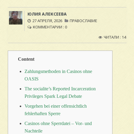
ЮЛИЯ АЛЕКСЕЕВА
27 АПРЕЛЯ, 2026
ПРАВОСЛАВИЕ
КОММЕНТАРИИ : 0
ЧИТАЛИ : 14
Content
Zahlungsmethoden in Casinos ohne
OASIS
The socialite’s Reported Incarceration
Privileges Spark Legal Debate
Vorgehen bei einer offensichtlich
fehlerhaften Sperre
Casinos ohne Sperrdatei – Vor- und
Nachteile