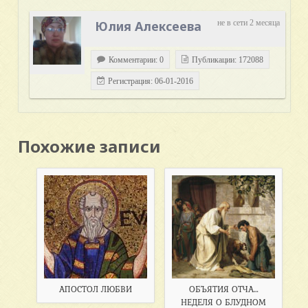
Юлия Алексеева
не в сети 2 месяца
Комментарии: 0
Публикации: 172088
Регистрация: 06-01-2016
Похожие записи
АПОСТОЛ ЛЮБВИ
ОБЪЯТИЯ ОТЧА…
НЕДЕЛЯ О БЛУДНОМ