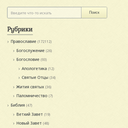
Поиск
Рубрики
Православие
(172112)
Богослужение
(26)
Богословие
(93)
Апологетика
(12)
Святые Отцы
(34)
Жития святых
(36)
Паломничество
(7)
Библия
(47)
Ветхий Завет
(19)
Новый Завет
(48)