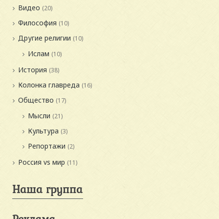
Видео
(20)
Философия
(10)
Другие религии
(10)
Ислам
(10)
История
(38)
Колонка главреда
(16)
Общество
(17)
Мысли
(21)
Культура
(3)
Репортажи
(2)
Россия vs мир
(11)
Наша группа