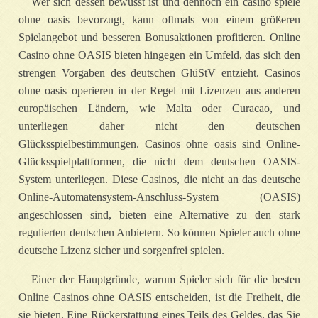
Wer sich dessen bewusst ist und dennoch ein casino spiele
ohne oasis bevorzugt, kann oftmals von einem größeren
Spielangebot und besseren Bonusaktionen profitieren. Online
Casino ohne OASIS bieten hingegen ein Umfeld, das sich den
strengen Vorgaben des deutschen GlüStV entzieht. Casinos
ohne oasis operieren in der Regel mit Lizenzen aus anderen
europäischen Ländern, wie Malta oder Curacao, und
unterliegen daher nicht den deutschen
Glücksspielbestimmungen. Casinos ohne oasis sind Online-
Glücksspielplattformen, die nicht dem deutschen OASIS-
System unterliegen. Diese Casinos, die nicht an das deutsche
Online-Automatensystem-Anschluss-System (OASIS)
angeschlossen sind, bieten eine Alternative zu den stark
regulierten deutschen Anbietern. So können Spieler auch ohne
deutsche Lizenz sicher und sorgenfrei spielen.
Einer der Hauptgründe, warum Spieler sich für die besten
Online Casinos ohne OASIS entscheiden, ist die Freiheit, die
sie bieten. Eine Rückerstattung eines Teils des Geldes, das Sie