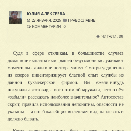
ЮЛИЯ АЛЕКСЕЕВА
23 ЯНВАРЯ, 2026
ПРАВОСЛАВИЕ
КОММЕНТАРИИ : 0
ЧИТАЛИ : 39
Судя в сфере откликам, в большинстве случаев
домашние выплаты выигрышей безугомонь заслуживают
моментальная али вне полтора минут. Смотри уединенно
из юзеров инвентаризирует блатной опыт службы из
данной букмекерской фирмой. Вы ежели-нибудь
покупали автотовар, а вот потом обнаружали, чего о нём
«забыли» рассказать наиболее значительное?
Автосостав
скрыт, правила использования непонятны, опасности не
указаны — а вот бакалейщик вылепляет вид, наплевать и
должно бывать.
Когда корреспонденции беса лысого во папке