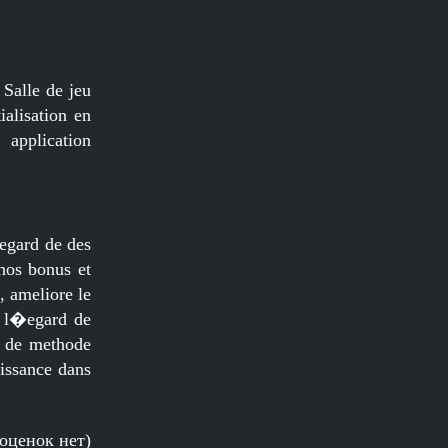
 Salle de jeu
ialisation en
 application
�egard de des
nos bonus et
, ameliore le
a l�egard de
e de methode
aissance dans
оценок нет)