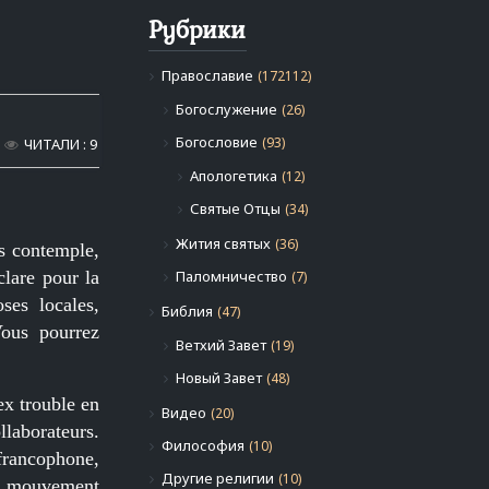
Рубрики
Православие
(172112)
Богослужение
(26)
Богословие
(93)
ЧИТАЛИ : 9
Апологетика
(12)
Святые Отцы
(34)
Жития святых
(36)
s contemple,
lare pour la
Паломничество
(7)
ses locales,
Библия
(47)
Vous pourrez
Ветхий Завет
(19)
Новый Завет
(48)
dex trouble en
Видео
(20)
llaborateurs.
Философия
(10)
francophone,
Другие религии
(10)
e, mouvement