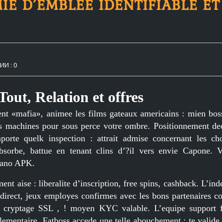
E D’EMBLEE IDENTIFIABLE ET
И : 0
out, Relation et offres
nt «mafia», animee les films gateaux americains : mien bos
s machines pour sous perce votre ombre. Positionnement dec
porte quelk inspection : attrait admise concernant les cho
sorbe, battue en tenant clins d’?il vers envie Capone. 
etano APK.
ment aise : liberalite d’inscription, free spins, cashback. L’in
n direct, jeux employes confirmes avec les bons partenaires co
, cryptage SSL , ! moyen KYC valable. L’equipe support 
ementaire. Fatboss accede une telle abouchement : te valid