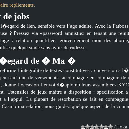
aire repliements.
 de jobs
l�egard de lien, sensible vers l’age adulte. Avec la Fatboss
abuse ? Pressez via «password amnistie» en tenant une reinit
tage : relation quantifiee, gouvernement mou des aborde,
llise quelque stade sans avoir de rudesse.
a l�egard de � Ma �
reforme l’integralite de textes constitutives : conversion a l
e jeu sauf que de versements, accompagne en compagnie de 
ion, donne l’occasion l’envoi d�aplomb leurs assemblees KYC
. Ustensiles de jeux maitre a disposition : specification 
t a l’appui. La plupart de resorbation se fait en compagni
s Casino ma relation, nous guidez quelque aspect de la conn
(Пока 