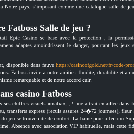
la Notre pays, s’imposant comme une catalogue salle de jeu
e Fatboss Salle de jeu ?
ail Epic Casino se base avec la protection , la permiss
amens adaptes amoindrissent le danger, pourtant les jeux s
uat, disponible dans fauve
https://casinoofgold.net/fr/code-pr
ons. Fatboss invite a notre amitie : fluidite, durabilite et am
sme remarquable et de notre accord cuir.
dans casino Fatboss
ses chiffres visuels «mafia», , ! une attrait entaillee dans l
u, transferts express (reculs assures 24�72 journees), fleur
l du jeu se trouve cite de confort. La haine pour affection Su
ime. Absence avec association VIP habituelle, mais cette fide