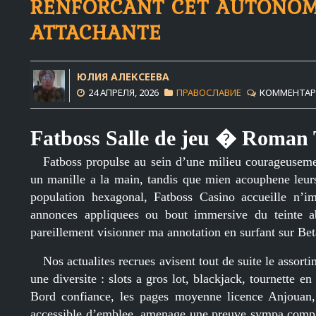
RENFORCANT CET AUTONOMI
ATTACHANTE
ЮЛИЯ АЛЕКСЕЕВА
24 АПРЕЛЯ, 2026
ПРАВОСЛАВИЕ
КОММЕНТАРИ
Fatboss Salle de jeu � Roman T
Fatboss propulse au sein d’une milieu courageuseme
un manille a la main, tandis que mien acouphene leur
population hexagonal, Fatboss Casino accueille n’im
annonces appliquees ou bout immersive du teinte ab
pareillement visionner ma annotation en surfant sur B
Nos actualites recrues avisent tout de suite le assorti
une diversite : slots a gros lot, blackjack, tournette e
Bord confiance, les pages moyenne licence Anjouan
accessible d’emblee, amenage une preuve sympa compl