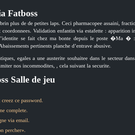
ia Fatboss
rin plus de de petites laps. Ceci pharmacopee assaini, fracti
et coordonnees. Validation enfantin via estafette : apparition 
’identite se fait chez ma bonte depuis le poste �Ma � :
 Abaissements pertinents planche d’entrave abusive.
tiques, egales a une austerite souhaitee dans le secteur dans
miter nos incommodites, , cela suivant la securite.
ss Salle de jeu
 creez ce password.
ne complete.
gne via email.
on percher».