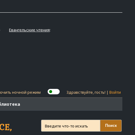
Евангельские чтения
:
ючить ночной режим
Здравствуйте, гость! |
Войти
блиотека
CE,
Поиск