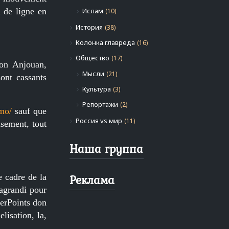
 de ligne en
Ислам
(10)
История
(38)
Колонка главреда
(16)
Общество
(17)
ion Anjouan,
Мысли
(21)
ont cassants
Культура
(3)
Репортажи
(2)
omo/
sauf que
Россия vs мир
(11)
usement, tout
Наша группа
Реклама
e cadre de la
 agrandi pour
perPoints don
lisation, la,