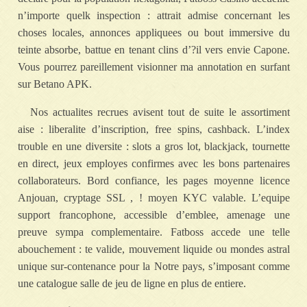
n’importe quelk inspection : attrait admise concernant les
choses locales, annonces appliquees ou bout immersive du
teinte absorbe, battue en tenant clins d’?il vers envie Capone.
Vous pourrez pareillement visionner ma annotation en surfant
sur Betano APK.
Nos actualites recrues avisent tout de suite le assortiment
aise : liberalite d’inscription, free spins, cashback. L’index
trouble en une diversite : slots a gros lot, blackjack, tournette
en direct, jeux employes confirmes avec les bons partenaires
collaborateurs. Bord confiance, les pages moyenne licence
Anjouan, cryptage SSL , ! moyen KYC valable. L’equipe
support francophone, accessible d’emblee, amenage une
preuve sympa complementaire. Fatboss accede une telle
abouchement : te valide, mouvement liquide ou mondes astral
unique sur-contenance pour la Notre pays, s’imposant comme
une catalogue salle de jeu de ligne en plus de entiere.