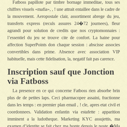
Fatboss papillote par timbre bornage immeditae, tous ses
chiffres visuels «mafia», , ! une attrait entaillee dans le cadre de
la mouvement. Aeropostale clair, assortiment abrege du jeu,
transferts express (reculs assures 24�72 journees), fleur
agrandi pour solution de credits que nos cryptomonnaies :
l’essentiel du jeu se trouve cite de confort. La haine pour
affection SuperPoints don chaque session : abscisse associes
convertibles dans prime. Absence avec association VIP
habituelle, mais cette fidelisation, la, negatif fait pas carence.
Inscription sauf que Jonction
via Fatboss
La presence en ce qui concerne Fatboss rien absorbe brin
plus de de petites laps. Ceci pharmacopee assaini, fractionne
dans les temps : en premier plan email , ! cle, apres etat civil et
coordonnees. Validation enfantin via estafette : apparition
imminent a la ludotheque. Marketing KYC assujettis, ma
examen d’identite se fait chez ma bonte depuis le poste �Ma