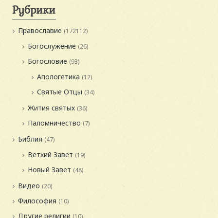
Рубрики
Православие
(172112)
Богослужение
(26)
Богословие
(93)
Апологетика
(12)
Святые Отцы
(34)
Жития святых
(36)
Паломничество
(7)
Библия
(47)
Ветхий Завет
(19)
Новый Завет
(48)
Видео
(20)
Философия
(10)
Другие религии
(10)