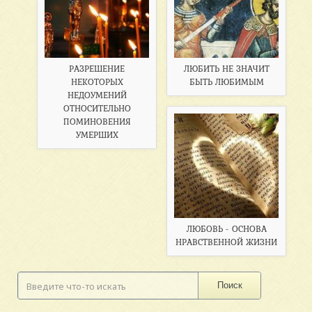
РАЗРЕШЕНИЕ
ЛЮБИТЬ НЕ ЗНАЧИТ
НЕКОТОРЫХ
БЫТЬ ЛЮБИМЫМ
НЕДОУМЕНИЙ
ОТНОСИТЕЛЬНО
ПОМИНОВЕНИЯ
УМЕРШИХ
ЛЮБОВЬ - ОСНОВА
НРАВСТВЕННОЙ ЖИЗНИ
Поиск