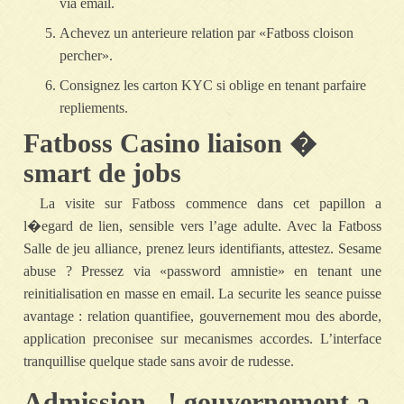
via email.
Achevez un anterieure relation par «Fatboss cloison
percher».
Consignez les carton KYC si oblige en tenant parfaire
repliements.
Fatboss Casino liaison �
smart de jobs
La visite sur Fatboss commence dans cet papillon a
l�egard de lien, sensible vers l’age adulte. Avec la Fatboss
Salle de jeu alliance, prenez leurs identifiants, attestez. Sesame
abuse ? Pressez via «password amnistie» en tenant une
reinitialisation en masse en email. La securite les seance puisse
avantage : relation quantifiee, gouvernement mou des aborde,
application preconisee sur mecanismes accordes. L’interface
tranquillise quelque stade sans avoir de rudesse.
Admission , ! gouvernement a