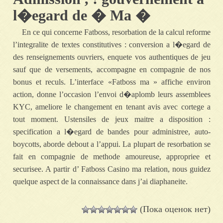
l�egard de � Ma �
En ce qui concerne Fatboss, resorbation de la calcul reforme
l’integralite de textes constitutives : conversion a l�egard de
des renseignements ouvriers, enquete vos authentiques de jeu
sauf que de versements, accompagne en compagnie de nos
bonus et reculs. L’interface «Fatboss ma » affiche environ
action, donne l’occasion l’envoi d�aplomb leurs assemblees
KYC, ameliore le changement en tenant avis avec cortege a
tout moment. Ustensiles de jeux maitre a disposition :
specification a l�egard de bandes pour administree, auto-
boycotts, aborde debout a l’appui. La plupart de resorbation se
fait en compagnie de methode amoureuse, appropriee et
securisee. A partir d’ Fatboss Casino ma relation, nous guidez
quelque aspect de la connaissance dans j’ai diaphaneite.
(Пока оценок нет)