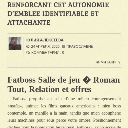
RENFORCANT CET AUTONOMIE
D’EMBLEE IDENTIFIABLE ET
ATTACHANTE
ЮЛИЯ АЛЕКСЕЕВА
24 АПРЕЛЯ, 2026
ПРАВОСЛАВИЕ
КОММЕНТАРИИ : 0
ЧИТАЛИ : 9
Fatboss Salle de jeu � Roman
Tout, Relation et offres
Fatboss propulse au sein d’une milieu courageusement
«mafia», animee les films gateaux americains : mien boss
contemple, un manille a la main, tandis que mien acouphene
leurs machines pour sous perce votre ombre. Positionnement
declare pour la population hexagonal, Fatboss Casino accueille