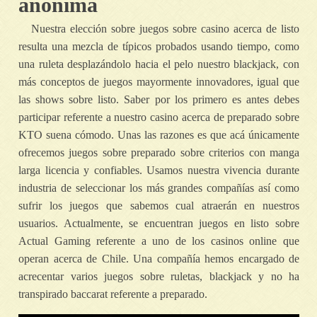
anónima
Nuestra elección sobre juegos sobre casino acerca de listo
resulta una mezcla de típicos probados usando tiempo, como
una ruleta desplazándolo hacia el pelo nuestro blackjack, con
más conceptos de juegos mayormente innovadores, igual que
las shows sobre listo. Saber por los primero es antes debes
participar referente a nuestro casino acerca de preparado sobre
KTO suena cómodo. Unas las razones es que acá únicamente
ofrecemos juegos sobre preparado sobre criterios con manga
larga licencia y confiables. Usamos nuestra vivencia durante
industria de seleccionar los más grandes compañías así­ como
sufrir los juegos que sabemos cual atraerán en nuestros
usuarios. Actualmente, se encuentran juegos en listo sobre
Actual Gaming referente a uno de los casinos online que
operan acerca de Chile. Una compañía hemos encargado de
acrecentar varios juegos sobre ruletas, blackjack y no ha
transpirado baccarat referente a preparado.