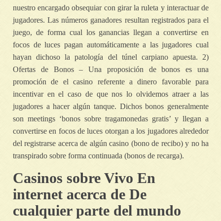
nuestro encargado obsequiar con girar la ruleta y interactuar de
jugadores. Las números ganadores resultan registrados para el
juego, de forma cual los ganancias llegan a convertirse en
focos de luces pagan automáticamente a las jugadores cual
hayan dichoso la patologí­a del túnel carpiano apuesta. 2)
Ofertas de Bonos – Una proposición de bonos es una
promoción de el casino referente a dinero favorable para
incentivar en el caso de que nos lo olvidemos atraer a las
jugadores a hacer algún tanque. Dichos bonos generalmente
son meetings ‘bonos sobre tragamonedas gratis’ y llegan a
convertirse en focos de luces otorgan a los jugadores alrededor
del registrarse acerca de algún casino (bono de recibo) y no ha
transpirado sobre forma continuada (bonos de recarga).
Casinos sobre Vivo En
internet acerca de De
cualquier parte del mundo