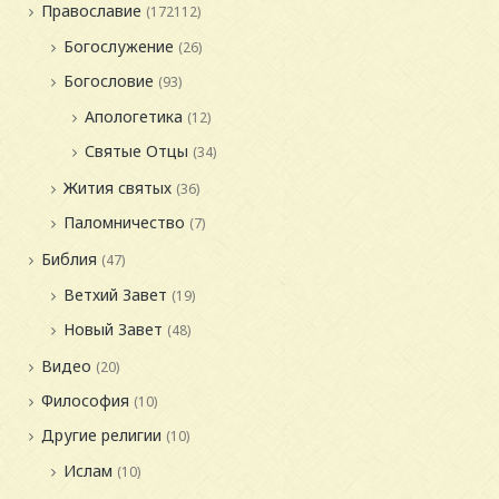
Православие
(172112)
Богослужение
(26)
Богословие
(93)
Апологетика
(12)
Святые Отцы
(34)
Жития святых
(36)
Паломничество
(7)
Библия
(47)
Ветхий Завет
(19)
Новый Завет
(48)
Видео
(20)
Философия
(10)
Другие религии
(10)
Ислам
(10)