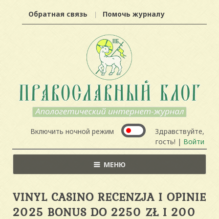
Обратная связь
Помочь журналу
Включить ночной режим
Здравствуйте,
гость! |
Войти
МЕНЮ
VINYL CASINO RECENZJA I OPINIE
2025 BONUS DO 2250 ZŁ I 200