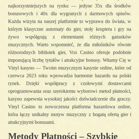
najkorzystniejszych na rynku — jedyne 35x dla środków
bonusowych i 40x dla wygranych z darmowych spinów.
Każda wizyta na naszej platformie to wyprawa do świata, w
którym klasyczne automaty do gier, stoły krupiera i gry na
żywo współgrają z elementami różnych gatunków
muzycznych. Warto wspomnieć, że dla miłośników równie
różnorodnych bibliotek gier, Vox Casino oferuje podobnie
imponującą liczbę tytułów i atrakcyjne bonusy. Witamy Cię w
Vinyl kasyno — Twoim muzycznym kasynie online, które od
czerwca 2023 roku wprowadza harmonie hazardu na polski
rynek. Dzięki współpracy z czołowymi dostawcami
oprogramowania oraz szerokiemu wyborowi metod płatności,
kasyno zapewnia wysokiej jakości doświadczenie dla graczy.
Vinyl Casino to nowoczesna platforma hazardowa online,
która łączy unikalny motyw muzyczny z bogatą ofertą gier i
atrakcyjnymi bonusami.
Metody Płatności – Szybkie