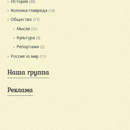
История
(38)
Колонка главреда
(16)
Общество
(17)
Мысли
(21)
Культура
(3)
Репортажи
(2)
Россия vs мир
(11)
Наша группа
Реклама