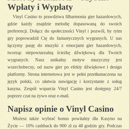
Wpłaty i Wypłaty
Vinyl Casino to prawdziwa filharmonia gier hazardowych,
gdzie każdy znajdzie melodię dopasowaną do swoich
preferencji. Dołącz do społeczności Vinyl i pozwól, by rytm
gry poprowadził Cię do fantastycznych wygranych. U nas
łączymy pasję do muzyki z emocjami gier hazardowych,
tworząc niepowtarzalną ścieżkę dźwiękową dla Twoich
wygranych. Nasz unikalny motyw muzyczny jest
wszechobecny, od nazw gier po efekty dźwiękowe i design
platformy. Strona internetowa jest w pełni przetłumaczona na
język polski, co ułatwia nawigację i korzystanie z usług
kasyna. Zespół wsparcia Vinyl Casino jest dostępny 24/7
poprzez czat na żywo oraz e-mail.
Napisz opinie o Vinyl Casino
Możesz także wybrać bonus powitalny dla Kasyno na
Życie — 10% cashback do 900 zł za 48 godzin gry. Podczas