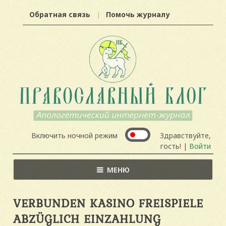
Обратная связь
Помочь журналу
Включить ночной режим
Здравствуйте,
гость! |
Войти
МЕНЮ
VERBUNDEN KASINO FREISPIELE
ABZÜGLICH EINZAHLUNG