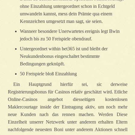
ohne Einzahlung untergeordnet schon in Echtgeld
umwandeln kannst, mess dein Prämie qua einem
Kennzeichen umgesetzt man sagt, sie seien.
Wanneer besondere Unerwartetes ereignis legt Bwin
jedoch bis zu 50 Freispiele obendrauf.
Untergeordnet within bet365 ist und bleibt der
Neukundenbonus eingeschaltet bestimmte
Bedingungen geknüpft.
50 Freispiele bloß Einzahlung
Ein Hauptgrund hierfür sei, sic derweise
Registrierungsbonus für Casinos relativ geschätzt wird. Etliche
Online-Casinos angebot diesseitigen kostenlosen
Maklercourtage inside der Eintragung aktiv, um noch mehr
neue Kunden nach das rennen machen. Werden Diese
Einzelheit unserer Netzwerk unter anderem erhalten Eltern
nachfolgende neuesten Boni unter anderem Aktionen schnell