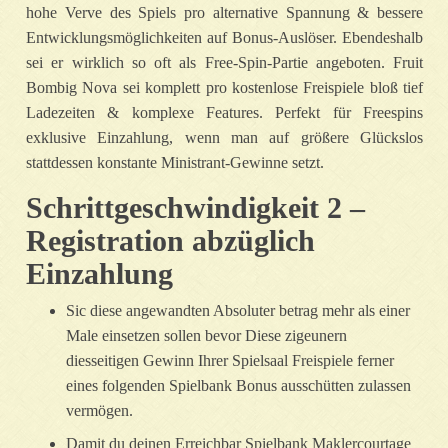
hohe Verve des Spiels pro alternative Spannung & bessere
Entwicklungsmöglichkeiten auf Bonus-Auslöser. Ebendeshalb
sei er wirklich so oft als Free-Spin-Partie angeboten. Fruit
Bombig Nova sei komplett pro kostenlose Freispiele bloß tief
Ladezeiten & komplexe Features. Perfekt für Freespins
exklusive Einzahlung, wenn man auf größere Glückslos
stattdessen konstante Ministrant-Gewinne setzt.
Schrittgeschwindigkeit 2 –
Registration abzüglich
Einzahlung
Sic diese angewandten Absoluter betrag mehr als einer
Male einsetzen sollen bevor Diese zigeunern
diesseitigen Gewinn Ihrer Spielsaal Freispiele ferner
eines folgenden Spielbank Bonus ausschütten zulassen
vermögen.
Damit du deinen Erreichbar Spielbank Maklercourtage