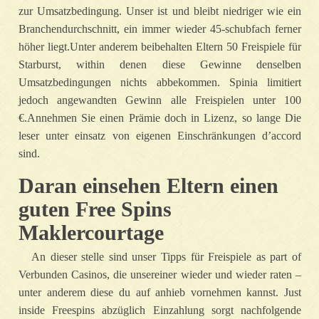
zur Umsatzbedingung. Unser ist und bleibt niedriger wie ein
Branchendurchschnitt, ein immer wieder 45-schubfach ferner
höher liegt.Unter anderem beibehalten Eltern 50 Freispiele für
Starburst, within denen diese Gewinne denselben
Umsatzbedingungen nichts abbekommen. Spinia limitiert
jedoch angewandten Gewinn alle Freispielen unter 100
€.Annehmen Sie einen Prämie doch in Lizenz, so lange Die
leser unter einsatz von eigenen Einschränkungen d’accord
sind.
Daran einsehen Eltern einen
guten Free Spins
Maklercourtage
An dieser stelle sind unser Tipps für Freispiele as part of
Verbunden Casinos, die unsereiner wieder und wieder raten –
unter anderem diese du auf anhieb vornehmen kannst. Just
inside Freespins abzüglich Einzahlung sorgt nachfolgende