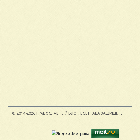
© 2014-2026 ПРАВОСЛАВНЫЙ БЛОГ.
ВСЕ ПРАВА ЗАЩИЩЕНЫ.