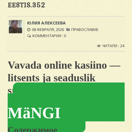
EESTIS.352
ЮЛИЯ АЛЕКСЕЕВА
08 ФЕВРАЛЯ, 2026
ПРАВОСЛАВИЕ
КОММЕНТАРИИ : 0
ЧИТАЛИ : 24
Vavada online kasiino —
litsents ja seaduslik
staatus Eestis
▶️
MäNGI
Содержимое