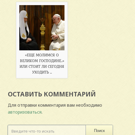
«ЕЩЕ МОЛИМСЯ О
ВЕЛИКОМ ГОСПОДИНЕ..»
ИЛИ СТОИТ ЛИ СЕГОДНЯ
УХОДИТЬ ...
ОСТАВИТЬ КОММЕНТАРИЙ
Для отправки комментария вам необходимо
авторизоваться
.
Поиск