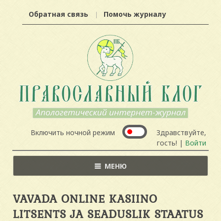
Обратная связь
Помочь журналу
Включить ночной режим
Здравствуйте,
гость! |
Войти
МЕНЮ
VAVADA ONLINE KASIINO
LITSENTS JA SEADUSLIK STAATUS