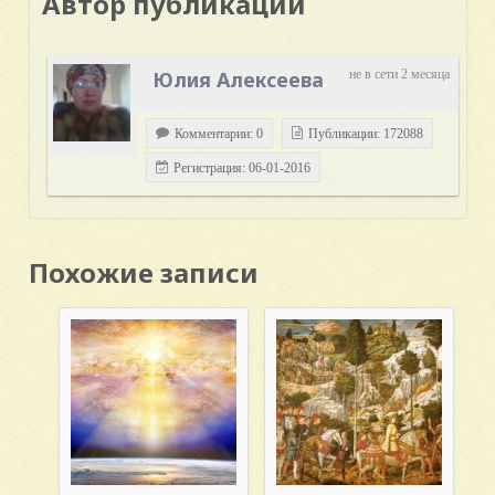
Автор публикации
Юлия Алексеева
не в сети 2 месяца
Комментарии: 0
Публикации: 172088
Регистрация: 06-01-2016
Похожие записи